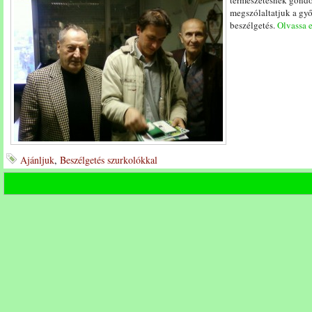
természetesnek gondo
megszólaltatjuk a győ
beszélgetés.
Olvassa e
Ajánljuk
,
Beszélgetés szurkolókkal