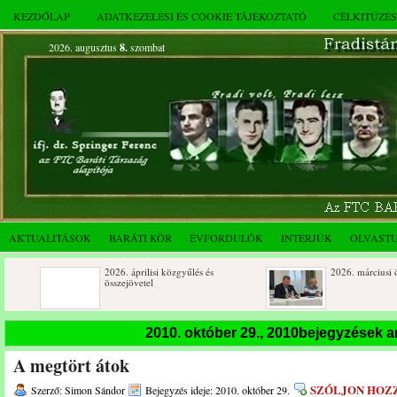
KEZDŐLAP
ADATKEZELÉSI ÉS COOKIE TÁJÉKOZTATÓ
CÉLKITŰZÉ
2026. augusztus
8.
szombat
AKTUALITÁSOK
BARÁTI KÖR
ÉVFORDULÓK
INTERJÚK
OLVAST
2026. áprilisi közgyűlés és
2026. márciusi összejövetel
összejövetel
Rendkívüli közgyűlés és a 2025.
Dálnoki József 90 éves
2010. október 29., 2010bejegyzések 
novemberi összejövetel
A megtört átok
SZÓLJON HOZ
Szerző: Simon Sándor
Bejegyzés ideje: 2010. október 29.