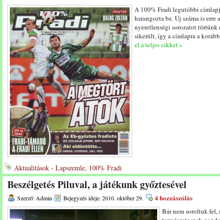
A 100% Fradi legutóbbi címlapj
harangozta be. Új száma is erre 
nyeretlenségi sorozatot törtün
sikerült, így a címlapra a koráb
el a teljes cikket »
Aktualitások - Lapszemle, 100% Fradi
Beszélgetés Piluval, a játékunk győztesével
4 hozzászólás
Szerző: Admin
Bejegyzés ideje: 2010. október 29.
Bár nem soroltuk fel,