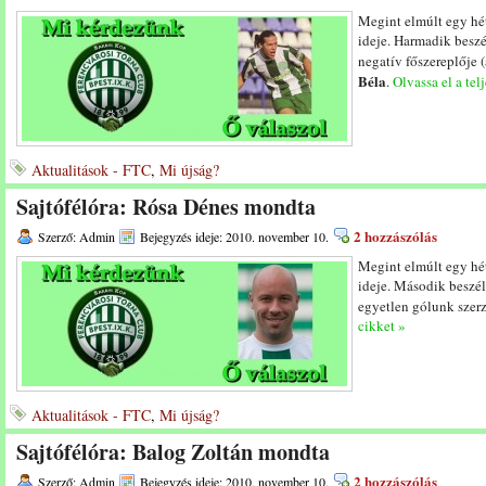
Megint elmúlt egy hét,
ideje. Harmadik beszé
negatív főszereplője (
Béla
.
Olvassa el a tel
Aktualitások - FTC
,
Mi újság?
Sajtófélóra: Rósa Dénes mondta
2 hozzászólás
Szerző: Admin
Bejegyzés ideje: 2010. november 10.
Megint elmúlt egy hét,
ideje. Második beszél
egyetlen gólunk szer
cikket »
Aktualitások - FTC
,
Mi újság?
Sajtófélóra: Balog Zoltán mondta
2 hozzászólás
Szerző: Admin
Bejegyzés ideje: 2010. november 10.