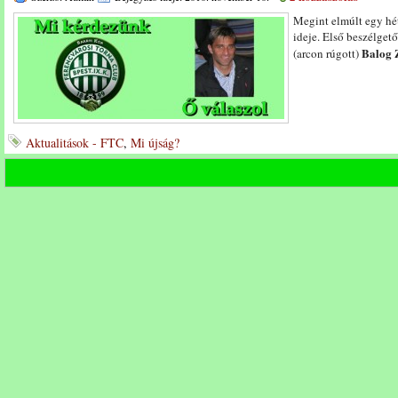
Megint elmúlt egy hét,
ideje. Első beszélget
Balog 
(arcon rúgott)
Aktualitások - FTC
,
Mi újság?