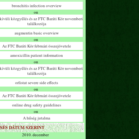
bronchitis infection overview
on
ívüli közgyűlés és az FTC Baráti Kör novemberi
találkozója
augmentin basic overview
on
Az FTC Baráti Kör februári összejövetele
amoxicillin patient information
on
ívüli közgyűlés és az FTC Baráti Kör novemberi
találkozója
orlistat severe side effects
on
Az FTC Baráti Kör februári összejövetele
online drug safety guidelines
on
A hűség jutalma
SÉS DÁTUM SZERINT
2010. december