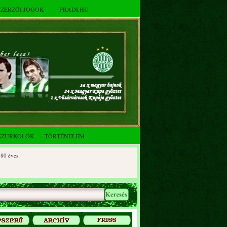
SZERZŐI JOGOK
FRADI.HU
SZURKOLÓK
TÖRTÉNELEM
ves
éves