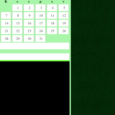
K
s
c
p
s
v
1
2
3
4
5
7
8
9
10
11
12
14
15
16
17
18
19
21
22
23
24
25
26
28
29
30
31