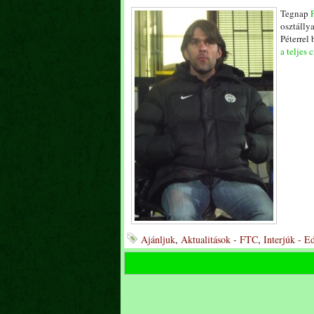
Tegnap
osztálly
Péterrel
a teljes 
Ajánljuk
,
Aktualitások - FTC
,
Interjúk - E