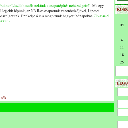
Prukner László beszélt nekünk a csapatépítés nehézségeiről
. Ma egy
KOS
al lejjebb lépünk, az NB II-es csapatunk vezetőedzőjével, Lipcsei
 beszélgetünk. Értékelje ő is a mögöttünk hagyott hónapokat.
Olvassa el
cikket »
M
4
11
18
25
LEGU
dzők