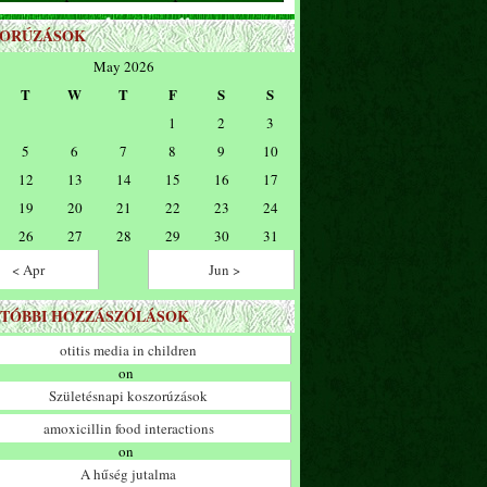
ZORÚZÁSOK
May 2026
T
W
T
F
S
S
1
2
3
5
6
7
8
9
10
12
13
14
15
16
17
19
20
21
22
23
24
26
27
28
29
30
31
< Apr
Jun >
TÓBBI HOZZÁSZÓLÁSOK
otitis media in children
on
Születésnapi koszorúzások
amoxicillin food interactions
on
A hűség jutalma