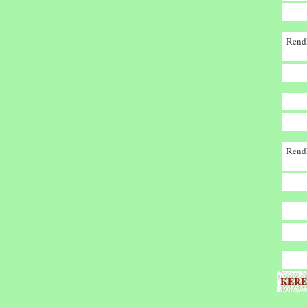
Rendk
Rendk
KERE