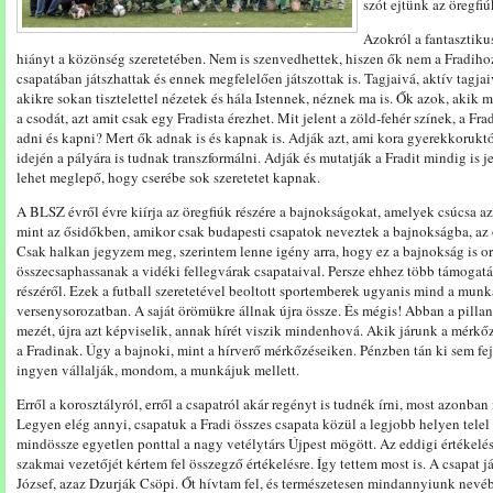
szót ejtünk az öregfiúk
Azokról a fantasztiku
hiányt a közönség szeretetében. Nem is szenvedhettek, hiszen ők nem a Fradihoz
csapatában játszhattak és ennek megfelelően játszottak is. Tagjaivá, aktív tagja
akikre sokan tisztelettel nézetek és hála Istennek, néznek ma is. Ők azok, akik 
a csodát, azt amit csak egy Fradista érezhet. Mit jelent a zöld-fehér színek, a Fra
adni és kapni? Mert ők adnak is és kapnak is. Adják azt, ami kora gyerekkorukt
idején a pályára is tudnak transzformálni. Adják és mutatják a Fradit mindig is 
lehet meglepő, hogy cserébe sok szeretetet kapnak.
A BLSZ évről évre kiírja az öregfiúk részére a bajnokságokat, amelyek csúcsa a
mint az ősidőkben, amikor csak budapesti csapatok neveztek a bajnokságba, az ő
Csak halkan jegyzem meg, szerintem lenne igény arra, hogy ez a bajnokság is or
összecsaphassanak a vidéki fellegvárak csapataival. Persze ehhez több támogat
részéről. Ezek a futball szeretetével beoltott sportemberek ugyanis mind a munk
versenysorozatban. A saját örömükre állnak újra össze. És mégis! Abban a pillan
mezét, újra azt képviselik, annak hírét viszik mindenhová. Akik járunk a mérkőzé
a Fradinak. Úgy a bajnoki, mint a hírverő mérkőzéseiken. Pénzben tán ki sem f
ingyen vállalják, mondom, a munkájuk mellett.
Erről a korosztályról, erről a csapatról akár regényt is tudnék írni, most azonba
Legyen elég annyi, csapatuk a Fradi összes csapata közül a legjobb helyen tele
mindössze egyetlen ponttal a nagy vetélytárs Újpest mögött. Az eddigi értékelé
szakmai vezetőjét kértem fel összegző értékelésre. Így tettem most is. A csapat 
József, azaz Dzurják Csöpi. Őt hívtam fel, és természetesen mindannyiunk nevébe