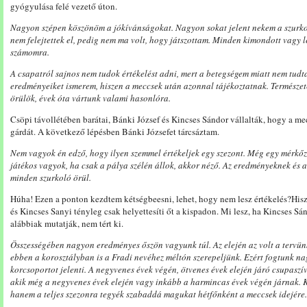
gyógyulása felé vezető úton.
Nagyon szépen köszönöm a jókívánságokat. Nagyon sokat jelent nekem a szurkoló
nem felejtettek el, pedig nem ma volt, hogy játszottam. Minden kimondott vagy le
számomra.
A csapatról sajnos nem tudok értékelést adni, mert a betegségem miatt nem tudta
eredményeiket ismerem, hiszen a meccsek után azonnal tájékoztatnak. Termész
örülök, évek óta vártunk valami hasonlóra.
Csöpi távollétében barátai, Bánki József és Kincses Sándor vállalták, hogy a me
gárdát. A következő lépésben Bánki Józsefet tárcsáztam.
Nem vagyok én edző, hogy ilyen szemmel értékeljek egy szezont. Még egy mérkőz
játékos vagyok, ha csak a pálya szélén állok, akkor néző. Az eredményeknek és 
minden szurkoló örül.
Húha! Ezen a ponton kezdtem kétségbeesni, lehet, hogy nem lesz értékelés?Hi
és Kincses Sanyi tényleg csak helyettesíti őt a kispadon. Mi lesz, ha Kincses Sán
alábbiak mutatják, nem tért ki.
Összességében nagyon eredményes őszön vagyunk túl. Az elején az volt a tervün
ebben a korosztályban is a Fradi nevéhez méltón szerepeljünk. Ezért fogtunk nag
korcsoportot jelenti. A negyvenes évek végén, ötvenes évek elején járó csupaszí
akik még a negyvenes évek elején vagy inkább a harmincas évek végén járnak. K
hanem a teljes szezonra tegyék szabaddá magukat hétfőnként a meccsek idejére.