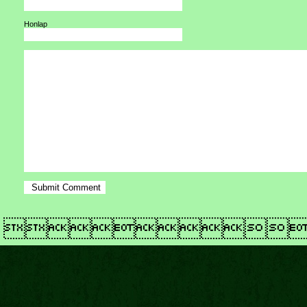
Honlap
