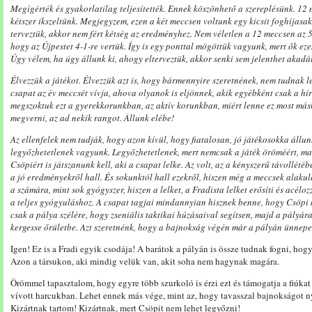
Megígérték és gyakorlatilag teljesítették. Ennek köszönhető a szereplésünk. 12 
kétszer ikszeltünk. Megjegyzem, ezen a két meccsen voltunk egy kicsit foghíjasa
terveztük, akkor nem fért kétség az eredményhez. Nem véletlen a 12 meccsen az 
hogy az Újpestet 4-1-re vertük. Így is egy ponttal mögöttük vagyunk, mert ők e
Úgy vélem, ha úgy állunk ki, ahogy elterveztük, akkor senki sem jelenthet akadál
Élvezzük a játékot. Élvezzük azt is, hogy bármennyire szeretnének, nem tudnak 
csapat az év meccsét vívja, ahova olyanok is eljönnek, akik egyébként csak a hí
megszoktuk ezt a gyerekkorunkban, az aktív korunkban, miért lenne ez most má
megverni, az ad nekik rangot. Állunk elébe!
Az ellenfelek nem tudják, hogy azon kívül, hogy fiatalosan, jó játékosokka állunk
legyőzhetetlenek vagyunk. Legyőzhetetlenek, mert nemcsak a játék öröméért, m
Csöpiért is játszanunk kell, aki a csapat lelke. Az volt, az a kényszerű távollétéb
a jó eredményekről hall. És sokunktól hall ezekről, hiszen még a meccsek alakul
a számára, mint sok gyógyszer, hiszen a lelket, a Fradista lelket erősíti és acé
a teljes gyógyuláshoz. A csapat tagjai mindannyian hisznek benne, hogy Csöpi 
csak a pálya szélére, hogy zseniális taktikai húzásaival segítsen, majd a pályára
kergesse őrületbe. Azt szeretnénk, hogy a bajnokság végén már a pályán ünnepe
Igen! Ez is a Fradi egyik csodája! A barátok a pályán is össze tudnak fogni, hog
Azon a társukon, aki mindig velük van, akit soha nem hagynak magára.
Örömmel tapasztalom, hogy egyre több szurkoló is érzi ezt és támogatja a fiúkat
vívott harcukban. Lehet ennek más vége, mint az, hogy tavasszal bajnokságot ny
Kizártnak tartom! Kizártnak, mert Csöpit nem lehet legyőzni!