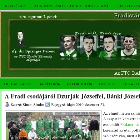
KEZDŐLAP
ADATKEZELÉSI ÉS COOKIE TÁJÉKOZTATÓ
CÉLKITŰZÉ
2026. augusztus
7.
péntek
AKTUALITÁSOK
BARÁTI KÖR
ÉVFORDULÓK
INTERJÚK
OLVAST
A Fradi csodájáról Dzurják Józseffel, Bánki Józse
Szerző: Simon Sándor
Bejegyzés ideje: 2010. december 23.
Az elmúlt héten szinte
A csapatán keresztül 
esztendőt
Prukner Lá
keresztül az utánpótl
szó azért van, mert a 