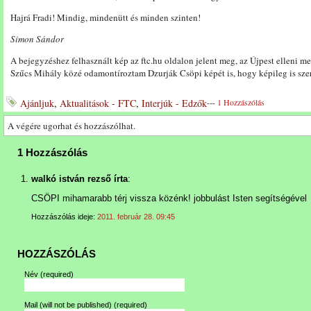
Hajrá Fradi! Mindig, mindenütt és minden szinten!
Simon Sándor
A bejegyzéshez felhasznált kép az ftc.hu oldalon jelent meg, az Újpest elleni m
Szűcs Mihály közé odamontíroztam Dzurják Csöpi képét is, hogy képileg is szer
Ajánljuk
,
Aktualitások - FTC
,
Interjúk - Edzők
---
1 Hozzászólás
A végére ugorhat és hozzászólhat.
1 Hozzászólás
walkó istván rezső írta
:
CSÖPI mihamarabb térj vissza közénk! jobbulást Isten segítségével
Hozzászólás ideje:
2011. február 28. 09:45
HOZZÁSZÓLÁS
Név
(required)
Mail (will not be published)
(required)