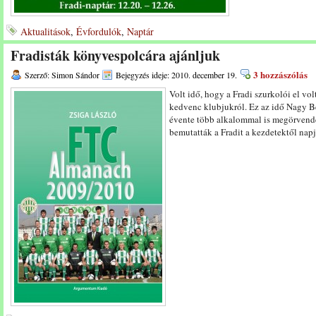
Aktualitások
,
Évfordulók
,
Naptár
Fradisták könyvespolcára ajánljuk
3 hozzászólás
Szerző: Simon Sándor
Bejegyzés ideje: 2010. december 19.
Volt idő, hogy a Fradi szurkolói el vo
kedvenc klubjukról. Ez az idő Nagy Bél
évente több alkalommal is megörvende
bemutatták a Fradit a kezdetektől nap