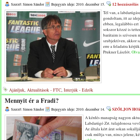
12 hozzászólás
Szerző: Simon Sándor
Bejegyzés ideje: 2010. december 15.
Tél van, a labdarúgásu
gondoltam, itt az ide
ebben, legalábbis ez
sokszor közzé is tette
barátaim is szívesen 
szubjektíven, akkor 
erre a feladatra kérj
Prukner Lászlót.
Olvas
Ajánljuk
,
Aktualitások - FTC
,
Interjúk - Edzők
Mennyit ér a Fradi?
SZÓLJON HO
Szerző: Simon Sándor
Bejegyzés ideje: 2010. december 14.
A kérdés manapság nagyon aktuál
Labdarúgó Zrt. tulajdonosa vevőt
Az általa kért árat sokan sokallj
csak múltja van, nincs jelene, ké