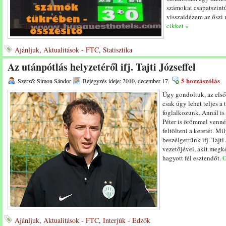
számokat csapatszint
visszaidézem az ősz
cikket »
Ajánljuk
,
Aktualitások - FTC
,
Statisztika
Az utánpótlás helyzetéről ifj. Tajti Józseffel
5 hozzászólás
Szerző: Simon Sándor
Bejegyzés ideje: 2010. december 17.
Úgy gondoltuk, az első
csak úgy lehet teljes a 
foglalkozunk. Annál is
Péter is örömmel venné
feltölteni a keretét. Mi
beszélgettünk ifj. Tajti
vezetőjével, akit megk
hagyott fél esztendőt.
O
Ajánljuk
,
Aktualitások - FTC
,
Interjúk - Edzők