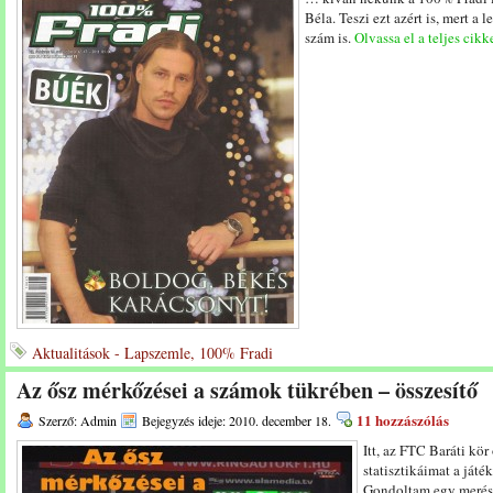
Béla. Teszi ezt azért is, mert a
szám is.
Olvassa el a teljes cikk
Aktualitások - Lapszemle, 100% Fradi
Az ősz mérkőzései a számok tükrében – összesítő
11 hozzászólás
Szerző: Admin
Bejegyzés ideje: 2010. december 18.
Itt, az FTC Baráti kör
statisztikáimat a játé
Gondoltam egy merész