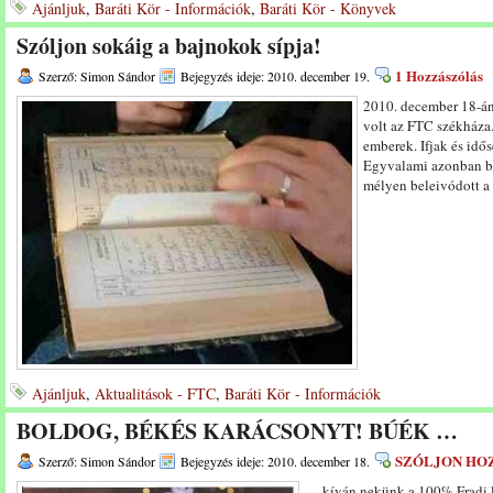
Ajánljuk
,
Baráti Kör - Információk
,
Baráti Kör - Könyvek
Szóljon sokáig a bajnokok sípja!
1 Hozzászólás
Szerző: Simon Sándor
Bejegyzés ideje: 2010. december 19.
2010. december 18-án
volt az FTC székháza
emberek. Ifjak és idő
Egyvalami azonban bi
mélyen beleivódott a
Ajánljuk
,
Aktualitások - FTC
,
Baráti Kör - Információk
BOLDOG, BÉKÉS KARÁCSONYT! BÚÉK …
SZÓLJON HO
Szerző: Simon Sándor
Bejegyzés ideje: 2010. december 18.
… kíván nekünk a 100% Fradi l