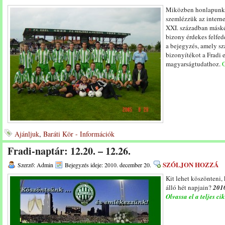
Miközben honlapunka
szemlézzük az interne
XXI. században máské
bizony érdekes felfed
a bejegyzés, amely sz
bizonyítékot a Fradi 
magyarságtudathoz.
O
Ajánljuk
,
Baráti Kör - Információk
Fradi-naptár: 12.20. – 12.26.
SZÓLJON HOZZÁ
Szerző: Admin
Bejegyzés ideje: 2010. december 20.
Kit lehet köszönteni,
álló hét napjain?
2010
Olvassa el a teljes ci