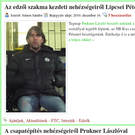
Az edzői szakma kezdeti nehézségeiről Lipcsei Pét
5 hozzászólás
Szerző: Simon Sándor
Bejegyzés ideje: 2010. december 16.
Tegnap
Prukner László beszélt nekünk a
osztállyal lejjebb lépünk, az NB II-es c
Péterrel beszélgetünk. Értékelje ő is a
a teljes cikket »
Ajánljuk
,
Aktualitások - FTC
,
Interjúk - Edzők
A csapatépítés nehézségeiről Prukner Lászlóval