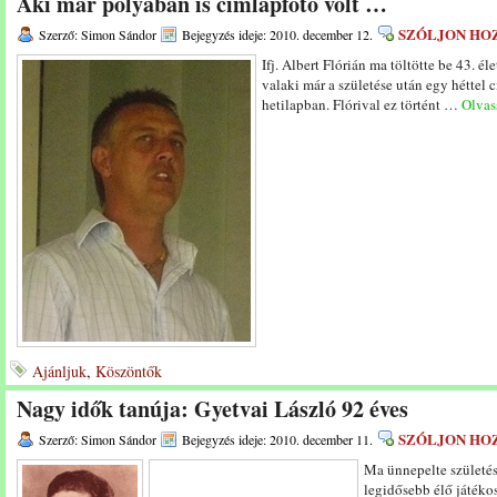
Aki már pólyában is címlapfotó volt …
SZÓLJON HO
Szerző: Simon Sándor
Bejegyzés ideje: 2010. december 12.
Ifj. Albert Flórián ma töltötte be 43.
valaki már a születése után egy héttel 
hetilapban. Flórival ez történt …
Olvass
Ajánljuk
,
Köszöntők
Nagy idők tanúja: Gyetvai László 92 éves
SZÓLJON HO
Szerző: Simon Sándor
Bejegyzés ideje: 2010. december 11.
Ma ünnepelte születés
legidősebb élő játéko