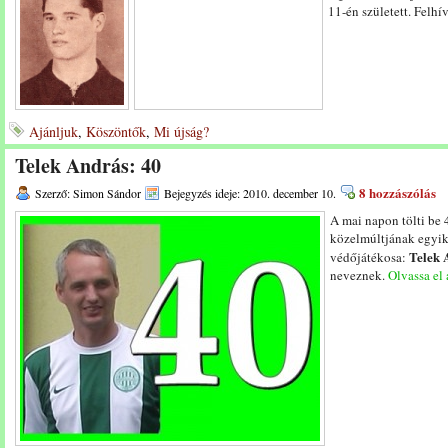
11-én született. Felhí
Ajánljuk
,
Köszöntők
,
Mi újság?
Telek András: 40
8 hozzászólás
Szerző: Simon Sándor
Bejegyzés ideje: 2010. december 10.
A mai napon tölti be 4
közelmúltjának egyik
Telek 
védőjátékosa:
neveznek.
Olvassa el 