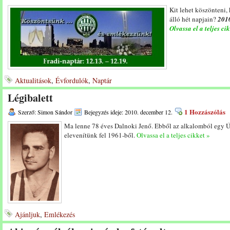
Kit lehet köszönteni,
álló hét napjain?
2010
Olvassa el a teljes ci
Aktualitások
,
Évfordulók
,
Naptár
Légibalett
1 Hozzászólás
Szerző: Simon Sándor
Bejegyzés ideje: 2010. december 12.
Ma lenne 78 éves Dalnoki Jenő. Ebből az alkalomból egy Ú
elevenítünk fel 1961-ből.
Olvassa el a teljes cikket »
Ajánljuk
,
Emlékezés