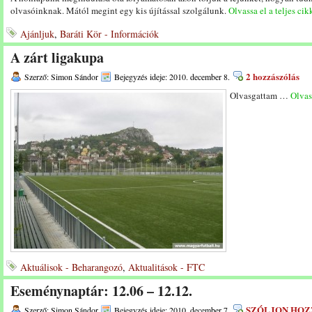
olvasóinknak. Mától megint egy kis újítással szolgálunk.
Olvassa el a teljes cik
Ajánljuk
,
Baráti Kör - Információk
A zárt ligakupa
2 hozzászólás
Szerző: Simon Sándor
Bejegyzés ideje: 2010. december 8.
Olvasgattam …
Olvass
Aktuálisok - Beharangozó
,
Aktualitások - FTC
Eseménynaptár: 12.06 – 12.12.
SZÓLJON HOZ
Szerző: Simon Sándor
Bejegyzés ideje: 2010. december 7.