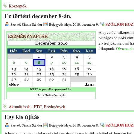
Köszöntők
Ez történt december 8-án.
SZÓLJON HOZ
Szerző: Simon Sándor
Bejegyzés ideje: 2010. december 9.
Alapvetően sikeres n
országos bajnoki cím. 
elviseljük, mert mi f
kikapunk.
Olvassa el 
Aktualitások - FTC
,
Eredmények
Egy kis újítás
SZÓLJON HOZ
Szerző: Simon Sándor
Bejegyzés ideje: 2010. december 8.
A honlapunk megindulása óta folyamatosan azon törjük a fejünket, hogyan tud