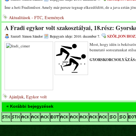
Íme a heti Fradiműsor. Amely már persze tegnap elkezdődött, de a java eztán j
Aktualitások - FTC
,
Események
A Fradi egykor volt szakosztályai, 18.rész: Gyorsk
SZÓLJON HOZ
Szerző: Simon Sándor
Bejegyzés ideje: 2010. december 7.
Most, hogy idén is beköszönt
bemutató sorozatunkat stílsze
GYORSKORCSOLYÁZÁS: 
Ajánljuk
,
Egykor volt
« Korábbi bejegyzések
