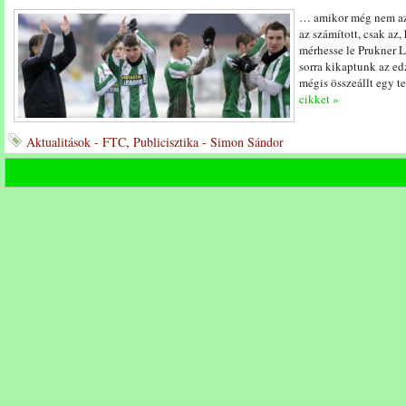
… amikor még nem az
az számított, csak az
mérhesse le Prukner L
sorra kikaptunk az e
mégis összeállt egy te
cikket »
Aktualitások - FTC
,
Publicisztika - Simon Sándor