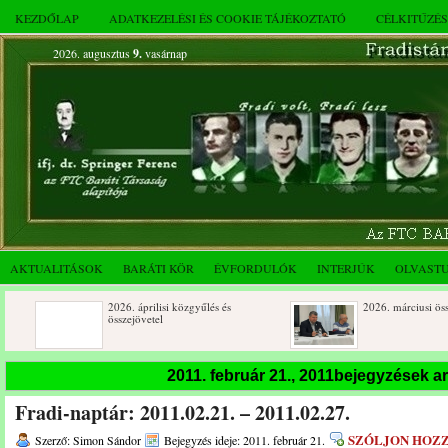
KEZDŐLAP
ADATKEZELÉSI ÉS COOKIE TÁJÉKOZTATÓ
CÉLKITŰZÉ
2026. augusztus
9.
vasárnap
AKTUALITÁSOK
BARÁTI KÖR
ÉVFORDULÓK
INTERJÚK
OLVAST
2026. áprilisi közgyűlés és
2026. márciusi összejövetel
összejövetel
Rendkívüli közgyűlés és a 2025.
Dálnoki József 90 éves
2011. február 21., 2011bejegyzések 
novemberi összejövetel
Fradi-naptár: 2011.02.21. – 2011.02.27.
SZÓLJON HOZ
Szerző: Simon Sándor
Bejegyzés ideje: 2011. február 21.