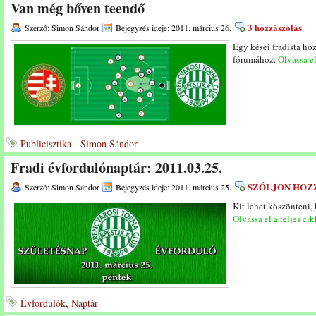
Van még bőven teendő
3 hozzászólás
Szerző: Simon Sándor
Bejegyzés ideje: 2011. március 26.
Egy kései fradista ho
fórumához.
Olvassa el
Publicisztika - Simon Sándor
Fradi évfordulónaptár: 2011.03.25.
SZÓLJON HOZ
Szerző: Simon Sándor
Bejegyzés ideje: 2011. március 25.
Kit lehet köszönteni,
Olvassa el a teljes cik
Évfordulók
,
Naptár