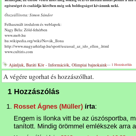
egészséget és családja körében még sok boldogságot kívánunk neki.
Összeállította: Simon Sándor
Felhasznált irodalom és weblapok:
Nagy Béla: Zöld-fehérben
www.mob.hu
hu.wikipedia.org/wiki/Novák_Ilona
http://www.magyarhirlap.hu/sport/uszassal_az_ido_ellen_.html
www.cultiris.com
Ajánljuk
,
Baráti Kör - Információk
,
Olimpiai bajnokaink
---
1 Hozzászólás
A végére ugorhat és hozzászólhat.
1 Hozzászólás
Rosset Ágnes (Müller)
írta
:
Engem is Ilonka vitt be az úszósportba, mi
tanított. Mindig örömmel emlékszek arra a