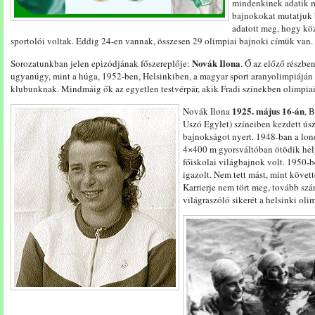
mindenkinek adatik m
bajnokokat mutatjuk 
adatott meg, hogy kö
sportolói voltak. Eddig 24-en vannak, összesen 29 olimpiai bajnoki címük van.
Novák Ilona
Sorozatunkban jelen epizódjának főszereplője:
. Ő az előző részbe
ugyanúgy, mint a húga, 1952-ben, Helsinkiben, a magyar sport aranyolimpiáján 
klubunknak. Mindmáig ők az egyetlen testvérpár, akik Fradi színekben olimpiai
1925. május 16-án
Novák Ilona
, 
Úszó Egylet) színeiben kezdett ús
bajnokságot nyert. 1948-ban a lo
4×400 m gyorsváltóban ötödik hely
főiskolai világbajnok volt. 1950-
igazolt. Nem tett mást, mint követte
Karrierje nem tört meg, tovább szár
világraszóló sikerét a helsinki oli