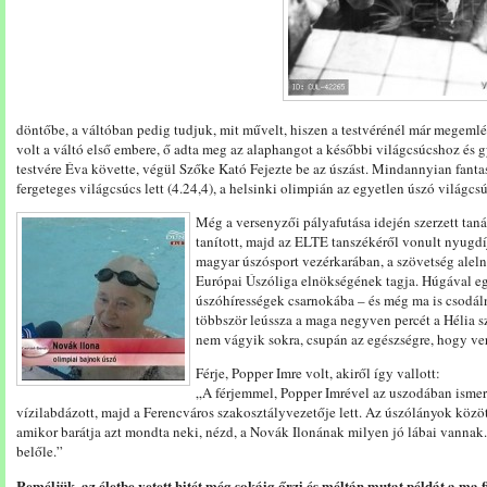
döntőbe, a váltóban pedig tudjuk, mit művelt, hiszen a testvérénél már megemlék
volt a váltó első embere, ő adta meg az alaphangot a későbbi világcsúcshoz és 
testvére Éva követte, végül Szőke Kató Fejezte be az úszást. Mindannyian fant
fergeteges világcsúcs lett (4.24,4), a helsinki olimpián az egyetlen úszó világcsú
Még a versenyzői pályafutása idején szerzett taná
tanított, majd az ELTE tanszékéről vonult nyugdíj
magyar úszósport vezérkarában, a szövetség aleln
Európai Úszóliga elnökségének tagja. Húgával eg
úszóhírességek csarnokába – és még ma is csodál
többször leússza a maga negyven percét a Hélia s
nem vágyik sokra, csupán az egészségre, hogy ver
Férje, Popper Imre volt, akiről így vallott:
„A férjemmel, Popper Imrével az uszodában isme
vízilabdázott, majd a Ferencváros szakosztályvezetője lett. Az úszólányok közöt
amikor barátja azt mondta neki, nézd, a Novák Ilonának milyen jó lábai vannak.
belőle.”
Reméljük, az életbe vetett hitét még sokáig őrzi és méltán mutat példát a ma f