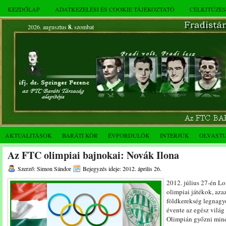
KEZDŐLAP
ADATKEZELÉSI ÉS COOKIE TÁJÉKOZTATÓ
CÉLKITŰZÉ
2026. augusztus
8.
szombat
AKTUALITÁSOK
BARÁTI KÖR
ÉVFORDULÓK
INTERJÚK
OLVAST
Az FTC olimpiai bajnokai: Novák Ilona
Szerző: Simon Sándor
Bejegyzés ideje: 2012. április 26.
2012. július 27-én L
olimpiai játékok, azaz
földkerekség legnagy
évente az egész világ 
Olimpián győzni min