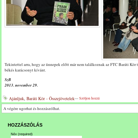
Tekintettel arra, hogy az ünnepek előtt már nem találkoznak az FTC Baráti Kör 
békés karácsonyt kívánt.
SzB
2013. november 29.
Ajánljuk
,
Baráti Kör - Összejövetelek
---
Szóljon hozzá
A végére ugorhat és hozzászólhat.
HOZZÁSZÓLÁS
Név
(required)