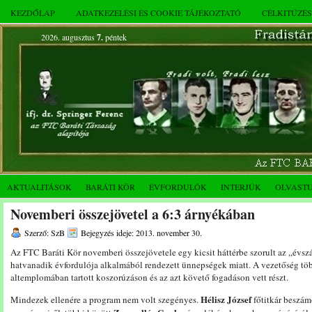
KEZDŐLAP
ADATKEZELÉSI ÉS COOKIE TÁJÉKOZTATÓ
CÉLKITŰZÉ
2026. augusztus
7.
péntek
AKTUALITÁSOK
BARÁTI KÖR
ÉVFORDULÓK
INTERJÚK
OLVAST
Novemberi összejövetel a 6:3 árnyékában
Szerző: SzB
Bejegyzés ideje: 2013. november 30.
Az FTC Baráti Kör novemberi összejövetele egy kicsit háttérbe szorult az „évsz
hatvanadik évfordulója alkalmából rendezett ünnepségek miatt. A vezetőség több
altemplomában tartott koszorúzáson és az azt követő fogadáson vett részt.
Hélisz József
Mindezek ellenére a program nem volt szegényes.
főtitkár beszám