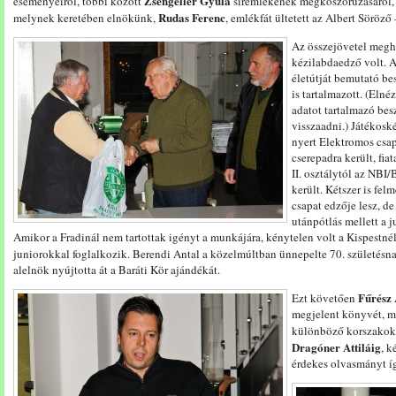
Zsengellér Gyula
eseményeiről, többi között
síremlékének megkoszorúzásáról
Rudas Ferenc
melynek keretében elnökünk,
, emlékfát ültetett az Albert Söröző
Az összejövetel meg
kézilabdaedző volt. A
életútját bemutató b
is tartalmazott. (Elné
adatot tartalmazó be
visszaadni.) Játékosk
nyert Elektromos csa
cserepadra került, fi
II. osztálytól az NBI
került. Kétszer is fel
csapat edzője lesz, de
utánpótlás mellett a j
Amikor a Fradinál nem tartottak igényt a munkájára, kénytelen volt a Kispestnél 
juniorokkal foglalkozik. Berendi Antal a közelmúltban ünnepelte 70. születésn
alelnök nyújtotta át a Baráti Kör ajándékát.
Fűrész 
Ezt követően
megjelent könyvét, 
különböző korszakok 
Dragóner Attiláig
, k
érdekes olvasmányt íg