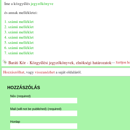
Íme a közgyűlés
jegyzőkönyve
és annak mellékletei:
1. számú melléklet
2. számú melléklet
3. számú melléklet
4. számú melléklet
5. számú melléklet
6. számú melléklet
7. számú melléklet
Baráti Kör - Közgyűlési jegyzőkönyvek, elnökségi határozatok
---
Szóljon h
Hozzászólhat
, vagy
visszanézhet
a saját oldaláról.
HOZZÁSZÓLÁS
Név
(required)
Mail (will not be published)
(required)
Honlap