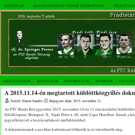
KEZDŐLAP
ADATKEZELÉSI ÉS COOKIE TÁJÉKOZTATÓ
CÉLKITŰZÉ
2026. augusztus
7.
péntek
AKTUALITÁSOK
BARÁTI KÖR
ÉVFORDULÓK
INTERJÚK
OLVAST
A 2015.11.14-én megtartott küldöttközgyűlés do
Szerző: Simon Sándor
Bejegyzés ideje: 2015. november 21.
Az FTC Baráti Kör egyesület 2015. november 14-én 11 órai kezdettel küldöttköz
Edzőközpont, Budapest, X., Vajda Péter u. 48. alatti Liget Hotelben. Ennek a k
jegyzőkönyvét a hozzácsatlakozó mellékletekkel.
A dokumentumok a nevükre kattintással tölthetők le és tekinthetők meg.