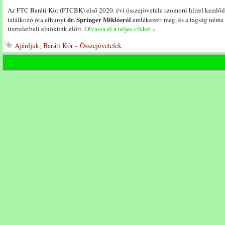
Az FTC Baráti Kör (FTCBK) első 2020. évi összejövetele szomorú hírrel kezdőd
dr. Springer Miklósról
találkozó óta elhunyt
emlékezett meg, és a tagság néma f
tiszteletbeli elnökünk előtt.
Olvassa el a teljes cikket »
Ajánljuk
,
Baráti Kör - Összejövetelek