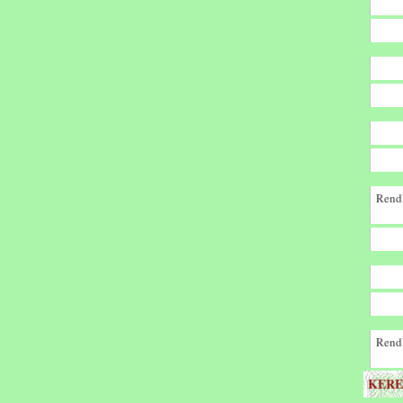
Rendk
Rendk
KERE