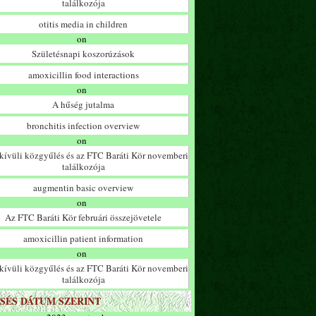
találkozója
otitis media in children
on
Születésnapi koszorúzások
amoxicillin food interactions
on
A hűség jutalma
bronchitis infection overview
on
ívüli közgyűlés és az FTC Baráti Kör novemberi
találkozója
augmentin basic overview
on
Az FTC Baráti Kör februári összejövetele
amoxicillin patient information
on
ívüli közgyűlés és az FTC Baráti Kör novemberi
találkozója
SÉS DÁTUM SZERINT