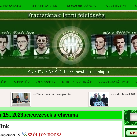
TÁJÉKOZTATÓ
CÉLKITŰZÉSEK
KOSZORÚZÁSOK
ARCHÍVUM
LÓK
INTERJÚK
OLVASTUK
PUBLICISZTIKÁK
SZAKOSZTÁLYOK
2026. márciusi összejövetel
Cziráki József 80 éves
Rendkívüli közgyűlés és a 2025.
Dálnoki József 90 éves
r 15., 2023bejegyzések archívuma
novemberi összejövetel
tünk
SZÓLJON HOZZÁ
szeptember 15.