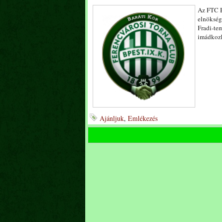
Az FTC B
elnökség
Fradi-te
imádkozh
Ajánljuk
,
Emlékezés