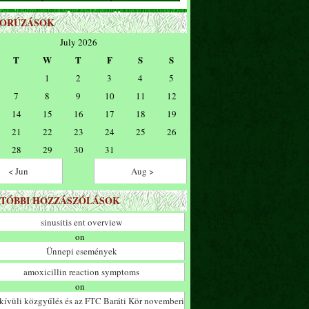
ZORÚZÁSOK
July 2026
T
W
T
F
S
S
1
2
3
4
5
7
8
9
10
11
12
14
15
16
17
18
19
21
22
23
24
25
26
28
29
30
31
< Jun
Aug >
TÓBBI HOZZÁSZÓLÁSOK
sinusitis ent overview
on
Ünnepi események
amoxicillin reaction symptoms
on
ívüli közgyűlés és az FTC Baráti Kör novemberi