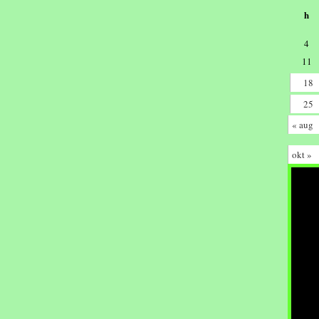
h
4
11
18
25
« aug
okt »