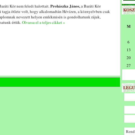
Prohászka János,
aráti Kör nem feledi halottait.
a Baráti Kör
KOS
i tagja ötlete volt, hogy alkalomadtán Hévízen, a köznyelvben csak
mplomnak nevezett helyen emlékmisén is gondolhatunk rájuk,
atunk értük.
Olvassa el a teljes cikket »
M
6
13
20
27
LEGU
Rendk