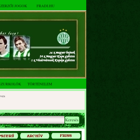
SZERZŐI JOGOK
FRADI.HU
SZURKOLÓK
TÖRTÉNELEM