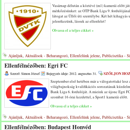
Vasárnap délután a köztévé (m1) kamerái előtt já
mérkőzésünket: az OTP Bank Liga 9. fordulójának 
látogat az Üllői úti szentélybe. Két hét kihagyás
jelentkezünk, lássuk az ellenfelet!
Olvassa el a teljes cikket »
Ajánljuk
,
Aktuálisok - Beharangozó
,
Ellenfelünk jelene
,
Publicisztika - 
Ellenfélnézőben: Egri FC
SZÓLJON HO
Szerző: Simon József
Bejegyzés ideje: 2012. augusztus 31.
Szeptember első hetében már a válogatottaké lesz 
világbajnokság kvalifikációs sorozatának küzdel
Bank Liga 6. fordulóját. A mieink az újonc Egri 
szombat 16 órai kezdettel, a Sport1 kamerái előtt.
Olvassa el a teljes cikket »
Ajánljuk
,
Aktuálisok - Beharangozó
,
Ellenfelünk jelene
,
Publicisztika - 
Ellenfélnézőben: Budapest Honvéd