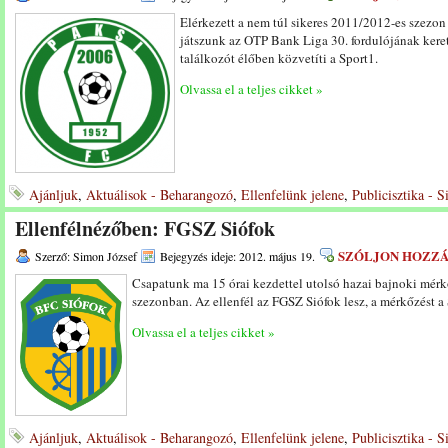
Elérkezett a nem túl sikeres 2011/2012-es szezon
játszunk az OTP Bank Liga 30. fordulójának keret
találkozót élőben közvetíti a Sport1.
Olvassa el a teljes cikket »
Ajánljuk
,
Aktuálisok - Beharangozó
,
Ellenfelünk jelene
,
Publicisztika - 
Ellenfélnézőben: FGSZ Siófok
SZÓLJON HOZZ
Szerző: Simon József
Bejegyzés ideje: 2012. május 19.
Csapatunk ma 15 órai kezdettel utolsó hazai bajnoki mérk
szezonban. Az ellenfél az FGSZ Siófok lesz, a mérkőzést a 
Olvassa el a teljes cikket »
Ajánljuk
,
Aktuálisok - Beharangozó
,
Ellenfelünk jelene
,
Publicisztika - 