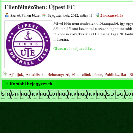
Ellenfélnézőben: Újpest FC
2 hozzászólás
Szerző: Simon József
Bejegyzés ideje: 2012. május 11.
Mivel idén nem rendeztek örökrangadót, így egyé
délután 15 órai kezdettel a szezon legpatinásab
felvonása következik az OTP Bank Liga 28. fordu
műsorára.
Olvassa el a teljes cikket »
Ajánljuk
,
Aktuálisok - Beharangozó
,
Ellenfelünk jelene
,
Publicisztika - 
« Korábbi bejegyzések
