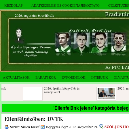
KEZDŐLAP
ADATKEZELÉSI ÉS COOKIE TÁJÉKOZTATÓ
CÉLKITŰZÉ
2026. augusztus
6.
csütörtök
AKTUALITÁSOK
BARÁTI KÖR
ÉVFORDULÓK
INTERJÚK
OLVAST
2026. áprilisi közgyűlés és
2026. márciusi össz
összejövetel
Születésnapi koszorúzások
Rendkívüli közgyűl
‘Ellenfelünk jelene’ kategória beje
novemberi összejöv
Ellenfélnézőben: DVTK
Az FTC Baráti Kör 2025. októberi
összejövetel
SZÓLJON H
Szerző: Simon József
Bejegyzés ideje: 2012. szeptember 29.