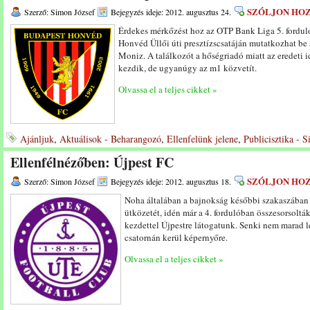
SZÓLJON HO
Szerző: Simon József
Bejegyzés ideje: 2012. augusztus 24.
Érdekes mérkőzést hoz az OTP Bank Liga 5. forduló
Honvéd Üllői úti presztízscsatáján mutatkozhat be
Moniz. A találkozót a hőségriadó miatt az eredeti 
kezdik, de ugyanúgy az m1 közvetít.
Olvassa el a teljes cikket »
Ajánljuk
,
Aktuálisok - Beharangozó
,
Ellenfelünk jelene
,
Publicisztika - 
Ellenfélnézőben: Újpest FC
SZÓLJON HO
Szerző: Simon József
Bejegyzés ideje: 2012. augusztus 18.
Noha általában a bajnokság későbbi szakaszában 
ütközetét, idén már a 4. fordulóban összesorsolták
kezdettel Újpestre látogatunk. Senki nem marad le
csatornán kerül képernyőre.
Olvassa el a teljes cikket »