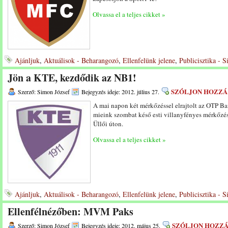
Olvassa el a teljes cikket »
Ajánljuk
,
Aktuálisok - Beharangozó
,
Ellenfelünk jelene
,
Publicisztika - 
Jön a KTE, kezdődik az NB1!
SZÓLJON HOZZÁ
Szerző: Simon József
Bejegyzés ideje: 2012. július 27.
A mai napon két mérkőzéssel elrajtolt az OTP B
mieink szombat késő esti villanyfényes mérkőzé
Üllői úton.
Olvassa el a teljes cikket »
Ajánljuk
,
Aktuálisok - Beharangozó
,
Ellenfelünk jelene
,
Publicisztika - 
Ellenfélnézőben: MVM Paks
SZÓLJON HOZZ
Szerző: Simon József
Bejegyzés ideje: 2012. május 25.