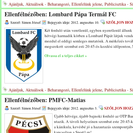
Ajánljuk
,
Aktuálisok - Beharangozó
,
Ellenfelünk jelene
,
Publicisztika - 
Ellenfélnézőben: Lombard Pápa Termál FC
SZÓLJON HO
Szerző: Simon József
Bejegyzés ideje: 2012. augusztus 10.
Két forduló után veretlenül, egyben nyeretlenül állun
hétvégi harmadik körben a Lombard Pápát látjuk vendé
mozdul el eddigi semleges mutatónk. A mérkőzés továb
megszokott szombat esti 20:45-ös kezdési időponton, S
Olvassa el a teljes cikket »
Ajánljuk
,
Aktuálisok - Beharangozó
,
Ellenfelünk jelene
,
Publicisztika - 
Ellenfélnézőben: PMFC-Matias
SZÓLJON HOZ
Szerző: Simon József
Bejegyzés ideje: 2012. augusztus 3.
Újabb hétvége, újabb bajnoki forduló az OTP Ban
utazik. A távoli helyszínen szombat este 20:45-
a kánikula, kevésbé jó a hazautazás szempontjábó
kapcsoljon a Sport1-re!