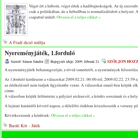
Véget ért a háború, véget értek a hadibajnokságok. Az új szezonba
csak a politikában, de a futballban is normalizálódott a helyzet.
csapattal indult.
Olvassa el a teljes cikket »
A Fradi dicső múltja
Nyereményjáték, 1.forduló
SZÓLJON HOZ
Szerző: Simon Sándor
Bejegyzés ideje: 2009. február 21.
A nyereményjáték beharangozóját, a rövid ismertetőt, a nyeremények felsorolás
Az 1.forduló kérdéseire a válaszokat 2009.02.21. 00:00-tól, 2009.02.22. 23:59-
az értékelésnél nem tudjuk figyelembe venni. A válaszokat email-ben kérjük el
címre.
A válaszban kérjük feltüntetni a pályázó nicknevét, a kérdés sorszámát és a helye
A lejárati határidőt követő napon, a délelőtti órákban közzétesszük a verseny pil
Következzenek a kérdések:
Olvassa el a teljes cikket »
Baráti Kör - Játék