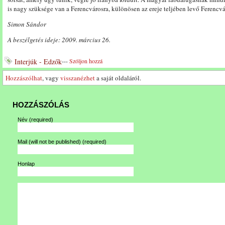
is nagy szüksége van a Ferencvárosra, különösen az ereje teljében levő Ferencvá
Simon Sándor
A beszélgetés ideje: 2009. március 26.
Interjúk - Edzők
---
Szóljon hozzá
Hozzászólhat
, vagy
visszanézhet
a saját oldaláról.
HOZZÁSZÓLÁS
Név
(required)
Mail (will not be published)
(required)
Honlap