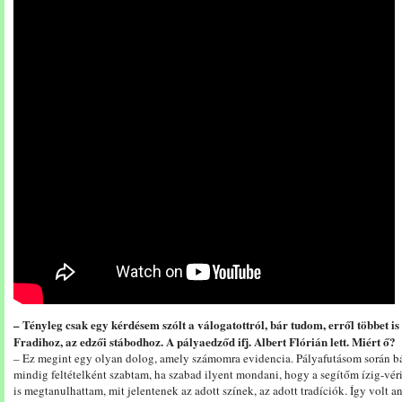
– Tényleg csak egy kérdésem szólt a válogatottról, bár tudom, erről többet is 
Fradihoz, az edzői stábodhoz. A pályaedződ ifj. Albert Flórián lett. Miért ő?
– Ez megint egy olyan dolog, amely számomra evidencia. Pályafutásom során b
mindig feltételként szabtam, ha szabad ilyent mondani, hogy a segítőm ízig-véri
is megtanulhattam, mit jelentenek az adott színek, az adott tradíciók. Így volt 