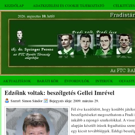
KEZDŐLAP
ADATKEZELÉSI ÉS COOKIE TÁJÉKOZTATÓ
CÉLKITŰZÉ
2026. augusztus
10.
hétfő
AKTUALITÁSOK
BARÁTI KÖR
ÉVFORDULÓK
INTERJÚK
OLVAST
Edzőink voltak: beszélgetés Gellei Imrével
Szerző: Simon Sándor
Bejegyzés ideje: 2009. március 29.
Fél éve kezdődött, hogy korábbi játéko
beszélgetéseket megoszthatom a Fradi 
inkább a rajongó szurkolókkal. A vissz
alapján készült írások fogadtatása szere
egy kicsit továbblépjek. Eddigi beszél