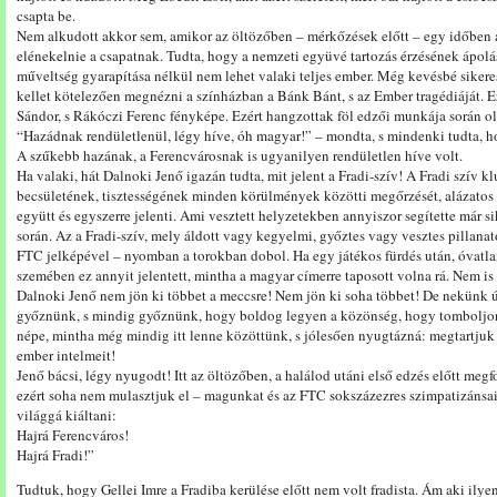
csapta be.
Nem alkudott akkor sem, amikor az öltözőben – mérkőzések előtt – egy időben 
elénekelnie a csapatnak. Tudta, hogy a nemzeti együvé tartozás érzésének ápolás
műveltség gyarapítása nélkül nem lehet valaki teljes ember. Még kevésbé sikeres 
kellet kötelezően megnézni a színházban a Bánk Bánt, s az Ember tragédiáját. Ez
Sándor, s Rákóczi Ferenc fényképe. Ezért hangzottak föl edzői munkája során o
“Hazádnak rendületlenül, légy híve, óh magyar!” – mondta, s mindenki tudta, 
A szűkebb hazának, a Ferencvárosnak is ugyanilyen rendületlen híve volt.
Ha valaki, hát Dalnoki Jenő igazán tudta, mit jelent a Fradi-szív! A Fradi szív k
becsületének, tisztességének minden körülmények közötti megőrzését, alázatos szo
együtt és egyszerre jelenti. Ami vesztett helyzetekben annyiszor segítette már si
során. Az a Fradi-szív, mely áldott vagy kegyelmi, győztes vagy vesztes pillanato
FTC jelképével – nyomban a torokban dobol. Ha egy játékos fürdés után, óvatlanu
szemében ez annyit jelentett, mintha a magyar címerre taposott volna rá. Nem is
Dalnoki Jenő nem jön ki többet a meccsre! Nem jön ki soha többet! De nekünk 
győznünk, s mindig győznünk, hogy boldog legyen a közönség, hogy tomboljon 
népe, mintha még mindig itt lenne közöttünk, s jólesően nyugtázná: megtartjuk 
ember intelmeit!
Jenő bácsi, légy nyugodt! Itt az öltözőben, a halálod utáni első edzés előtt me
ezért soha nem mulasztjuk el – magunkat és az FTC sokszázezres szimpatizánsa
világgá kiáltani:
Hajrá Ferencváros!
Hajrá Fradi!”
Tudtuk, hogy Gellei Imre a Fradiba kerülése előtt nem volt fradista. Ám aki il