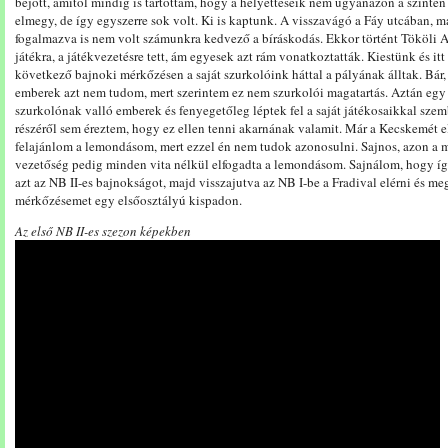
bejött, amitől mindig is tartottam, hogy a helyetteseik nem ugyanazon a szinte
elmegy, de így egyszerre sok volt. Ki is kaptunk. A visszavágó a Fáy utcában, m
fogalmazva is nem volt számunkra kedvező a bíráskodás. Ekkor történt Tököli A
játékra, a játékvezetésre tett, ám egyesek azt rám vonatkoztatták. Kiestünk és it
következő bajnoki mérkőzésen a saját szurkolóink háttal a pályának álltak. Bár
emberek azt nem tudom, mert szerintem ez nem szurkolói magatartás. Aztán egy 
szurkolónak valló emberek és fenyegetőleg léptek fel a saját játékosaikkal sze
részéről sem éreztem, hogy ez ellen tenni akarnának valamit. Már a Kecskemét e
felajánlom a lemondásom, mert ezzel én nem tudok azonosulni. Sajnos, azon a 
vezetőség pedig minden vita nélkül elfogadta a lemondásom. Sajnálom, hogy í
azt az NB II-es bajnokságot, majd visszajutva az NB I-be a Fradival elérni és m
mérkőzésemet egy elsőosztályú kispadon.
Az első NB II-es szezon képekben