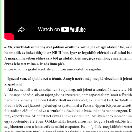
– Mi, szurkolók is mennyivel jobban örültünk volna, ha ez így alakul! De, az 
harmadik évünket töltjük az NB II-ben, igaz te legalább elérted az általad is 
A magam nevében ehhez szívből gratulálok és megjegyzem, hogy szerintem
érzés lehetett volna a közös ünneplés.
– Köszönöm a gratulációt, de a múlton nincs értelme rágódni.
– Igazad van, zárjuk le ezt a témát. Annyit azért még megkérdezek, mit jelen
kispadján?
– Aki ezt nem élte át, az soha nem tudja meg, mit jelent a szurkolók szeretete. 
klubcsapat edzője, olyan rajongást és szeretetet, nem tapasztaltam, amit a Frad
bárhol és bármely percben találkozhattam valakivel, aki aláírást kért, biztatott, s
Fradi a Bőccsel játszott, jelenlegi csapatommal a Pakssal éppen Kispestre tarto
úti stadion előtt elhaladva a szurkolók észlelték a buszunkat és benne engem. 
fényképezkedni. Mindezt két évvel a távozásom után. Az ilyen apró momentum
egy sportember életében. Örökké hálás leszek a sorsnak, hogy a Fradi edzője l
segíthettem ezen a fantasztikus múltú csapaton. És amíg élek, megkülönböztete
sorsát, amely úgy tűnik, végre jó irányba fordult. A magyar labdarúgásnak mind