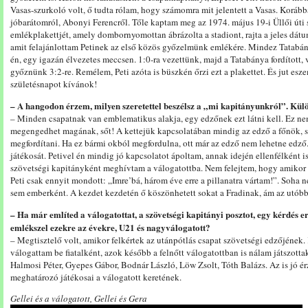
Vasas-szurkoló volt, ő tudta rólam, hogy számomra mit jelentett a Vasas. Korá
jóbarátomról, Abonyi Ferencről. Tőle kaptam meg az 1974. május 19-i Üllői úti
emlékplakettjét, amely dombornyomottan ábrázolta a stadiont, rajta a jeles dátum
amit felajánlottam Petinek az első közös győzelmünk emlékére. Mindez Tatabán
én, egy igazán élvezetes meccsen. 1:0-ra vezettünk, majd a Tatabánya fordított, 
győznünk 3:2-re. Remélem, Peti azóta is büszkén őrzi ezt a plakettet. És jut es
születésnapot kívánok!
– A hangodon érzem, milyen szeretettel beszélsz a „mi kapitányunkról”. Külön
– Minden csapatnak van emblematikus alakja, egy edzőnek ezt látni kell. Ez ne
megengedhet magának, sőt! A kettejük kapcsolatában mindig az edző a főnök, s
megfordítani. Ha ez bármi okból megfordulna, ott már az edző nem lehetne edző.
játékosát. Petivel én mindig jó kapcsolatot ápoltam, annak idején ellenfélként 
szövetségi kapitányként meghívtam a válogatottba. Nem felejtem, hogy amikor ez
Peti csak ennyit mondott: „Imre’bá, három éve erre a pillanatra vártam!”. Soha
sem emberként. A kezdet kezdetén ő köszönhetett sokat a Fradinak, ám az utóbb
– Ha már említed a válogatottat, a szövetségi kapitányi posztot, egy kérdés er
emlékszel ezekre az évekre, U21 és nagyválogatott?
– Megtisztelő volt, amikor felkértek az utánpótlás csapat szövetségi edzőjének.
válogattam be fiatalként, azok később a felnőtt válogatottban is nálam játszotta
Halmosi Péter, Gyepes Gábor, Bodnár László, Löw Zsolt, Tóth Balázs. Az is jó é
meghatározó játékosai a válogatott keretének.
Gellei és a válogatott, Gellei és Gera