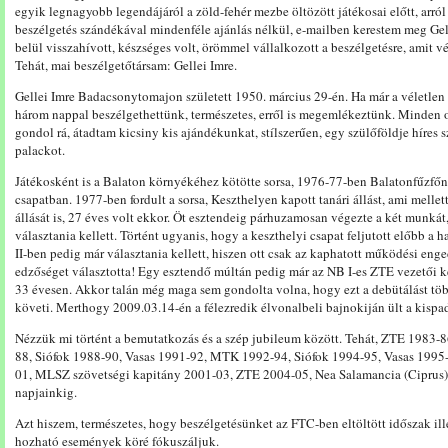
egyik legnagyobb legendájáról a zöld-fehér mezbe öltözött játékosai előtt, arról
beszélgetés szándékával mindenféle ajánlás nélkül, e-mailben kerestem meg Gell
belül visszahívott, készséges volt, örömmel vállalkozott a beszélgetésre, amit 
Tehát, mai beszélgetőtársam: Gellei Imre.
Gellei Imre Badacsonytomajon született 1950. március 29-én. Ha már a véletlen 
három nappal beszélgethettünk, természetes, erről is megemlékeztünk. Minden ol
gondol rá, átadtam kicsiny kis ajándékunkat, stílszerűen, egy szülőföldje híres 
palackot.
Játékosként is a Balaton környékéhez kötötte sorsa, 1976-77-ben Balatonfűzfőn 
csapatban. 1977-ben fordult a sorsa, Keszthelyen kapott tanári állást, ami mellett
állását is, 27 éves volt ekkor. Öt esztendeig párhuzamosan végezte a két munkát
választania kellett. Történt ugyanis, hogy a keszthelyi csapat feljutott előbb 
II-ben pedig már választania kellett, hiszen ott csak az kaphatott működési enged
edzőséget választotta! Egy esztendő múltán pedig már az NB I-es ZTE vezetői ke
33 évesen. Akkor talán még maga sem gondolta volna, hogy ezt a debütálást tö
követi. Merthogy 2009.03.14-én a félezredik élvonalbeli bajnokiján ült a kispa
Nézzük mi történt a bemutatkozás és a szép jubileum között. Tehát, ZTE 1983
88, Siófok 1988-90, Vasas 1991-92, MTK 1992-94, Siófok 1994-95, Vasas 199
01, MLSZ szövetségi kapitány 2001-03, ZTE 2004-05, Nea Salamancia (Ciprus)
napjainkig.
Azt hiszem, természetes, hogy beszélgetésünket az FTC-ben eltöltött időszak il
hozható események köré fókuszáljuk.