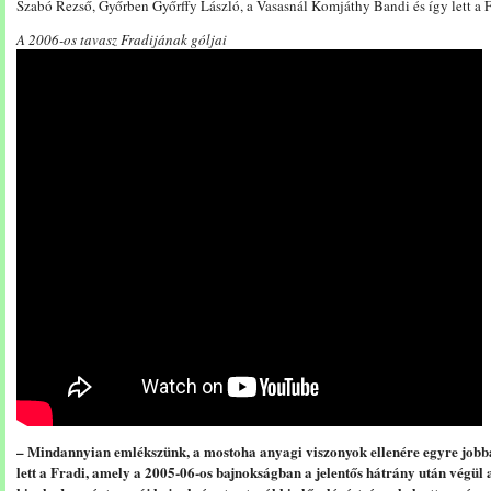
Szabó Rezső, Győrben Győrffy László, a Vasasnál Komjáthy Bandi és így lett a Fr
A 2006-os tavasz Fradijának góljai
– Mindannyian emlékszünk, a mostoha anyagi viszonyok ellenére egyre jobban
lett a Fradi, amely a 2005-06-os bajnokságban a jelentős hátrány után végül 