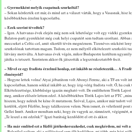
– Gyermekként melyik csapatnak szurkoltál?
– Sokan kérdezték ezt már, és mind azt a választ várták, hogy a Vasasnak, hisz l
későbbiekben érzelmi kapcsolatba.
– Ezek szerint tévedtek?
– Igen. A hatvanas évek elején még nem sok lehetősége volt egy vidéki gyerekn
Balaton-parti gyerekként még csak helyi csapatért sem tudtam szorítani. Abban
meccseket a Celtic-cel, amit sikerült tévén megnéznem. Tizenéves srácként len
szurkolónak tartottam magam. Tudom, ez nem mélyről elkötelezett szurkolói tudat
látvány motiválta. A hatvanas évek végén, mikor Budapestre kerültem ugyanily
játéka is tetszett. Szerintem akkor ők játszották a legszórakoztatóbb focit.
– Mivel ez egy fradista érzelmű honlap, ezt inkább ne részletezzük… A Fradi
élményeid?
– Hogyne lettek volna! Atyai jóbarátom volt Abonyi Ferenc, aki a TF-en volt in
kapcsolatban, hanem sokkal inkább az, hogy ízig-vérig fradista volt. Ő, ha csak 
Elkötelezettsége, klubhűsége igazán megható volt. De említhetem Török Lajost
meg, amikor először lettem edző. A későbbiekben Török Lajos lett az FTC „min
hiszem, hogy nektek be kéne őt mutatnom. Szóval, Lajos, amikor már tudott vol
kerülök, eljött Fűzfőre, hogy találkozzon velem. Nem ismert, és véletlenül pont
Gellei Imrét. Amikor mondtam neki, hogy én vagyok az, rámnézett, végigmért, 
„Te leszel a mi edzőnk?” Igazi barátság kezdődött el ott és akkor.
– Ha már említed ezt a fűzfői játékoskorszakodat, csak megkérdem, mi volt a
– Balszélső voltam, aki a góllövéssel sem állt hadilábon, mi több, még házi gólki