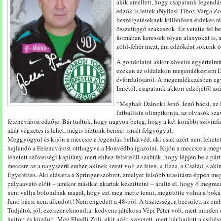
akik amellett, hogy csapatunk legendás
edzők is lettek (Nyilasi Tibor, Varga Z
beszélgetéseknek különösen érdekes ré
összefüggő szakaszok. Ez vetette fel 
formában keressek olyan alanyokat is,
zöld-fehér mezt, ám edzőként sokunk 
A gondolatot akkor követte egyértelmű 
ezeken az oldalakon megemlékeztem D
évfordulójáról. A megemlékezésben egy
Imrétől, csapatunk akkori edzőjétől szá
“Meghalt Dalnoki Jenő. Jenő bácsi, az
futballista olimpikonja, az olvasók sz
ferencvárosi edzője. Bár tudtuk, hogy nagyon beteg, hogy a két korábbi szívinf
akár végzetes is lehet, mégis bíztunk benne: ismét felgyógyul.
Meggyógyul és kijön a meccsre a legendás balhátvéd, aki csak azért nem lehetet
hajlandó a Ferencvárost otthagyva a Honvédba igazolni. Kijön a meccsre a megv
lehetett szövetségi kapitány, mert ehhez feltételül szabták, hogy lépjen be a pár
meccsre az a nagyszerű ember, akinek szent volt az Isten, a Haza, a Család, s akin
Egyetértés. Aki elásatta a Springer-szobrot, amelyet felsőbb utasításra éppen me
pályaavató előtt – amikor másikat akartak készíttetni – árulta el, hogy ő megmen
nem vallja bolondnak magát, hogy ezt meg merte tenni, megütötte volna a bokáj
Jenő bácsi nem alkudott! Nem engedett a 48-ból. A tisztesség, a becsület, az em
Tudjátok jól, ezerszer elmondta: kedvenc játékosa Vépi Péter volt, mert minden 
hajtott és küzdött. Meg Ebedli Zoli, akit azért szeretett, mert bár hajlott a csibé