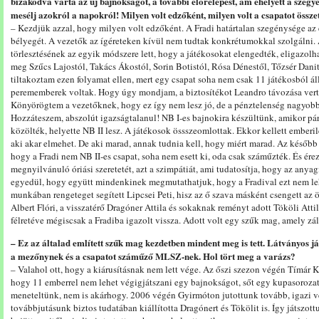
bizakodva várta az új bajnokságot, a további előrelépést, ám ehelyett a szégye
mesélj azokról a napokról! Milyen volt edzőként, milyen volt a csapatot öss
– Kezdjük azzal, hogy milyen volt edzőként. A Fradi határtalan szegénysége az
bélyegét. A vezetők az ígéreteken kívül nem tudtak konkrétumokkal szolgálni. 
törlesztésének az egyik módszere lett, hogy a játékosokat elengedték, eligazolha
meg Szűcs Lajostól, Takács Ákostól, Sorin Botistól, Rósa Dénestől, Tőzsér Danit
tiltakoztam ezen folyamat ellen, mert egy csapat soha nem csak 11 játékosból á
perememberek voltak. Hogy úgy mondjam, a biztosítékot Leandro távozása verte 
Könyörögtem a vezetőknek, hogy ez így nem lesz jó, de a pénztelenség nagyobb ú
Hozzáteszem, abszolút igazságtalanul! NB I-es bajnokira készültünk, amikor pár 
közölték, helyette NB II lesz. A játékosok össszeomlottak. Ekkor kellett emberi
aki akar elmehet. De aki marad, annak tudnia kell, hogy miért marad. Az későb
hogy a Fradi nem NB II-es csapat, soha nem esett ki, oda csak száműzték. És ére
megnyilvánuló óriási szeretetét, azt a szimpátiát, ami tudatosítja, hogy az anya
egyedül, hogy együtt mindenkinek megmutathatjuk, hogy a Fradival ezt nem leh
munkában rengeteget segített Lipcsei Peti, hisz az ő szava másként csengett az 
Albert Flóri, a visszatérő Dragóner Attila és sokaknak reményt adott Tököli Attila
félretéve mégiscsak a Fradiba igazolt vissza. Adott volt egy szűk mag, amely zál
– Ez az általad említett szűk mag kezdetben mindent meg is tett. Látványos j
a mezőnynek és a csapatot száműző MLSZ-nek. Hol tört meg a varázs?
– Valahol ott, hogy a kiárusításnak nem lett vége. Az őszi szezon végén Tímár Kr
hogy 11 emberrel nem lehet végigjátszani egy bajnokságot, sőt egy kupasoroza
meneteltünk, nem is akárhogy. 2006 végén Gyirmóton jutottunk tovább, igazi vez
továbbjutásunk biztos tudatában kiállította Dragónert és Tökölit is. Így játszo