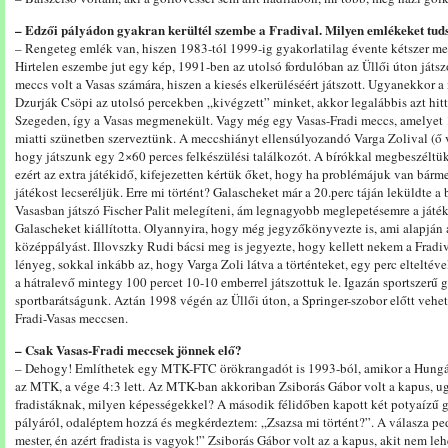
– Edzői pályádon gyakran kerültél szembe a Fradival. Milyen emlékeket tuds
– Rengeteg emlék van, hiszen 1983-tól 1999-ig gyakorlatilag évente kétszer mec
Hirtelen eszembe jut egy kép, 1991-ben az utolsó fordulóban az Üllői úton játsz
meccs volt a Vasas számára, hiszen a kiesés elkerüléséért játszott. Ugyanekkor a
Dzurják Csöpi az utolsó percekben „kivégzett” minket, akkor legalábbis azt hitt
Szegeden, így a Vasas megmenekült. Vagy még egy Vasas-Fradi meccs, amelyet
miatti szünetben szerveztünk. A meccshiányt ellensúlyozandó Varga Zolival (ő v
hogy játszunk egy 2×60 perces felkészülési találkozót. A bírókkal megbeszéltü
ezért az extra játékidő, kifejezetten kértük őket, hogy ha problémájuk van bárme
játékost lecseréljük. Erre mi történt? Galascheket már a 20.perc táján leküldte a
Vasasban játszó Fischer Palit melegíteni, ám legnagyobb meglepetésemre a ját
Galascheket kiállította. Olyannyira, hogy még jegyzőkönyvezte is, ami alapján 
középpályást. Illovszky Rudi bácsi meg is jegyezte, hogy kellett nekem a Frad
lényeg, sokkal inkább az, hogy Varga Zoli látva a történteket, egy perc elteltével
a hátralevő mintegy 100 percet 10-10 emberrel játszottuk le. Igazán sportszerű g
sportbarátságunk. Aztán 1998 végén az Üllői úton, a Springer-szobor előtt vehet
Fradi-Vasas meccsen.
– Csak Vasas-Fradi meccsek jönnek elő?
– Dehogy! Említhetek egy MTK-FTC örökrangadót is 1993-ból, amikor a Hungári
az MTK, a vége 4:3 lett. Az MTK-ban akkoriban Zsiborás Gábor volt a kapus, 
fradistáknak, milyen képességekkel? A második félidőben kapott két potyaízű gó
pályáról, odaléptem hozzá és megkérdeztem: „Zsazsa mi történt?”. A válasza ped
mester, én azért fradista is vagyok!” Zsiborás Gábor volt az a kapus, akit nem leh