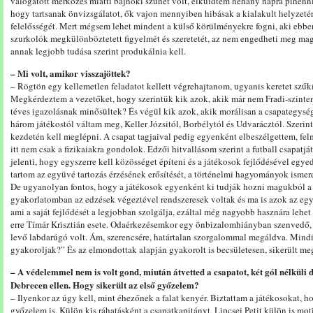
válogatott mérkőzés miatti bajnoki szünet volt, elküldtem néhány napra pihenni 
hogy tartsanak önvizsgálatot, ők vajon mennyiben hibásak a kialakult helyzeté
felelősségét. Mert mégsem lehet mindent a külső körülményekre fogni, aki ebben 
szurkolók megkülönböztetett figyelmét és szeretetét, az nem engedheti meg magá
annak legjobb tudása szerint produkálnia kell.
– Mi volt, amikor visszajöttek?
– Rögtön egy kellemetlen feladatot kellett végrehajtanom, ugyanis keretet szűk
Megkérdeztem a vezetőket, hogy szerintük kik azok, akik már nem Fradi-szinten
téves igazolásnak minősültek? És végül kik azok, akik morálisan a csapategysé
három játékostól váltam meg, Keller Józsitól, Borbélytól és Udvarácztól. Szerin
kezdetén kell meglépni. A csapat tagjaival pedig egyenként elbeszélgettem, fel
itt nem csak a fizikaiakra gondolok. Edzői hitvallásom szerint a futball csapatj
jelenti, hogy egyszerre kell közösséget építeni és a játékosok fejlődésével egye
tartom az együvé tartozás érzésének erősítését, a történelmi hagyományok ismeret
De ugyanolyan fontos, hogy a játékosok egyenként ki tudják hozni magukból 
gyakorlatomban az edzések végeztével rendszeresek voltak és ma is azok az egy
ami a saját fejlődését a legjobban szolgálja, ezáltal még nagyobb hasznára lehet
erre Tímár Krisztián esete. Odaérkezésemkor egy önbizalomhiányban szenvedő, 
levő labdarúgó volt. Ám, szerencsére, határtalan szorgalommal megáldva. Mindi
gyakoroljak?” És az elmondottak alapján gyakorolt is becsületesen, sikerült meg
– A védelemmel nem is volt gond, miután átvetted a csapatot, két gól nélküli dö
Debrecen ellen. Hogy sikerült az első győzelem?
– Ilyenkor az úgy kell, mint éhezőnek a falat kenyér. Biztattam a játékosokat, 
győzelem is. Külön kis ráhatásként a csapatkapitányt, Lipcsei Petit külön is 