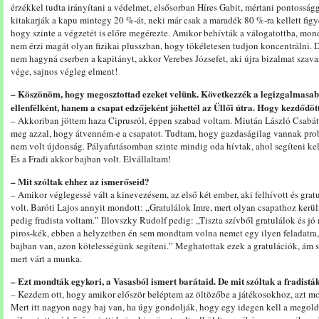
érzékkel tudta irányítani a védelmet, elsősorban Híres Gabit, mértani pontosság
kitakarják a kapu mintegy 20 %-át, neki már csak a maradék 80 %-ra kellett fig
hogy szinte a végzetét is előre megérezte. Amikor behívták a válogatottba, mon
nem érzi magát olyan fizikai plusszban, hogy tökéletesen tudjon koncentrálni. 
nem hagyná cserben a kapitányt, akkor Verebes Józsefet, aki újra bizalmat szavaz
vége, sajnos végleg elment!
– Köszönöm, hogy megosztottad ezeket velünk. Következzék a legizgalmasa
ellenfélként, hanem a csapat edzőjeként jöhettél az Üllői útra. Hogy kezdődöt
– Akkoriban jöttem haza Ciprusról, éppen szabad voltam. Miután László Csabátó
meg azzal, hogy átvenném-e a csapatot. Tudtam, hogy gazdaságilag vannak pro
nem volt újdonság. Pályafutásomban szinte mindig oda hívtak, ahol segíteni kell
És a Fradi akkor bajban volt. Elvállaltam!
– Mit szóltak ehhez az ismerőseid?
– Amikor véglegessé vált a kinevezésem, az első két ember, aki felhívott és gratu
volt. Baróti Lajos annyit mondott: „Gratulálok Imre, mert olyan csapathoz kerül
pedig fradista voltam.” Illovszky Rudolf pedig: „Tiszta szívből gratulálok és j
piros-kék, ebben a helyzetben én sem mondtam volna nemet egy ilyen feladatra, 
bajban van, azon kötelességünk segíteni.” Meghatottak ezek a gratulációk, ám
mert várt a munka.
– Ezt mondták egykori, a Vasasból ismert barátaid. De mit szóltak a fradistá
– Kezdem ott, hogy amikor először beléptem az öltözőbe a játékosokhoz, azt m
Mert itt nagyon nagy baj van, ha úgy gondolják, hogy egy idegen kell a megol