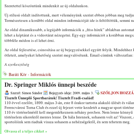
Szeretettel köszöntünk mindenkit az új oldalunkon.
Új stílusú oldalt indítottunk, mert véleményünk szerint ebben jobban meg tudju
Természetesen a korábbi oldal minden információját ide is feltöltöttük, semmi ne
Az oldal dinamikusabb, a legújabb információk a „friss hírek” ablakban autom
lehet a képtárat és a videotárat nézegetni. Egy-egy információt a korábban meg
többféle módon is el lehet érni.
Az oldal fejlesztése, csinosítása az új bejegyzésekkel együtt folyik. Mindehhez 
ötleteit, amelyeket lehetőség szerint megvalósítunk. Email-címünk változatlan
A szerkesztőség
Baráti Kör - Információk
Dr. Springer Miklós ünnepi beszéde
SZÓLJON HOZZÁ
Szerző: Simon Sándor
Bejegyzés ideje: 2009. május 3.
Tisztelt Ünneplő Sportbarátok! Tisztelt Fradi-család!
110 évvel ezelőtt, 1899. május 3-án, este 8 órakor tartotta alakuló ülését és vál
Ferencvárosi Torna Club és ezzel új fejezet vette kezdetét a magyar sport történ
110 év történelméről kell megemlékeznem néhány percben. Nem lenne könnyű f
történelem sikerektől mentes lenne. De hála Istennek, sohasem volt az! Viszont
sportolóink sem riadtak vissza sohasem a nehézségektől, én sem tehetem meg.
Olvassa el a teljes cikket »