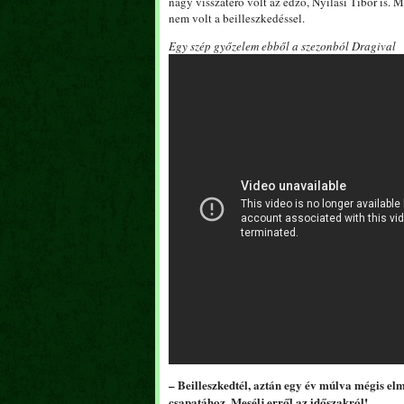
nagy visszatérő volt az edző, Nyilasi Tibor is
nem volt a beilleszkedéssel.
Egy szép győzelem ebből a szezonból Dragival
– Beilleszkedtél, aztán egy év múlva mégis el
csapatához. Mesélj erről az időszakról!