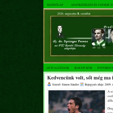
KEZDŐLAP
ADATKEZELÉSI ÉS COOKIE 
2026. augusztus
8.
szombat
AKTUALITÁSOK
BARÁTI KÖR
ÉVFORDU
Kedvencünk volt, sőt még ma i
Szerző: Simon Sándor
Bejegyzés ideje: 2009. 
A so
oszl
állh
Dra
rej