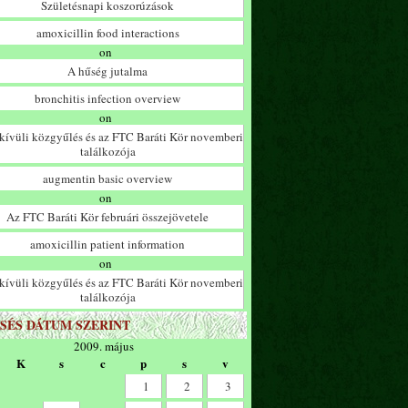
Születésnapi koszorúzások
amoxicillin food interactions
on
A hűség jutalma
bronchitis infection overview
on
ívüli közgyűlés és az FTC Baráti Kör novemberi
találkozója
augmentin basic overview
on
Az FTC Baráti Kör februári összejövetele
amoxicillin patient information
on
ívüli közgyűlés és az FTC Baráti Kör novemberi
találkozója
SÉS DÁTUM SZERINT
2009. május
K
s
c
p
s
v
1
2
3