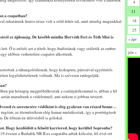
indig megelőzött. Így számunkra könnyebben elviselhető volt a második
4
11
an a csapatban?
18
l ruhatárunk fontos része volt a zöld-fehér sál, amit mindig magunkkal
25
siról ez újdonság. De később mintha Horváth Feri és Tóth Misi is
« ápr
ett. Ő is erősíti azt a tételt, hogy fradistának vagy születik az ember
jún »
e egy időben verhetetlen csapatot alkottunk.
lasztottuk a ráhangolódásnak, hogy kiskapura, párosával egyérintős
ketten legyőzhetetlenek voltunk. Ma is szívesen emlegetjük.
ban?
ifiben pár hónapig megpróbálkoztak a csatárjátékommal is, abban a fél
e aztán maradtunk a védelemnél, ami nekem is jobban tetszett.
élvezed és szerencsére védőként is elég gyakran van részed benne…
a rugóim, az ütemérzékem elég hamar mutatkoztak, így a pontrúgások
. De lőttem én átlövésből is gólokat.
ást. Hogy kezdődött a felnőtt karriered, hogy kerültél Sopronba?
 19 évesen a Budafok NB II-es csapatába adtak kölcsön, fél évet ott