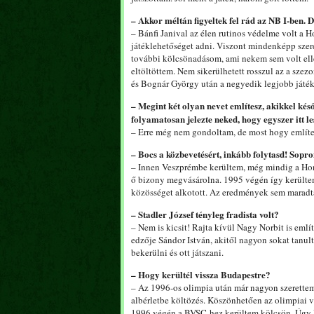
– Akkor méltán figyeltek fel rád az NB I-ben.
– Bánfi Janival az élen rutinos védelme volt a
játéklehetőséget adni. Viszont mindenképp szer
további kölcsönadásom, ami nekem sem volt ell
eltöltöttem. Nem sikerülhetett rosszul az a szezo
és Bognár György után a negyedik legjobb játék
– Megint két olyan nevet említesz, akikkel késő
folyamatosan jelezte neked, hogy egyszer itt le
– Erre még nem gondoltam, de most hogy említed
– Bocs a közbevetésért, inkább folytasd! Sopr
– Innen Veszprémbe kerültem, még mindig a Honv
ő bizony megvásárolna. 1995 végén így kerültem 
közösséget alkotott. Az eredmények sem maradta
– Stadler József tényleg fradista volt?
– Nem is kicsit! Rajta kívül Nagy Norbit is említ
edzője Sándor István, akitől nagyon sokat tanu
bekerülni és ott játszani.
– Hogy kerültél vissza Budapestre?
– Az 1996-os olimpia után már nagyon szerettem v
albérletbe költözés. Köszönhetően az olimpiai v
1996 végén a BVSC-hez kerültem kölcsön. Úgy lá