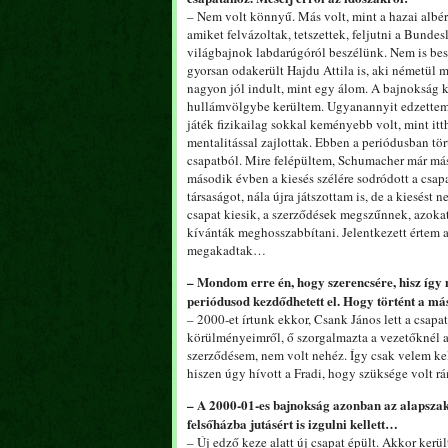
– Nem volt könnyű. Más volt, mint a hazai albé
amiket felvázoltak, tetszettek, feljutni a Bunde
világbajnok labdarúgóról beszélünk. Nem is bes
gyorsan odakerült Hajdu Attila is, aki németül má
nagyon jól indult, mint egy álom. A bajnokság k
hullámvölgybe kerültem. Ugyanannyit edzettem,
játék fizikailag sokkal keményebb volt, mint it
mentalitással zajlottak. Ebben a periódusban t
csapatból. Mire felépültem, Schumacher már mást 
második évben a kiesés szélére sodródott a csapa
társaságot, nála újra játszottam is, de a kiesést
csapat kiesik, a szerződések megszűnnek, azokat
kívánták meghosszabbítani. Jelentkezett értem
megakadtak…
– Mondom erre én, hogy szerencsére, hisz így 
periódusod kezdődhetett el. Hogy történt a m
– 2000-et írtunk ekkor, Csank János lett a csapa
körülményeimről, ő szorgalmazta a vezetőknél a
szerződésem, nem volt nehéz. Így csak velem kel
hiszen úgy hívott a Fradi, hogy szüksége volt r
– A 2000-01-es bajnokság azonban az alapsza
felsőházba jutásért is izgulni kellett…
– Új edző keze alatt új csapat épült. Akkor kerü