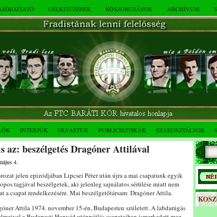
TÁJÉKOZTATÓ
CÉLKITŰZÉSEK
KOSZORÚZÁSOK
ARCHÍVUM
LÓK
INTERJÚK
OLVASTUK
PUBLICISZTIKÁK
SZAKOSZTÁLYOK
s az: beszélgetés Dragóner Attilával
május 4.
rozat jelen epizódjában Lipcsei Péter után újra a mai csapatunk egyik
opos tagjával beszélgetek, aki jelenleg sajnálatos sérülése miatt nem
at a csapat rendelkezésére. Mai beszélgetőtársam: Dragóner Attila.
KOS
góner Attila 1974. november 15-én, Budapesten született. A labdarúgás
telmeivel a Budapesti Honvéd utánpótlás csapataiban ismerkedett meg,