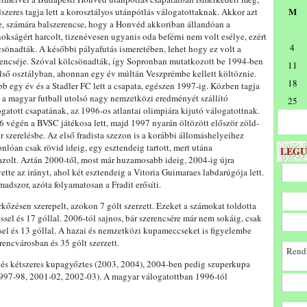
M
szeres tagja lett a korosztályos utánpótlás válogatottaknak. Akkor azt
te, számára balszerencse, hogy a Honvéd akkoriban állandóan a
okságért harcolt, tizenévesen ugyanis oda beférni nem volt esélye, ezért
4
sönadták. A későbbi pályafutás ismeretében, lehet hogy ez volt a
rencséje. Szóval kölcsönadták, így Sopronban mutatkozott be 1994-ben
11
első osztályban, ahonnan egy év múltán Veszprémbe kellett költöznie.
18
b egy év és a Stadler FC lett a csapata, egészen 1997-ig. Közben tagja
t a magyar futball utolsó nagy nemzetközi eredményét szállító
25
gatott csapatának, az 1996-os atlantai olimpiára kijutó válogatottnak.
6 végén a BVSC játékosa lett, majd 1997 nyarán öltözött először zöld-
r szerelésbe. Az első fradista szezon is a korábbi állomáshelyeihez
nlóan csak rövid ideig, egy esztendeig tartott, mert utána
LEGU
zolt. Aztán 2000-től, most már huzamosabb ideig, 2004-ig újra
vette az irányt, ahol két esztendeig a Vitoria Guimaraes labdarúgója lett.
dszor, azóta folyamatosan a Fradit erősíti.
kőzésen szerepelt, azokon 7 gólt szerzett. Ezeket a számokat toldotta
el és 17 góllal. 2006-tól sajnos, bár szerencsére már nem sokáig, csak
ssel és 13 góllal. A hazai és nemzetközi kupameccseket is figyelembe
encvárosban és 35 gólt szerzett.
Rendk
 és kétszeres kupagyőztes (2003, 2004), 2004-ben pedig szuperkupa
997-98, 2001-02, 2002-03). A magyar válogatottban 1996-tól