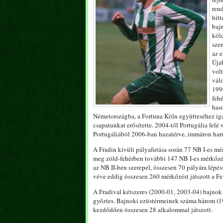
rend
hit
bajn
kölc
sze
az 
Újab
vol
válo
199
fehé
haso
Németországba, a Fortuna Köln együtteséhez iga
csapatunkat erősítette. 2004-től Portugália felé 
Portugáliából 2006-ban hazatérve, immáron harma
A Fradin kívüli pályafutása során 77 NB I-es mér
meg zöld-fehérben további 147 NB I-es mérkőzéss
az NB II-ben szerepel, összesen 70 pályára lépé
véve eddig összesen 260 mérkőzést játszott a Fer
A Fradival kétszeres (2000-01, 2003-04) bajnok
győztes. Bajnoki ezüstérmeinek száma három (1
kezdődően összesen 28 alkalommal játszott.