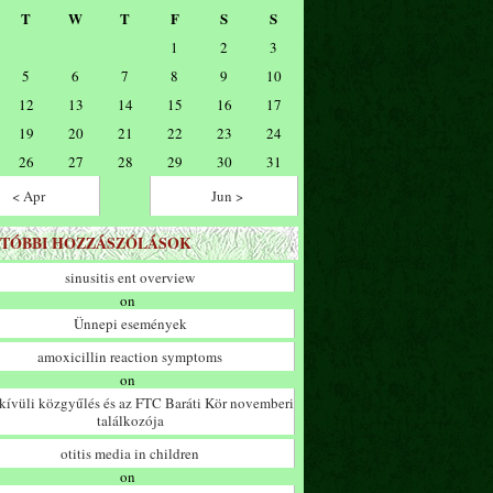
T
W
T
F
S
S
1
2
3
5
6
7
8
9
10
12
13
14
15
16
17
19
20
21
22
23
24
26
27
28
29
30
31
< Apr
Jun >
TÓBBI HOZZÁSZÓLÁSOK
sinusitis ent overview
on
Ünnepi események
amoxicillin reaction symptoms
on
ívüli közgyűlés és az FTC Baráti Kör novemberi
találkozója
otitis media in children
on