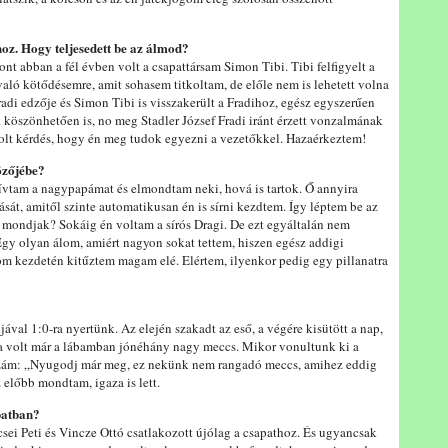
oz. Hogy teljesedett be az álmod?
nt abban a fél évben volt a csapattársam Simon Tibi. Tibi felfigyelt a
való kötődésemre, amit sohasem titkoltam, de előle nem is lehetett volna
Fradi edzője és Simon Tibi is visszakerült a Fradihoz, egész egyszerűen
k köszönhetően is, no meg Stadler József Fradi iránt érzett vonzalmának
olt kérdés, hogy én meg tudok egyezni a vezetőkkel. Hazaérkeztem!
tözőjébe?
ívtam a nagypapámat és elmondtam neki, hová is tartok. Ő annyira
ását, amitől szinte automatikusan én is sírni kezdtem. Így léptem be az
t mondjak? Sokáig én voltam a sírós Dragi. De ezt egyáltalán nem
Egy olyan álom, amiért nagyon sokat tettem, hiszen egész addigi
som kezdetén kitűztem magam elé. Elértem, ilyenkor pedig egy pillanatra
jával 1:0-ra nyertünk. Az elején szakadt az eső, a végére kisütött a nap,
ba volt már a lábamban jónéhány nagy meccs. Mikor vonultunk ki a
zzám: „Nyugodj már meg, ez nekünk nem rangadó meccs, amihez eddig
z előbb mondtam, igaza is lett.
patban?
csei Peti és Vincze Ottó csatlakozott újólag a csapathoz. És ugyancsak