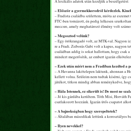
A lexikális adatok után kezdjük a beszélgetést:
– Először a gyermekkorodról kérdezlek. Kinek
– Fradista családba születtem, mióta az eszeme
FTC-ben tornázott, én pedig lelkesen szurkolta
meccsre, amely meghatározó élmény volt számom
– Megosztod velünk?
– Egy örökrangadó volt, az MTK-val. Nagyon izg
re a Fradi. Zsiborás Gabi volt a kapus, nagyon 
családban addig is sokat hallottam, hogy csak 
mindezt megerősítik, az embert igazán elköteleze
– Ezek után miért nem a Fradiban kezdted a p
– A Havanna lakótelepen laktunk, ahonnan a Hon
kellett volna. Szüleim nem tudtak kísérni, így c
játékot, titkon mindig abban reménykedve, hogy
– Hála Istennek, ez sikerült is! De most ne sza
– Jó kis gárdába kerültem. Tóth Misi, Horváth F
csatlakozott hozzánk. Igazán ütős csapatot alkot
– A bajnokságban hogy szerepeltetek?
– Általában másodikak lettünk a korosztályos
– Ilyen nevekkel?