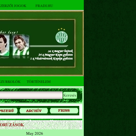
SZERZŐI JOGOK
FRADI.HU
SZURKOLÓK
TÖRTÉNELEM
ZORÚZÁSOK
May 2026