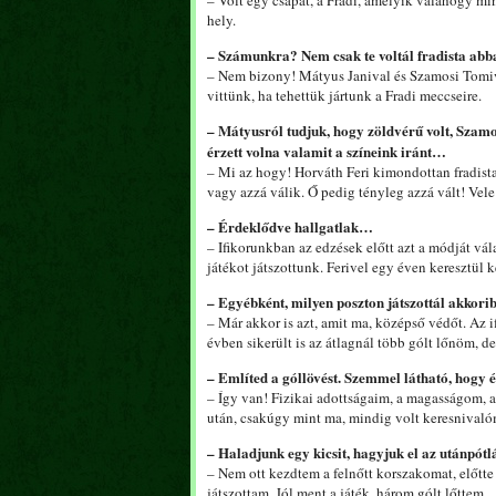
– Volt egy csapat, a Fradi, amelyik valahogy m
hely.
– Számunkra? Nem csak te voltál fradista abb
– Nem bizony! Mátyus Janival és Szamosi Tomiva
vittünk, ha tehettük jártunk a Fradi meccseire.
– Mátyusról tudjuk, hogy zöldvérű volt, Szamo
érzett volna valamit a színeink iránt…
– Mi az hogy! Horváth Feri kimondottan fradista l
vagy azzá válik. Ő pedig tényleg azzá vált! Vel
– Érdeklődve hallgatlak…
– Ifikorunkban az edzések előtt azt a módját vá
játékot játszottunk. Ferivel egy éven keresztül 
– Egyébként, milyen poszton játszottál akkori
– Már akkor is azt, amit ma, középső védőt. Az 
évben sikerült is az átlagnál több gólt lőnöm, d
– Említed a góllövést. Szemmel látható, hogy 
– Így van! Fizikai adottságaim, a magasságom, 
után, csakúgy mint ma, mindig volt keresnivalóm
– Haladjunk egy kicsit, hagyjuk el az utánpótl
– Nem ott kezdtem a felnőtt korszakomat, előtte
játszottam. Jól ment a játék, három gólt lőttem.