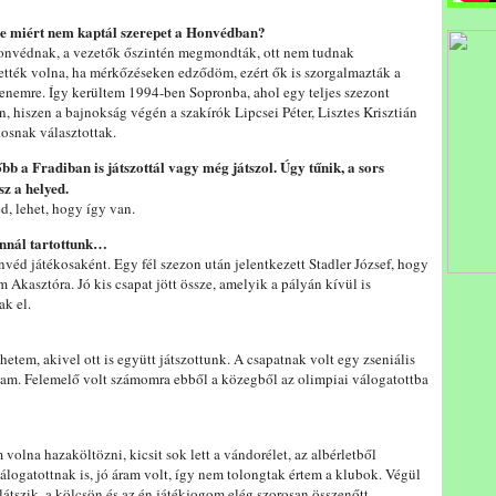
 De miért nem kaptál szerepet a Honvédban?
 Honvédnak, a vezetők őszintén megmondták, ott nem tudnak
ették volna, ha mérkőzéseken edződöm, ezért ők is szorgalmazták a
enemre. Így kerültem 1994-ben Sopronba, ahol egy teljes szezont
n, hiszen a bajnokság végén a szakírók Lipcsei Péter, Lisztes Krisztián
osnak választottak.
bb a Fradiban is játszottál vagy még játszol. Úgy tűnik, a sors
sz a helyed.
, lehet, hogy így van.
onnál tartottunk…
éd játékosaként. Egy fél szezon után jelentkezett Stadler József, hogy
Akasztóra. Jó kis csapat jött össze, amelyik a pályán kívül is
k el.
hetem, akivel ott is együtt játszottunk. A csapatnak volt egy zseniális
ltam. Felemelő volt számomra ebből a közegből az olimpiai válogatottba
olna hazaköltözni, kicsit sok lett a vándorélet, az albérletből
álogatottnak is, jó áram volt, így nem tolongtak értem a klubok. Végül
tszik, a kölcsön és az én játékjogom elég szorosan összenőtt