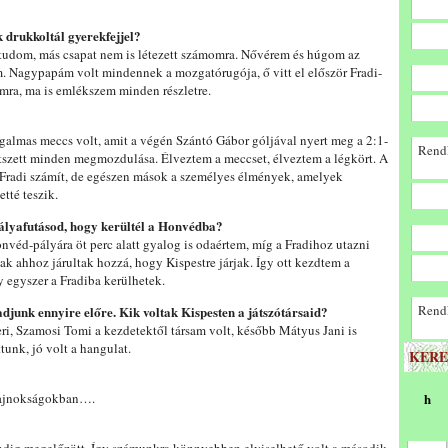
 drukkoltál gyerekfejjel?
t tudom, más csapat nem is létezett számomra. Nővérem és húgom az
m. Nagypapám volt mindennek a mozgatórugója, ő vitt el először Fradi-
ra, ma is emlékszem minden részletre.
almas meccs volt, amit a végén Szántó Gábor góljával nyert meg a 2:1-
Rendk
tetszett minden megmozdulása. Élveztem a meccset, élveztem a légkört. A
a Fradi számít, de egészen mások a személyes élmények, amelyek
tté teszik.
ályafutásod, hogy kerültél a Honvédba?
véd-pályára öt perc alatt gyalog is odaértem, míg a Fradihoz utazni
sak ahhoz járultak hozzá, hogy Kispestre járjak. Így ott kezdtem a
 egyszer a Fradiba kerülhetek.
Rendk
ladjunk ennyire előre. Kik voltak Kispesten a játszótársaid?
eri, Szamosi Tomi a kezdetektől társam volt, később Mátyus Jani is
tunk, jó volt a hangulat.
KERE
 bajnokságokban….
h