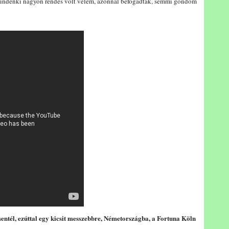
. Mindenki nagyon rendes volt velem, azonnal befogadtak, semmi gondom
mentél, ezúttal egy kicsit messzebbre, Németországba, a Fortuna Köln