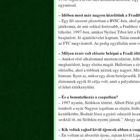
egymással.
– Időben most már nagyon közelítünk a Fradih
– Egy fél szezont játszottam a BVSC-ben, ahol po
játékomra, de ami sokkal fontosabb, a Fradihoz 
titkolni. 1997-ben, amikor Nyilasi Tibor lett a 
beajánlott. Jó ajánlólevelet kaptam. Talán enne
az FTC megvásárolt. Az pedig egyáltalán nem v
– Milyen érzés volt először belépni a Fradi öl
– Amikor első alkalommal mentem edzésre, felh
meghatódott, hogy elsírta magát. Hallottam a sír
öltözőbe, ahol a többiek néztek egy nagyot. Mi
bántam. Ilyen az, mikor egy álom beteljesedik. 
életemnek egyik fő célja volt, amit a pályafutá
el lehet érzékenyülni.
– És a bemutatkozás a csapatban?
– 1997 nyarán, Siófokon történt. Albert Flóri gól
tombolt a nyár. Nagyon izgultam az elején, hiá
kezdőkörbe, Bodnár Józsi a gyúró odaszólt ho
szoktál itt, mi Siófokra nyerni járunk.” Ahogy a
– Kik voltak rajtad kívül újoncok abban a csa
– Én voltam az abszolút újonc, rajtam kívül Lip