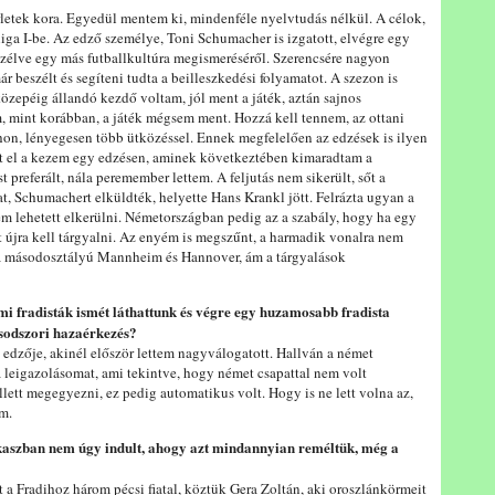
rletek kora. Egyedül mentem ki, mindenféle nyelvtudás nélkül. A célok,
sliga I-be. Az edző személye, Toni Schumacher is izgatott, elvégre egy
zélve egy más futballkultúra megismeréséről. Szerencsére nagyon
r beszélt és segíteni tudta a beilleszkedési folyamatot. A szezon is
özepéig állandó kezdő voltam, jól ment a játék, aztán sajnos
 mint korábban, a játék mégsem ment. Hozzá kell tennem, az ottani
thon, lényegesen több ütközéssel. Ennek megfelelően az edzések is ilyen
ört el a kezem egy edzésen, aminek következtében kimaradtam a
preferált, nála peremember lettem. A feljutás nem sikerült, sőt a
t, Schumachert elküldték, helyette Hans Krankl jött. Felrázta ugyan a
 nem lehetett elkerülni. Németországban pedig az a szabály, hogy ha egy
 újra kell tárgyalni. Az enyém is megszűnt, a harmadik vonalra nem
 a másodosztályú Mannheim és Hannover, ám a tárgyalások
mi fradisták ismét láthattunk és végre egy huzamosabb fradista
ásodszori hazaérkezés?
t edzője, akinél először lettem nagyválogatott. Hallván a német
 leigazolásomat, ami tekintve, hogy német csapattal nem volt
lett megegyezni, ez pedig automatikus volt. Hogy is ne lett volna az,
ám.
kaszban nem úgy indult, ahogy azt mindannyian reméltük, még a
lt a Fradihoz három pécsi fiatal, köztük Gera Zoltán, aki oroszlánkörmeit