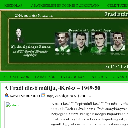
KEZDŐLAP
ADATKEZELÉSI ÉS COOKIE TÁJÉKOZTATÓ
CÉLKITŰZÉ
2026. augusztus
9.
vasárnap
AKTUALITÁSOK
BARÁTI KÖR
ÉVFORDULÓK
INTERJÚK
OLVAST
A Fradi dicső múltja, 48.rész – 1949-50
Szerző: Simon Sándor
Bejegyzés ideje: 2009. június 12.
A most kezdődő epizódtól kezdődően néhány része
jutnunk. Ezek az évek nem a Fradi aranykönyvébe
bélyegét a klubra. Pedig dicsőséges bajnokként,
Fradijaként vághattak neki az új bajnokságnak, a
együtt. Egy fél szezon után azonban valami megr