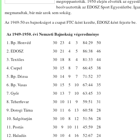
megroppantották. 1950 elején elvették az egyesül
beolvasztották az ÉDOSZ Sport Egyesületbe. Igaz
megmaradtak, bár már azok sem sokáig.
Az 1949-50-es bajnokságot a csapat FTC-ként kezdte, ÉDOSZ-ként fejezte be.
Az 1949-1950. évi Nemzeti Bajnokság végeredménye
1. Bp. Honvéd
30
23
4
3
84:29
50
2. ÉDOSZ
30
21
4
5
86:38
46
3. Textiles
30
18
8
4
81:33
44
4. Csepel
30
15
8
7
66:45
38
5. Bp. Dózsa
30
14
9
7
71:52
37
6. Bp. Vasas
30
15
5
10
67:44
35
7. Győr
30
13
7
10
63:45
33
8. Teherfuvar
30
10
11
9
59:51
31
9. Dorogi Tárna
30
11
6
13
60:58
28
10. Salgótarján
30
10
8
12
51:56
28
11. Postás
30
9
10
11
45:59
28
12. Haladás
30
10
4
16
52:67
24