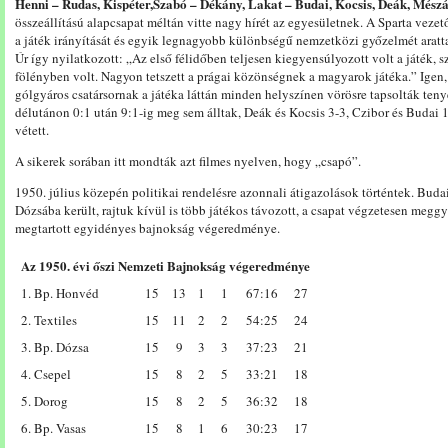
Henni – Rudas, Kispéter,Szabó – Dékány, Lakat – Budai, Kocsis, Deák, Mészá
összeállítású alapcsapat méltán vitte nagy hírét az egyesületnek. A Sparta vezet
a játék irányítását és egyik legnagyobb különbségű nemzetközi győzelmét aratta
Úr így nyilatkozott: „Az első félidőben teljesen kiegyensúlyozott volt a játék, 
fölényben volt. Nagyon tetszett a prágai közönségnek a magyarok játéka.” Igen,
gólgyáros csatársornak a játéka láttán minden helyszínen vörösre tapsolták ten
délutánon 0:1 után 9:1-ig meg sem álltak, Deák és Kocsis 3-3, Czibor és Budai 1-
vétett.
A sikerek sorában itt mondták azt filmes nyelven, hogy „csapó”.
1950. július közepén politikai rendelésre azonnali átigazolások történtek. Bud
Dózsába került, rajtuk kívül is több játékos távozott, a csapat végzetesen meg
megtartott egyidényes bajnokság végeredménye.
Az 1950. évi őszi Nemzeti Bajnokság végeredménye
1. Bp. Honvéd
15
13
1
1
67:16
27
2. Textiles
15
11
2
2
54:25
24
3. Bp. Dózsa
15
9
3
3
37:23
21
4. Csepel
15
8
2
5
33:21
18
5. Dorog
15
8
2
5
36:32
18
6. Bp. Vasas
15
8
1
6
30:23
17