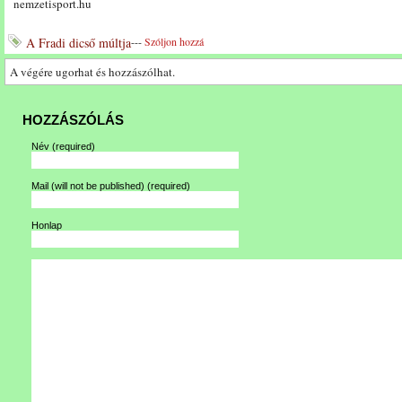
nemzetisport.hu
A Fradi dicső múltja
---
Szóljon hozzá
A végére ugorhat és hozzászólhat.
HOZZÁSZÓLÁS
Név
(required)
Mail (will not be published)
(required)
Honlap