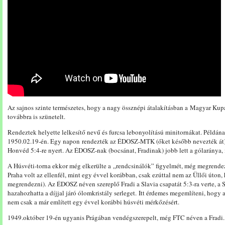
Az sajnos szinte természetes, hogy a nagy össznépi átalakításban a Magyar Kupa 
továbbra is szünetelt.
Rendeztek helyette lelkesítő nevű és furcsa lebonyolítású minitornákat. Példá
1950.02.19-én. Egy napon rendezték az ÉDOSZ-MTK (őket később nevezték át) 
Honvéd 5:4-re nyert. Az ÉDOSZ-nak (bocsánat, Fradinak) jobb lett a gólaránya,
A Húsvéti-torna ekkor még elkerülte a „rendcsinálók” figyelmét, még megrende
Praha volt az ellenfél, mint egy évvel korábban, csak ezúttal nem az Üllői úton, 
megrendezni). Az ÉDOSZ néven szereplő Fradi a Slavia csapatát 5:3-ra verte, a S
hazahozhatta a díjjal járó ólomkristály serleget. Itt érdemes megemlíteni, hogy 
nem csak a már említett egy évvel korábbi húsvéti mérkőzésért.
1949.október 19-én ugyanis Prágában vendégszerepelt, még FTC néven a Fradi.