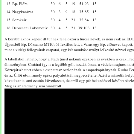
13. Bp. Előre
30
6
5
19
51:93
15
14. Nagykanizsa
30
3
9
18
35:85
15
15. Soroksár
30
4
5
21
32:84
13
16. Debreceni Lokomotív
30
4
5
21
39:103
13
A korábbiakhoz képest itt tűnnek fel először a furcsa nevek, és nem csak az É
Újpestből Bp. Dózsa, az MTK-ból Textiles lett, a Vasas egy Bp. előnevet kapott,
mint a vidégi fellegvárak csapatai, egy két munkásosztályt lelkesítő névvel egye
A tabellából látható, hogy a Fradi (mert nekünk ezekben az években is csak Frad
élmezőnyben. Csatárai így is a legtöbb gólt hozták össze, a védelem sajnos most
Közrejátszhatott ebben a csapatrész oszlopának, a csapatkapitánynak, Rudas Fe
én az Üllői úton, amely egész pályafutását megpecsételte. Azért a második hel
következnie, ami ezután következett, de erről egy pár bekezdéssel később rés
Meg ez az eredmény sem hiányzott…