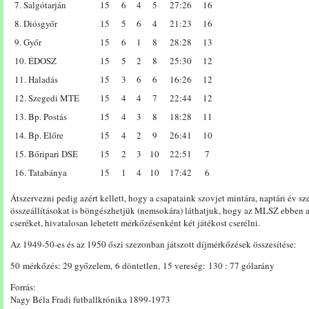
7. Salgótarján
15
6
4
5
27:26
16
8. Diósgyőr
15
5
6
4
21:23
16
9. Győr
15
6
1
8
28:28
13
10. ÉDOSZ
15
5
2
8
25:30
12
11. Haladás
15
3
6
6
16:26
12
12. Szegedi MTE
15
4
4
7
22:44
12
13. Bp. Postás
15
4
3
8
18:28
11
14. Bp. Előre
15
4
2
9
26:41
10
15. Bőripari DSE
15
2
3
10
22:51
7
16. Tatabánya
15
1
4
10
17:42
6
Átszervezni pedig azért kellett, hogy a csapataink szovjet mintára, naptári év sz
összeállításokat is böngészhetjük (nemsokára) láthatjuk, hogy az MLSZ ebben 
cseréket, hivatalosan lehetett mérkőzésenként két játékost cserélni.
Az 1949-50-es és az 1950 őszi szezonban játszott díjmérkőzések összesítése:
50 mérkőzés: 29 győzelem, 6 döntetlen, 15 vereség: 130 : 77 gólarány
Forrás:
Nagy Béla Fradi futballkrónika 1899-1973