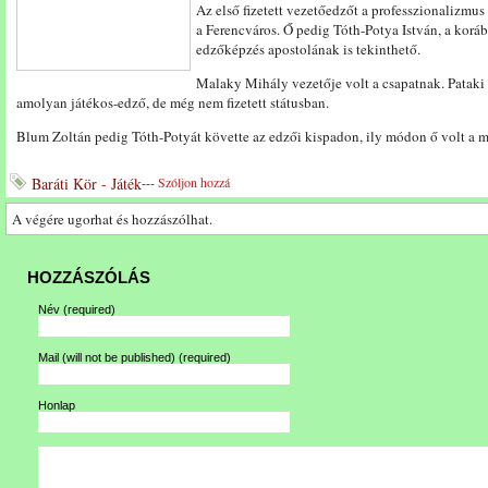
Az első fizetett vezetőedzőt a professzionalizmu
a Ferencváros. Ő pedig Tóth-Potya István, a korább
edzőképzés apostolának is tekinthető.
Malaky Mihály vezetője volt a csapatnak. Pataki 
amolyan játékos-edző, de még nem fizetett státusban.
Blum Zoltán pedig Tóth-Potyát követte az edzői kispadon, ily módon ő volt a má
Baráti Kör - Játék
---
Szóljon hozzá
A végére ugorhat és hozzászólhat.
HOZZÁSZÓLÁS
Név
(required)
Mail (will not be published)
(required)
Honlap