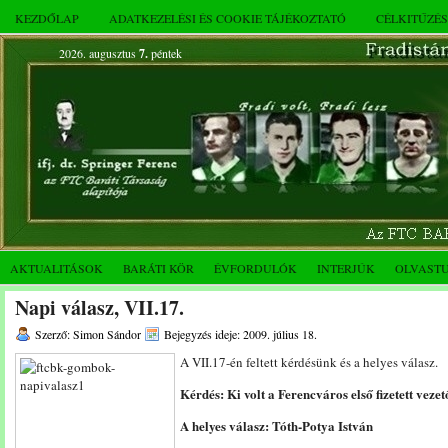
KEZDŐLAP
ADATKEZELÉSI ÉS COOKIE TÁJÉKOZTATÓ
CÉLKITŰZÉ
2026. augusztus
7.
péntek
AKTUALITÁSOK
BARÁTI KÖR
ÉVFORDULÓK
INTERJÚK
OLVAST
Napi válasz, VII.17.
Szerző: Simon Sándor
Bejegyzés ideje: 2009. július 18.
A VII.17-én feltett kérdésünk és a helyes válasz.
Kérdés: Ki volt a Ferencváros első fizetett veze
A helyes válasz: Tóth-Potya István