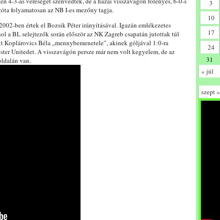
en 4-3-as vereséget szenvedtek, de a hazai visszavágón fölényes, 6-0-s
3
azóta folyamatosan az NB I-es mezőny tagja.
10
02-ben értek el Bozsik Péter irányításával. Igazán emlékezetes
17
ol a BL selejtezők során először az NK Zagreb csapatán jutottak túl
ett Koplárovics Béla „mennybemenetele”, akinek góljával 1:0-ra
24
ter Unitedet. A visszavágón persze már nem volt kegyelem, de az
31
oldalán van.
« júl
szept »