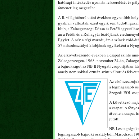
hatósági intézkedés nyomán felszerelését és pály
átmenetileg megszűnt.
A II. világháború utáni években egyre több hely
gyakran változtak, ezért egyik sem tudott igazán
klub, a Zalaegerszegi Dózsa és Petőfi egyesülése
án a Petőfi és a Ruhagyár fúziójának eredmények
Egylet. A név a régi maradt, ám a színek zöld-f
57 másodosztályú klubjának egyikeként a Nyugat
Az elkövetkezendő években a csapat szinte min
Zalaegerszegen. 1968. november 24-én, Zalaege
a bajnokságot az NB II Nyugati csoportjában. Ezz
amely nem sokkal ezután színt váltott és felvette
Az első szezonjuk
a legmagasabb osz
Szegedi EOL csapat
A következő majd
a csapat. A fénye
átvette a csapat 
jutott.
NB I-es tagságuka
legmagasabb bajnoki osztályból. Másodszor 1992