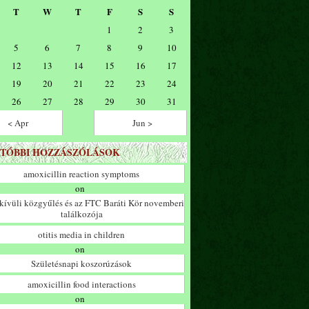
T
W
T
F
S
S
1
2
3
5
6
7
8
9
10
12
13
14
15
16
17
19
20
21
22
23
24
26
27
28
29
30
31
< Apr
Jun >
TÓBBI HOZZÁSZÓLÁSOK
amoxicillin reaction symptoms
on
ívüli közgyűlés és az FTC Baráti Kör novemberi
találkozója
otitis media in children
on
Születésnapi koszorúzások
amoxicillin food interactions
on