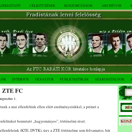
TÁJÉKOZTATÓ
CÉLKITŰZÉSEK
KOSZORÚZÁSOK
ARCHÍVUM
LÓK
INTERJÚK
OLVASTUK
PUBLICISZTIKÁK
SZAKOSZTÁLYOK
t: ZTE FC
augusztus 1.
unk a mai ellenfelünk ellen elért eredményeinkkel, a prímet a
KOS
lenfelünket bemutató „hagyományos”, történelmi részt.
ellenfeleink (KTE, DVTK), úgy a ZTE történelme sem folyamatos, bár