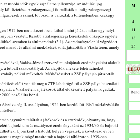
lte az utóbbi idők egyik sajnálatos jellemzője, az indulási jog
M
ly költöztetése. A zalaegerszegi futballisták mindig zaleegerszegi
ak. Igaz, ezek a színek többször is változtak a történelemben, csakúgy
4
11
gen 1912-ben mutatkozott be a futball, mint játék, amikor egy helyi,
arányban vesztett. Később a zalaegerszegi kereskedők önképző egylete
18
nfelükkel szemben is alulmaradtak (2:1). Az eredménytelenül végződött
25
zerű maradt és alkalmi mérkőzések sorát játszották a Vizsla téren, amely
észvételével, Vadász József szervező munkájának eredményeként alakult
 a futball szakosztállyal. Az alapítók a fekete-fehér színeket
LEGU
apszabály nélkül működtek. Mérkőzéseiket a ZSE pályáján játszották.
 mérkőzés előtt vonták meg a ZTE labdarúgóitól a ZSE pálya használati
apatát a Vizslaréten, a játékosok által előkészített pályán, fogadták.
Rendk
 2000 néző állta körül.
 Alszövetség II. osztályában, 1924-ben kezdődött. Első mérkőzésükön
ntetlent.
omán egymásra találtak a játékosok és a szurkolók, olyannyira, hogy
bb elért bajnoki cím és osztályozó eredményeként az 1934/35-ös bajnoki
ezdhették. Újoncként a hatodik helyen végeztek, a következő évben
apatot is maguk mögé utasítottak a bajnoki táblázaton. 1939-ben