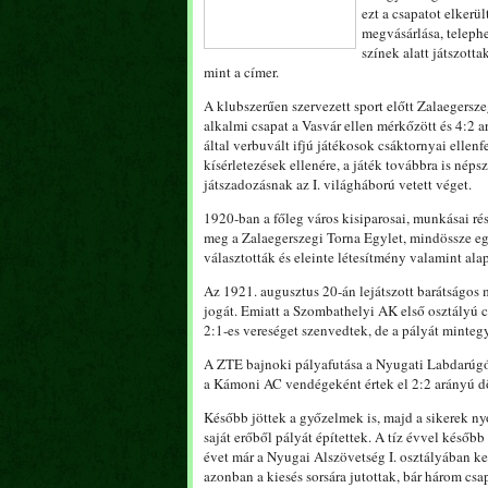
ezt a csapatot elkerü
megvásárlása, telephe
színek alatt játszott
mint a címer.
A klubszerűen szervezett sport előtt Zalaegersze
alkalmi csapat a Vasvár ellen mérkőzött és 4:2 
által verbuvált ifjú játékosok csáktornyai elle
kísérletezések ellenére, a játék továbbra is néps
játszadozásnak az I. világháború vetett véget.
1920-ban a főleg város kisiparosai, munkásai r
meg a Zalaegerszegi Torna Egylet, mindössze egy,
választották és eleinte létesítmény valamint al
Az 1921. augusztus 20-án lejátszott barátságos
jogát. Emiatt a Szombathelyi AK első osztályú cs
2:1-es vereséget szenvedtek, de a pályát mintegy
A ZTE bajnoki pályafutása a Nyugati Labdarúgó
a Kámoni AC vendégeként értek el 2:2 arányú dö
Később jöttek a győzelmek is, majd a sikerek ny
saját erőből pályát építettek. A tíz évvel késő
évet már a Nyugai Alszövetség I. osztályában k
azonban a kiesés sorsára jutottak, bár három cs