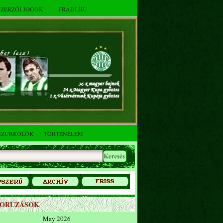
SZERZŐI JOGOK
FRADI.HU
SZURKOLÓK
TÖRTÉNELEM
ZORÚZÁSOK
May 2026