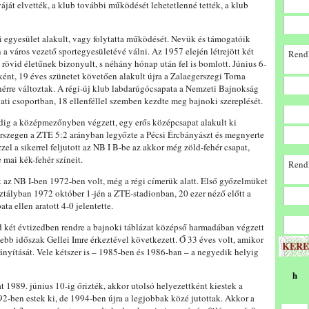
áját elvették, a klub további működését lehetetlenné tették, a klub
i egyesület alakult, vagy folytatta működését. Nevük és támogatóik
 a város vezető sportegyesületévé válni. Az 1957 elején létrejött két
Rendk
 rövid életűnek bizonyult, s néhány hónap után fel is bomlott. Június 6-
ént, 19 éves szünetet követően alakult újra a Zalaegerszegi Torna
ehérre változtak. A régi-új klub labdarúgócsapata a Nemzeti Bajnokság
i csoportban, 18 ellenféllel szemben kezdte meg bajnoki szereplését.
dig a középmezőnyben végzett, egy erős középcsapat alakult ki
rszegen a ZTE 5:2 arányban legyőzte a Pécsi Ércbányászt és megnyerte
el a sikerrel feljutott az NB I B-be az akkor még zöld-fehér csapat,
 mai kék-fehér színeit.
Rendk
 az NB I-ben 1972-ben volt, még a régi címerük alatt. Első győzelmüket
tályban 1972 október 1-jén a ZTE-stadionban, 20 ezer néző előtt a
a ellen aratott 4-0 jelentette.
 két évtizedben rendre a bajnoki táblázat középső harmadában végzett
sebb időszak Gellei Imre érkeztével következett. Ő 33 éves volt, amikor
KERE
irányítását. Vele kétszer is – 1985-ben és 1986-ban – a negyedik helyig
h
t 1989. június 10-ig őrizték, akkor utolsó helyezettként kiestek a
-ben estek ki, de 1994-ben újra a legjobbak közé jutottak. Akkor a