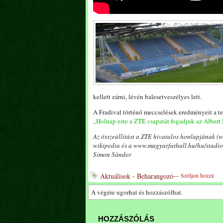
kellett zárni, lévén balesetveszélyes lett.
A Fradival történő meccselések eredményeit a t
„Holnap este a ZTE csapatát fogadjuk az Albert
Az összeállítást a ZTE hivatalos honlapjának (
wikipedia és a www.magyarfutball.hu/hu/stadion
Simon Sándor
Aktuálisok - Beharangozó
---
Szóljon hozzá
A végére ugorhat és hozzászólhat.
HOZZÁSZÓLÁS