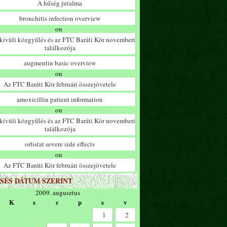
A hűség jutalma
bronchitis infection overview
on
ívüli közgyűlés és az FTC Baráti Kör novemberi
találkozója
augmentin basic overview
on
Az FTC Baráti Kör februári összejövetele
amoxicillin patient information
on
ívüli közgyűlés és az FTC Baráti Kör novemberi
találkozója
orlistat severe side effects
on
Az FTC Baráti Kör februári összejövetele
SÉS DÁTUM SZERINT
2009. augusztus
K
s
c
p
s
v
1
2