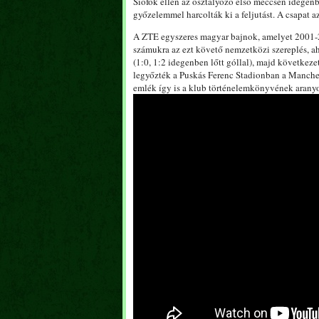
Siófok ellen az osztályozó első meccsén idegenb
győzelemmel harcolták ki a feljutást. A csapat 
A ZTE egyszeres magyar bajnok, amelyet 2001-20
számukra az ezt követő nemzetközi szereplés, ah
(1:0, 1:2 idegenben lőtt góllal), majd következ
legyőzték a Puskás Ferenc Stadionban a Manches
emlék így is a klub történelemkönyvének arany