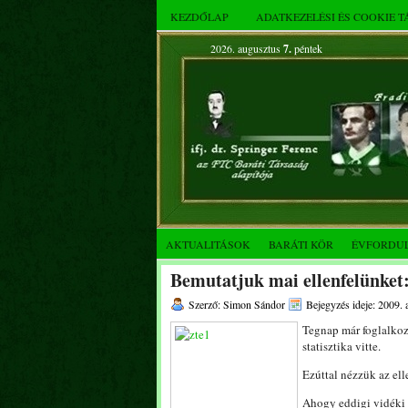
KEZDŐLAP
ADATKEZELÉSI ÉS COOKIE 
2026. augusztus
7.
péntek
AKTUALITÁSOK
BARÁTI KÖR
ÉVFORDU
Bemutatjuk mai ellenfelünke
Szerző: Simon Sándor
Bejegyzés ideje: 2009. 
Tegnap már foglalkozt
statisztika vitte.
Ezúttal nézzük az el
Ahogy eddigi vidéki 