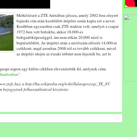
Mérkőzéseit a ZTE Arénában játssza, amely 2002-ben elnyert
bajnoki cím után kezdődött átépítés során kapta ezt a nevet.
Korábban egyszerűen csak ZTE stadion volt, amelyet a csapat
1972-ben vett birtokba, akkor 18.000-es
befogadóképességgel, ám nem ritkán 20.000 néző is
bepréselődött. Az átépítés után a nézőszám először 14.000-re
csökkent, majd azonban 2008-tól ez tovább csökkent, mivel
az átépítés idején az északi tribünt nem fejezték be, azt le
egnapi napon egy külön cikkben elevenítettük fel, melynek címe
 Stadionban”
.
www.ztefc.hu), a http://hu.wikipedia.org/wiki/Zalaegerszegi_TE_FC
 bejegyzések felhasználásával készítette: