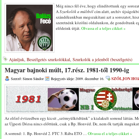
Még nincs fél éve, hogy elindítottunk egy sorozat
A
Szurkolók a múltból
cím alatt, archív újságokb
szándékunkban megszakítani azt a sorozatot, his
szeretnénk közölni oldalunkon, de gondoltunk eg
elődeink útját.
Olvassa el a teljes cikket »
Ajánljuk
,
Beszélgetés szurkolókkal
,
Szurkolók a jelenből (beszélgetés)
Magyar bajnoki múlt, 17.rész. 1981-től 1990-ig
SZÓLJON HO
Szerző: Simon Sándor
Bejegyzés ideje: 2009. december 16.
Az előző évtizedben egy kicsit „szörnyülködtünk” a kialakult sorrend láttán. M
az Újpesti Dózsa nincs előttünk, csak a Bp. Honvéd. De, nem ők tartják magukat
A sorrend: 1. Bp. Honvéd 2. FTC 3. Rába ETO …
Olvassa el a teljes cikket »