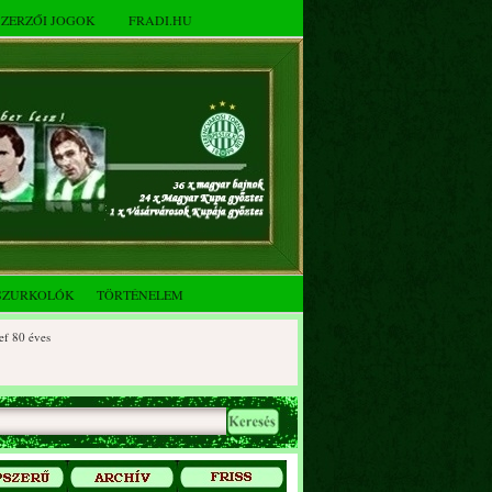
SZERZŐI JOGOK
FRADI.HU
SZURKOLÓK
TÖRTÉNELEM
 éves
0 éves