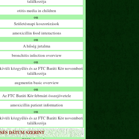
találkozója
otitis media in children
on
Születésnapi koszorúzások
amoxicillin food interactions
on
A hűség jutalma
bronchitis infection overview
on
ívüli közgyűlés és az FTC Baráti Kör novemberi
találkozója
augmentin basic overview
on
Az FTC Baráti Kör februári összejövetele
amoxicillin patient information
on
ívüli közgyűlés és az FTC Baráti Kör novemberi
találkozója
SÉS DÁTUM SZERINT