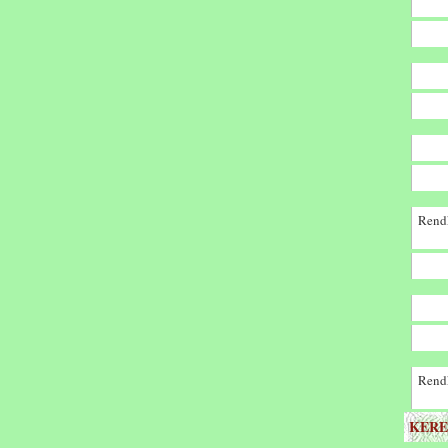
Rendk
Rendk
KERE