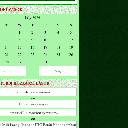
ZORÚZÁSOK
July 2026
T
W
T
F
S
S
1
2
3
4
5
7
8
9
10
11
12
14
15
16
17
18
19
21
22
23
24
25
26
28
29
30
31
< Jun
Aug >
TÓBBI HOZZÁSZÓLÁSOK
sinusitis ent overview
on
Ünnepi események
amoxicillin reaction symptoms
on
ívüli közgyűlés és az FTC Baráti Kör novemberi