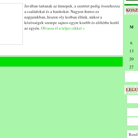
Javában tartanak az ünnepek, a szeretet pedig összehozza
KOS
a családokat és a barátokat. Nagyon fontos ez
napjainkban, hiszen oly korban élünk, mikor a
közösségek szerepe sajnos egyre kisebb és előtérbe kerül
M
az egyén.
Olvassa el a teljes cikket »
6
13
20
27
LEGU
Rendk