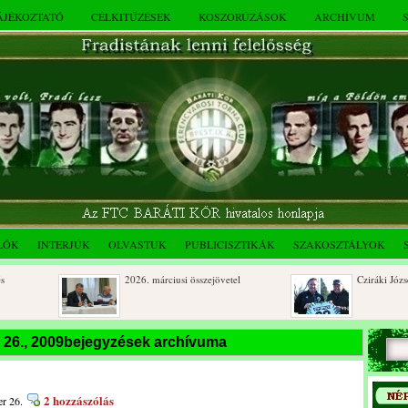
TÁJÉKOZTATÓ
CÉLKITŰZÉSEK
KOSZORÚZÁSOK
ARCHÍVUM
LÓK
INTERJÚK
OLVASTUK
PUBLICISZTIKÁK
SZAKOSZTÁLYOK
2026. márciusi összejövetel
Cziráki József 80
Rendkívüli közgyűlés és a 2025.
Dálnoki József 9
 26., 2009bejegyzések archívuma
novemberi összejövetel
beri
2 hozzászólás
er 26.