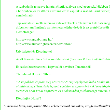
A szabadulás reménye lángját éltetik az ilyen meglepetések, lélekben 
a börtönben, és mi itthon küzdünk erőre kapunk a szabadulásuk remén
nem leírható.
Tájékoztatásul mellékelem az érdekelteknek a “Temerini fiúk hatvane
dokumentumfilmjének az internetes elérhetőségét és az esetrõl készült
elérhetőségét..
http://www.mszaboimre.hu/
http://www.humanrightscenter.net/borton/
Ûdvözlettel és Köszönettel !
Az öt Temerini fiú a Szávaszentdemeteri (Sremska Mitrovica) börtönből
És szülei hozzátartozói, képviselői nevében Temerinből!
Tisztelettel Horváth Tibor
” A napokban kaptam meg Mészáros József segélyezőnktől a Sankó Bt. 
oldalának az elérhetőségét, amit e módon is szeretnénk neki megköszön
mezért és az öt Fradi naptárért, és a sok minden jótékonysági tettéért, 
Köszönjük József !
A második levél, ami január 20-án érkezett email címünkre, ezt „fésületlenül” 