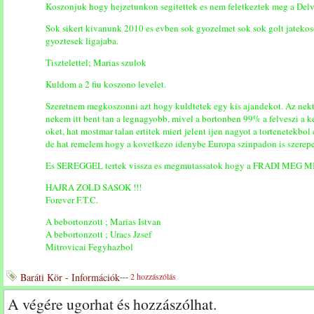
Koszonjuk hogy hejzetunkon segitettek es nem feletkeztek meg a Delvi
Sok sikert kivanunk 2010 es evben sok gyozelmet sok sok golt jatekoso
gyoztesek ligajaba.
Tisztelettel; Marias szulok
Kuldom a 2 fiu koszono levelet.
Szeretnem megkoszonni azt hogy kuldtetek egy kis ajandekot. Az nekt
nekem itt bent tan a legnagyobb, mivel a bortonben 99% a felveszi a k
oket, hat mostmar talan ertitek miert jelent ijen nagyot a tortenetekbo
de hat remelem hogy a kovetkezo idenybe Europa szinpadon is szerepe
Es SEREGGEL tertek vissza es megmutassatok hogy a FRADI MEG M
HAJRA ZOLD SASOK !!!
Forever F.T.C.
A bebortonzott ; Marias Istvan
A bebortonzott ; Uracs Jzsef
Mitrovicai Fegyhazbol
Baráti Kör - Információk
---
2 hozzászólás
A végére ugorhat és hozzászólhat.