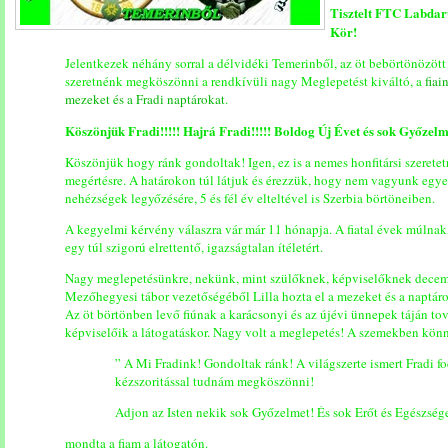
Tisztelt FTC Labdarú
Kör!
Jelentkezek néhány sorral a délvidéki Temerinből, az öt bebörtönözött 
szeretnénk megköszönni a rendkívüli nagy Meglepetést kiváltó, a
fiai
mezeket és a Fradi naptárokat
.
Köszönjük Fradi!!!!! Hajrá Fradi!!!!! Boldog Új Évet és sok Győzelme
Köszönjük hogy ránk gondoltak! Igen, ez is a nemes honfitársi szeretetr
megértésre. A határokon túl látjuk és érezzük, hogy nem vagyunk egyed
nehézségek legyőzésére, 5 és fél év elteltével is Szerbia börtöneiben.
A kegyelmi kérvény válaszra vár már 11 hónapja. A fiatal évek múlna
egy túl szigorú elrettentő, igazságtalan ítéletért.
Nagy meglepetésünkre, nekünk, mint szülőknek, képviselőknek decemb
Mezőhegyesi tábor vezetőségéből Lilla hozta el a mezeket és a naptár
Az öt börtönben levő fiúnak a karácsonyi és az újévi ünnepek táján tov
képviselőik a látogatáskor. Nagy volt a meglepetés! A szemekben könn
” A Mi Fradink! Gondoltak ránk! A világszerte ismert Fradi fo
kézszoritással tudnám megköszönni!
Adjon az Isten nekik sok Győzelmet! És sok Erőt és Egészsége
mondta a fiam a látogatón.