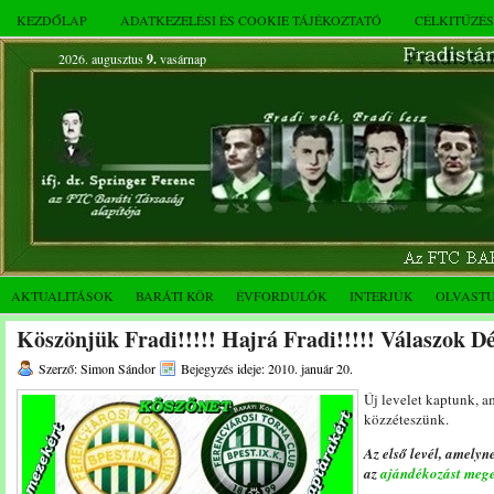
KEZDŐLAP
ADATKEZELÉSI ÉS COOKIE TÁJÉKOZTATÓ
CÉLKITŰZÉ
2026. augusztus
9.
vasárnap
AKTUALITÁSOK
BARÁTI KÖR
ÉVFORDULÓK
INTERJÚK
OLVAST
Köszönjük Fradi!!!!! Hajrá Fradi!!!!! Válaszok D
Szerző: Simon Sándor
Bejegyzés ideje: 2010. január 20.
Új levelet kaptunk, 
közzéteszünk.
Az első levél, amelyn
az
ajándékozást mege