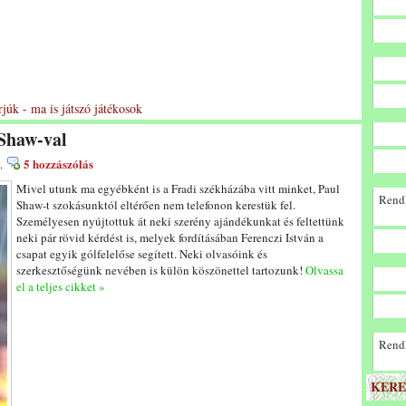
rjúk - ma is játszó játékosok
 Shaw-val
5 hozzászólás
.
Mivel utunk ma egyébként is a Fradi székházába vitt minket, Paul
Rendk
Shaw-t szokásunktól eltérően nem telefonon kerestük fel.
Személyesen nyújtottuk át neki szerény ajándékunkat és feltettünk
neki pár rövid kérdést is, melyek fordításában Ferenczi István a
csapat egyik gólfelelőse segített. Neki olvasóink és
szerkesztőségünk nevében is külön köszönettel tartozunk!
Olvassa
el a teljes cikket »
Rendk
KERE