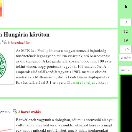
h
5
12
 a Hungária körúton
19
6 hozzászólás
.
26
Az MTK és a Fradi párharca a magyar nemzeti bajnokság
történetének legnagyobb múltra visszatekintő összecsapása,
« márc
az örökrangadó. A két gárda találkozása több, mint 100 évre
tekint vissza, hogy pontosak legyünk, 107 esztendőre. A
máj »
csapatok első találkozóját ugyanis 1903. március elsején
rendezték a Millenárison, ahol a Fradi Braun duplájával és
Kovács találatával 3-1-re nyert.
Olvassa el a teljes cikket »
2 hozzászólás
prilis 9.
Bár vétlenek vagyunk a dologban, sőt mi is szenvedő alanyai
voltunk, minden kedves olvasónktól elnézést kérünk a majd
egy napos műszaki problémáért, amely miatt honlapunkat