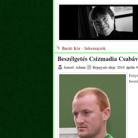
Baráti Kör - Információk
Beszélgetés Csizmadia Csabáv
Szerző: Admin
Bejegyzés ideje: 2010. április 9
Folyt
besz