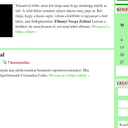
Valamivel több, mint két órája már, hogy másképp múlik az
KOS
idő. A zöld-fehér színeket súlyos fekete árny járja át. Két
órája, hogy a hazai sajtó, vélem a külföldi is ugyanazt a hírt
Elhunyt Varga Zoltán!
idézi, ami felfoghatatlan.
Leírom a
M
betűket, de nem hiszem el, ezt nem lehet elhinni.
Olvassa el a
teljes cikket »
6
13
al
20
7 hozzászólás
27
.
atjuk mai játékosainkat bemutató riportsorozatunkat. Mai
élgetőtársunk Csizmadia Csaba.
Olvassa el a teljes cikket »
LEGU
Rendk