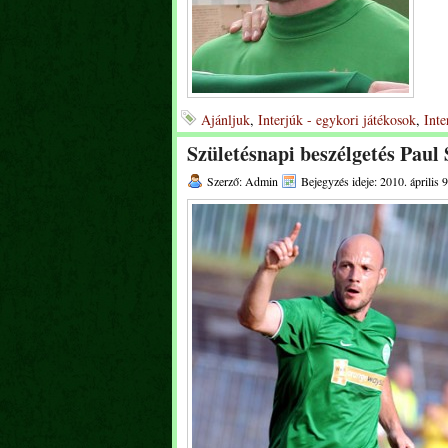
Ajánljuk
,
Interjúk - egykori játékosok
,
Inte
Születésnapi beszélgetés Paul
Szerző: Admin
Bejegyzés ideje: 2010. április 9