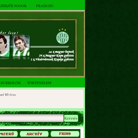
SZERZŐI JOGOK
FRADI.HU
SZURKOLÓK
TÖRTÉNELEM
 éves
0 éves