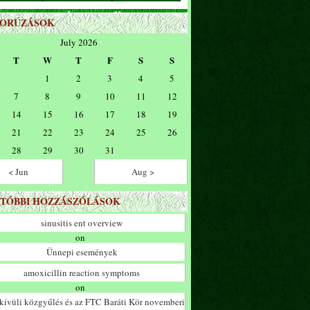
ZORÚZÁSOK
July 2026
T
W
T
F
S
S
1
2
3
4
5
7
8
9
10
11
12
14
15
16
17
18
19
21
22
23
24
25
26
28
29
30
31
< Jun
Aug >
TÓBBI HOZZÁSZÓLÁSOK
sinusitis ent overview
on
Ünnepi események
amoxicillin reaction symptoms
on
ívüli közgyűlés és az FTC Baráti Kör novemberi