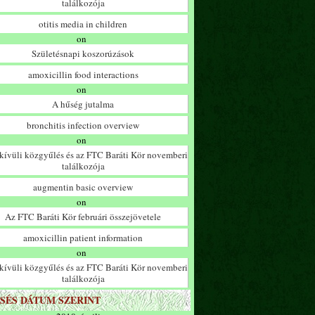
találkozója
otitis media in children
on
Születésnapi koszorúzások
amoxicillin food interactions
on
A hűség jutalma
bronchitis infection overview
on
ívüli közgyűlés és az FTC Baráti Kör novemberi
találkozója
augmentin basic overview
on
Az FTC Baráti Kör februári összejövetele
amoxicillin patient information
on
ívüli közgyűlés és az FTC Baráti Kör novemberi
találkozója
SÉS DÁTUM SZERINT