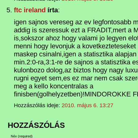
ftc ireland
írta
:
igen sajnos vereseg az ev legfontosabb m
addig is szeressuk ezt a FRADIT,mert a 
is,sokszor ahoz hogy valami jo legyen elot
menni hogy levonjuk a kovetkezteteseket e
maskep csinalni,igen a statisztika alapjan
min.2:0-ra,3:1-re de sajnos a statisztika
kulonbozo dolog,az biztos hogy nagy lux
rugni egyet sem,es ez mar nem csak szer
meg a kello koncentralas a
finisben(golhelyzetben)!MINDOROKK
Hozzászólás ideje:
2010. május 6. 13:27
HOZZÁSZÓLÁS
Név
(required)