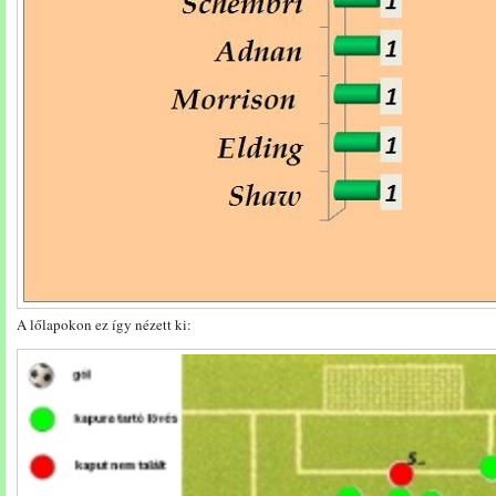
A lőlapokon ez így nézett ki: