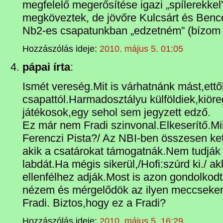
megfelelő megerősítése igazi „spílerekkel”
megköveztek, de jövőre Kulcsárt és Bencé
Nb2-es csapatunkban „edzetném” (bízom a
Hozzászólás ideje:
2010. május 5. 01:05
pápai írta
:
Ismét vereség.Mit is várhatnánk mást,ettő
csapattól.Harmadosztályu külföldiek,kiö
játékosok,egy sehol sem jegyzett edző.
Ez már nem Fradi szinvonal.Elkeserítő.Miko
Ferenczi Pista?/ Az NBI-ben összesen ket
akik a csatárokat támogatnák.Nem tudják 
labdát.Ha mégis sikerül,/Hofi:szúrd ki./ a
ellenfélhez adják.Most is azon gondolkod
nézem és mérgelődök az ilyen meccseken
Fradi. Biztos,hogy ez a Fradi?
Hozzászólás ideje:
2010. május 5. 16:29