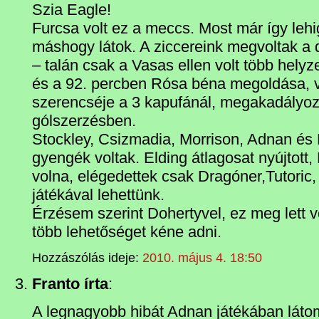
Szia Eagle!
Furcsa volt ez a meccs. Most már így leh
máshogy látok. A ziccereink megvoltak a
– talán csak a Vasas ellen volt több hely
és a 92. percben Rósa béna megoldása, 
szerencséje a 3 kapufánál, megakadályoz
gólszerzésben.
Stockley, Csizmadia, Morrison, Adnan és F
gyengék voltak. Elding átlagosat nyújtott,
volna, elégedettek csak Dragóner,Tutoric
játékával lehettünk.
Érzésem szerint Dohertyvel, ez meg lett
több lehetőséget kéne adni.
Hozzászólás ideje:
2010. május 4. 18:50
Franto írta
:
A legnagyobb hibát Adnan játékában láto