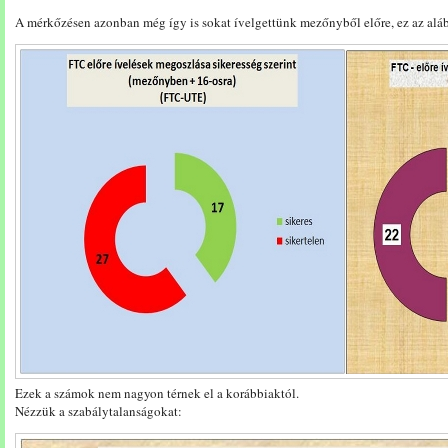
A mérkőzésen azonban még így is sokat ívelgettünk mezőnyből előre, ez az aláb
Ezek a számok nem nagyon térnek el a korábbiaktól.
Nézzük a szabálytalanságokat: