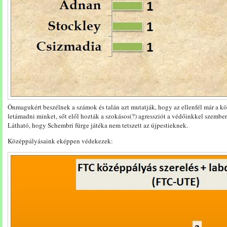
Önmagukért beszélnek a számok és talán azt mutatják, hogy az ellenfél már a 
letámadni minket, sőt elől hozták a szokásos(?) agressziót a védőinkkel szemben
Látható, hogy Schembri fürge játéka nem tetszett az újpestieknek.
Középpályásaink eképpen védekezek: