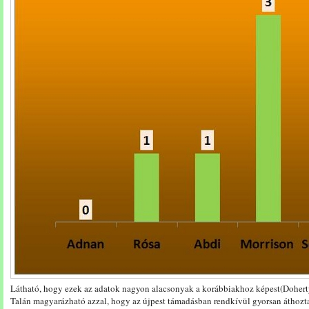
Látható, hogy ezek az adatok nagyon alacsonyak a korábbiakhoz képest(Doherty
Talán magyarázható azzal, hogy az újpest támadásban rendkívül gyorsan áthozta