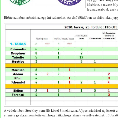
kísérlete, a tavasz fo
legmagasabbak ezek 
Előtte azonban nézzük az egyéni számokat. Az első félidőben az alábbiakat jeg
A védelemben Stockley nem állt közel Simekhez, az Újpest ráadásul rájátszott 
ellenére gyakran nem tette ezt, hogy látta, hogy Simek veszélyeztethet. Többsz