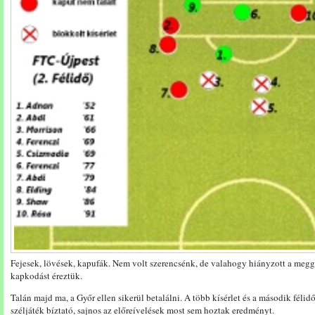
Fejesek, lövések, kapufák. Nem volt szerencsénk, de valahogy hiányzott a meg
kapkodást éreztük.
Talán majd ma, a Győr ellen sikerül betalálni. A több kísérlet és a második fé
széljáték bíztató, sajnos az előreívelések most sem hoztak eredményt.