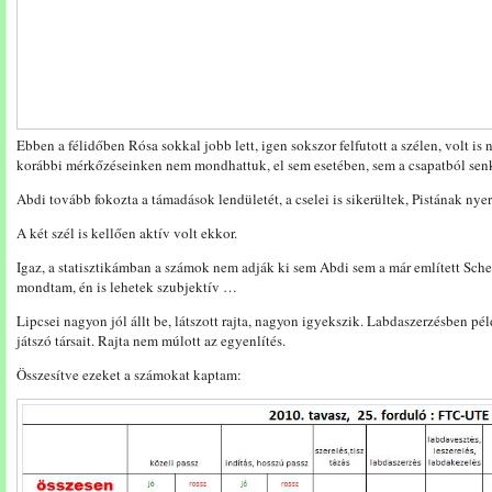
Ebben a félidőben Rósa sokkal jobb lett, igen sokszor felfutott a szélen, volt is
korábbi mérkőzéseinken nem mondhattuk, el sem esetében, sem a csapatból sen
Abdi tovább fokozta a támadások lendületét, a cselei is sikerültek, Pistának nyerő
A két szél is kellően aktív volt ekkor.
Igaz, a statisztikámban a számok nem adják ki sem Abdi sem a már említett Sche
mondtam, én is lehetek szubjektív …
Lipcsei nagyon jól állt be, látszott rajta, nagyon igyekszik. Labdaszerzésben péld
játszó társait. Rajta nem múlott az egyenlítés.
Összesítve ezeket a számokat kaptam: