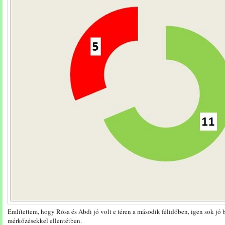
Említettem, hogy Rósa és Abdi jó volt e téren a második félidőben, igen sok jó b
mérkőzésekkel ellentétben.