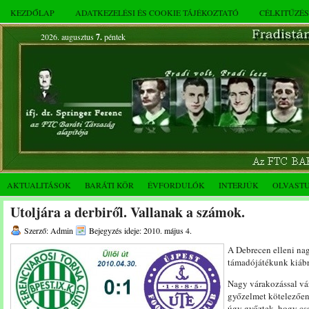
KEZDŐLAP
ADATKEZELÉSI ÉS COOKIE TÁJÉKOZTATÓ
CÉLKITŰZÉ
2026. augusztus
7.
péntek
AKTUALITÁSOK
BARÁTI KÖR
ÉVFORDULÓK
INTERJÚK
OLVAST
Utoljára a derbiről. Vallanak a számok.
Szerző: Admin
Bejegyzés ideje: 2010. május 4.
A Debrecen elleni na
támadójátékunk kiábr
Nagy várakozással vár
győzelmet kötelezően 
úgy győztek, hogy cs