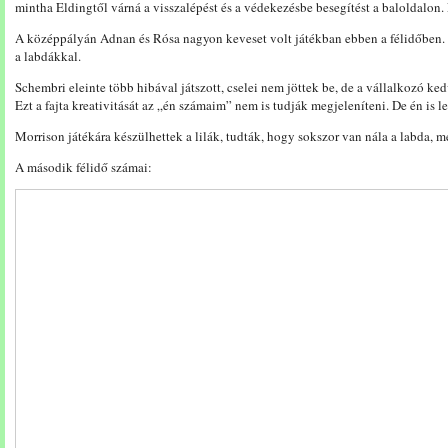
mintha Eldingtől várná a visszalépést és a védekezésbe besegítést a baloldalon. 
A középpályán Adnan és Rósa nagyon keveset volt játékban ebben a félidőben. E
a labdákkal.
Schembri eleinte több hibával játszott, cselei nem jöttek be, de a vállalkozó ked
Ezt a fajta kreativitását az „én számaim” nem is tudják megjeleníteni. De én is 
Morrison játékára készülhettek a lilák, tudták, hogy sokszor van nála a labda, m
A második félidő számai: