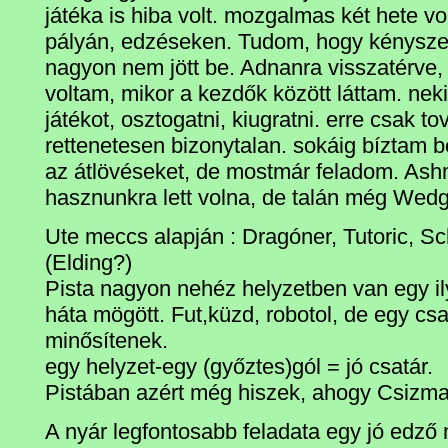
játéka is hiba volt. mozgalmas két hete vo
pályán, edzéseken. Tudom, hogy kényszerb
nagyon nem jött be. Adnanra visszatérve,
voltam, mikor a kezdők között láttam. neki
játékot, osztogatni, kiugratni. erre csak t
rettenetesen bizonytalan. sokáig bíztam b
az átlövéseket, de mostmár feladom. As
hasznunkra lett volna, de talán még Wed
Ute meccs alapján : Dragóner, Tutoric, Sc
(Elding?)
Pista nagyon nehéz helyzetben van egy i
háta mögött. Fut,küzd, robotol, de egy csa
minősítenek.
egy helyzet-egy (győztes)gól = jó csatár.
Pistában azért még hiszek, ahogy Csizm
A nyár legfontosabb feladata egy jó edző 