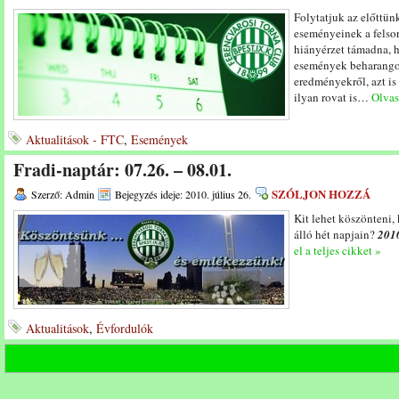
Folytatjuk az előttün
eseményeinek a felsor
hiányérzet támadna, h
események beharangoz
eredményekről, azt i
ilyan rovat is…
Olvass
Aktualitások - FTC
,
Események
Fradi-naptár: 07.26. – 08.01.
SZÓLJON HOZZÁ
Szerző: Admin
Bejegyzés ideje: 2010. július 26.
Kit lehet köszönteni,
álló hét napjain?
2010.
el a teljes cikket »
Aktualitások
,
Évfordulók