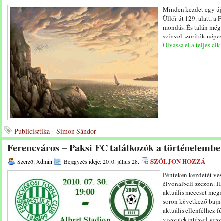
Minden kezdet egy új
Üllői út 129. alatt, a
mondás. És talán még
szívvel szorítók népe
Olvassa el a teljes cik
Publicisztika - Simon Sándor
Ferencváros – Paksi FC találkozók a történelembe
SZÓLJON HOZZÁ
Szerző: Admin
Bejegyzés ideje: 2010. július 28.
Pénteken kezdetét ves
élvonalbeli szezon. 
aktuális meccset mege
soron következő bajn
aktuális ellenfélhez 
visszatekintéssel ves