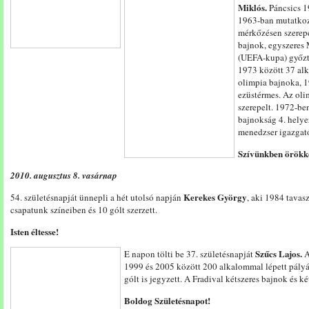
Miklós.
Páncsics 1
1963-ban mutatkozo
mérkőzésen szerep
bajnok, egyszeres
(UEFA-kupa) győzt
1973 között 37 al
olimpia bajnoka, 
ezüstérmes. Az ol
szerepelt. 1972-be
bajnokság 4. helye
menedzser igazgató
Szívünkben örökké
2010. augusztus 8. vasárnap
Kerekes György
54. születésnapját ünnepli a hét utolsó napján
, aki 1984 tavas
csapatunk színeiben és 10 gólt szerzett.
Isten éltesse!
Szűcs Lajos.
E napon tölti be 37. születésnapját
A
1999 és 2005 között 200 alkalommal lépett pályá
gólt is jegyzett. A Fradival kétszeres bajnok és k
Boldog Születésnapot!