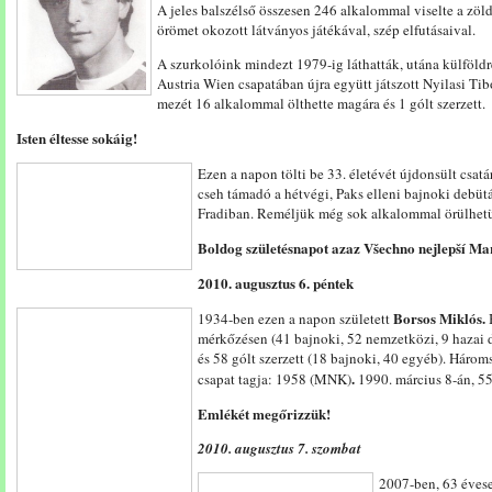
A jeles balszélső összesen 246 alkalommal viselte a zöld
örömet okozott látványos játékával, szép elfutásaival.
A szurkolóink mindezt 1979-ig láthatták, utána külföldr
Austria Wien csapatában újra együtt játszott Nyilasi Tib
mezét 16 alkalommal ölthette magára és 1 gólt szerzett.
Isten éltesse sokáig!
Ezen a napon tölti be 33. életévét újdonsült csat
cseh támadó a hétvégi, Paks elleni bajnoki debüt
Fradiban. Reméljük még sok alkalommal örülhet
Boldog születésnapot azaz Všechno nejlepší Ma
2010. augusztus 6. péntek
Borsos Miklós.
1934-ben ezen a napon született
B
mérkőzésen (41 bajnoki, 52 nemzetközi, 9 hazai d
és 58 gólt szerzett (18 bajnoki, 40 egyéb). Háro
.
csapat tagja: 1958 (MNK)
1990. március 8-án, 5
Emlékét megőrizzük!
2010. augusztus 7. szombat
2007-ben, 63 éves