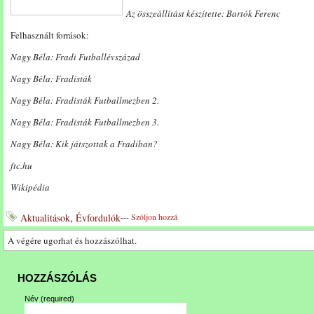
Az összeállítást készítette: Bartók Ferenc
Felhasznált források:
Nagy Béla: Fradi Futballévszázad
Nagy Béla: Fradisták
Nagy Béla: Fradisták Futballmezben 2.
Nagy Béla: Fradisták Futballmezben 3.
Nagy Béla: Kik játszottak a Fradiban?
ftc.hu
Wikipédia
Aktualitások
,
Évfordulók
---
Szóljon hozzá
A végére ugorhat és hozzászólhat.
HOZZÁSZÓLÁS
Név
(required)