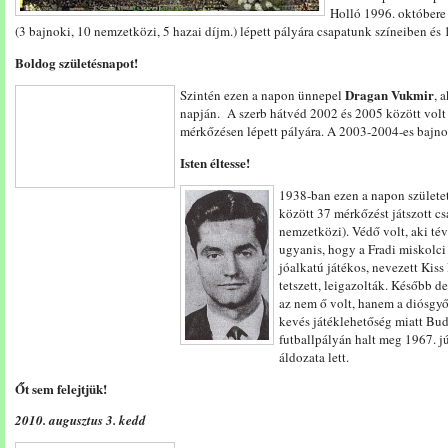
Holló 1996. októbere 
(3 bajnoki, 10 nemzetközi, 5 hazai díjm.) lépett pályára csapatunk színeiben és 1 
Boldog születésnapot!
Dragan Vukmir
Szintén ezen a napon ünnepel
, 
napján. A szerb hátvéd 2002 és 2005 között volt
mérkőzésen lépett pályára. A 2003-2004-es bajno
Isten éltesse!
1938-ban ezen a napon születe
között 37 mérkőzést játszott c
nemzetközi). Védő volt, aki tév
ugyanis, hogy a Fradi miskolci 
jóalkatú játékos, nevezett Kiss
tetszett, leigazolták. Később de
az nem ő volt, hanem a diósgy
kevés játéklehetőség miatt Bud
futballpályán halt meg 1967. j
áldozata lett.
Őt sem felejtjük!
2010. augusztus 3. kedd