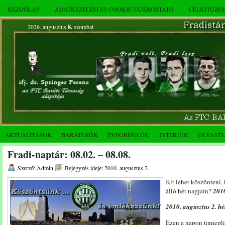
KEZDŐLAP
ADATKEZELÉSI ÉS COOKIE TÁJÉKOZTATÓ
CÉLKITŰZÉ
2026. augusztus
8.
szombat
AKTUALITÁSOK
BARÁTI KÖR
ÉVFORDULÓK
INTERJÚK
OLVAST
Fradi-naptár: 08.02. – 08.08.
Szerző: Admin
Bejegyzés ideje: 2010. augusztus 2.
Kit lehet köszönteni,
álló hét napjain?
2010
2010. augusztus 2. hé
Ezen a napon ünnepli