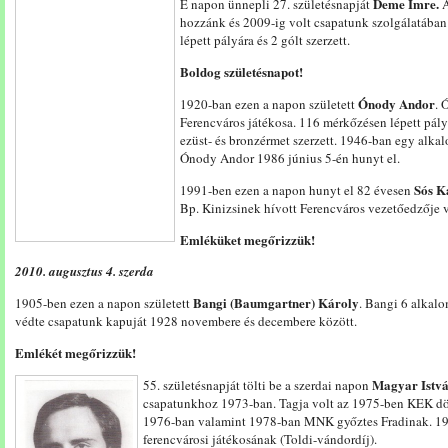
Deme Imre.
E napon ünnepli 27. születésnapját
A
hozzánk és 2009-ig volt csapatunk szolgálatában
lépett pályára és 2 gólt szerzett.
Boldog születésnapot!
Ónody Andor
1920-ban ezen a napon született
. 
Ferencváros játékosa. 116 mérkőzésen lépett pály
ezüst- és bronzérmet szerzett. 1946-ban egy alkal
Ónody Andor 1986 június 5-én hunyt el.
Sós K
1991-ben ezen a napon hunyt el 82 évesen
Bp. Kinizsinek hívott Ferencváros vezetőedzője v
Emléküket megőrizzük!
2010. augusztus 4. szerda
Bangi (Baumgartner) Károly
1905-ben ezen a napon született
. Bangi 6 alkal
védte csapatunk kapuját 1928 novembere és decembere között.
Emlékét megőrizzük!
Magyar Istvá
55. születésnapját tölti be a szerdai napon
csapatunkhoz 1973-ban. Tagja volt az 1975-ben KEK dö
1976-ban valamint 1978-ban MNK győztes Fradinak. 197
ferencvárosi játékosának (Toldi-vándordíj).