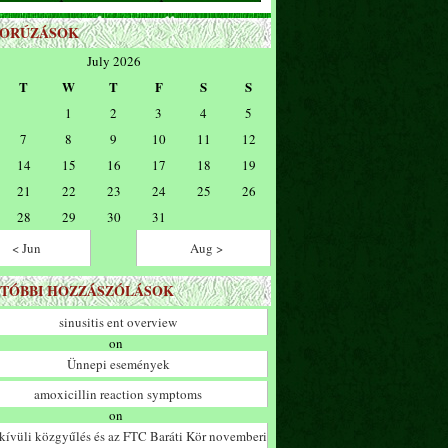
ZORÚZÁSOK
July 2026
T
W
T
F
S
S
1
2
3
4
5
7
8
9
10
11
12
14
15
16
17
18
19
21
22
23
24
25
26
28
29
30
31
< Jun
Aug >
TÓBBI HOZZÁSZÓLÁSOK
sinusitis ent overview
on
Ünnepi események
amoxicillin reaction symptoms
on
ívüli közgyűlés és az FTC Baráti Kör novemberi