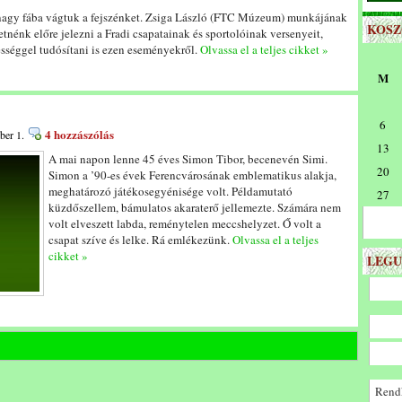
 nagy fába vágtuk a fejszénket. Zsiga László (FTC Múzeum) munkájának
KOS
nénk előre jelezni a Fradi csapatainak és sportolóinak versenyeit,
sséggel tudósítani is ezen eseményekről.
Olvassa el a teljes cikket »
M
6
4 hozzászólás
ber 1.
13
A mai napon lenne 45 éves Simon Tibor, becenevén Simi.
20
Simon a ’90-es évek Ferencvárosának emblematikus alakja,
meghatározó játékosegyénisége volt. Példamutató
27
küzdőszellem, bámulatos akaraterő jellemezte. Számára nem
volt elveszett labda, reménytelen meccshelyzet. Ő volt a
csapat szíve és lelke. Rá emlékezünk.
Olvassa el a teljes
cikket »
LEGU
Rendk