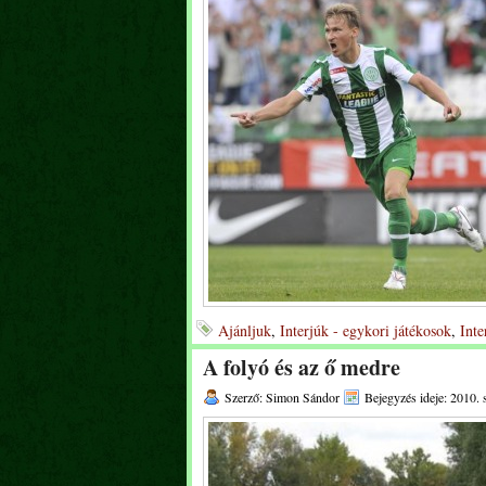
Ajánljuk
,
Interjúk - egykori játékosok
,
Inte
A folyó és az ő medre
Szerző: Simon Sándor
Bejegyzés ideje: 2010. 