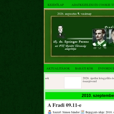
KEZDŐLAP
ADATKEZELÉSI ÉS COOKIE 
2026. augusztus
9.
vasárnap
AKTUALITÁSOK
BARÁTI KÖR
ÉVFORDU
Születésnapi koszorúzások
2026. áprilisi közgyűlés és
összejövetel
2025. decemberi évzáró
Születésnapi koszorúzások
2010. szeptembe
összejövetel
A Fradi 09.11-e
Albert Flórián sírjának
Az FTC Baráti Kör 2025. októbe
megkoszorúzása
összejövetel
Szerző: Simon Sándor
Bejegyzés ideje: 2010. 