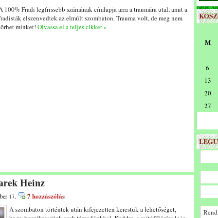
A 100% Fradi legfrissebb számának címlapja arra a traumára utal, amit a
KOS
fradisták elszenvedtek az elmúlt szombaton. Trauma volt, de meg nem
törhet minket!
Olvassa el a teljes cikket »
M
6
13
20
27
LEGU
arek Heinz
7 hozzászólás
ber 17.
A szombaton történtek után kifejezetten kerestük a lehetőséget,
Rendk