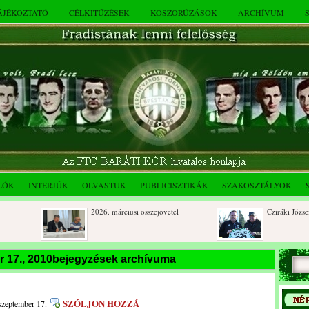
TÁJÉKOZTATÓ
CÉLKITŰZÉSEK
KOSZORÚZÁSOK
ARCHÍVUM
LÓK
INTERJÚK
OLVASTUK
PUBLICISZTIKÁK
SZAKOSZTÁLYOK
2026. márciusi összejövetel
Cziráki József 80 é
Rendkívüli közgyűlés és a 2025.
Dálnoki József 90 
r 17., 2010bejegyzések archívuma
novemberi összejövetel
ri
SZÓLJON HOZZÁ
szeptember 17.