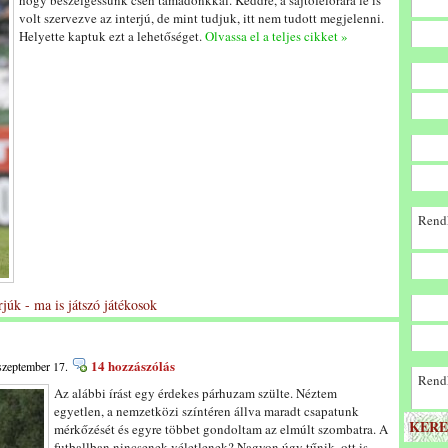
hogy beszélgessünk cseh támadónkkal. Keddre, a sajtófélórára le is
volt szervezve az interjú, de mint tudjuk, itt nem tudott megjelenni.
Helyette kaptuk ezt a lehetőséget.
Olvassa el a teljes cikket »
Rendk
rjúk - ma is játszó játékosok
14 hozzászólás
szeptember 17.
Rendk
Az alábbi írást egy érdekes párhuzam szülte. Néztem
egyetlen, a nemzetközi színtéren állva maradt csapatunk
KERE
mérkőzését és egyre többet gondoltam az elmúlt szombatra. A
futballban nincsenek véletlenek? Nagyon úgy tűnik, ott is