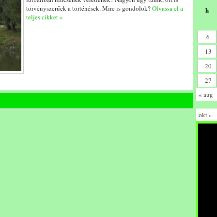
törvényszerűek a történések. Mire is gondolok?
Olvassa el a
h
teljes cikket »
6
13
20
27
« aug
okt »