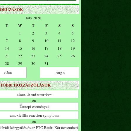
ZORÚZÁSOK
July 2026
T
W
T
F
S
S
1
2
3
4
5
7
8
9
10
11
12
14
15
16
17
18
19
21
22
23
24
25
26
28
29
30
31
< Jun
Aug >
TÓBBI HOZZÁSZÓLÁSOK
sinusitis ent overview
on
Ünnepi események
amoxicillin reaction symptoms
on
ívüli közgyűlés és az FTC Baráti Kör novemberi