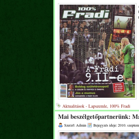
Aktualitások - Lapszemle, 100% Fradi
Mai beszélgetőpartnerünk: M
Szerző: Admin
Bejegyzés ideje: 2010. szeptem