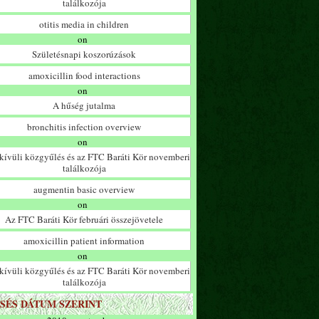
találkozója
otitis media in children
on
Születésnapi koszorúzások
amoxicillin food interactions
on
A hűség jutalma
bronchitis infection overview
on
ívüli közgyűlés és az FTC Baráti Kör novemberi
találkozója
augmentin basic overview
on
Az FTC Baráti Kör februári összejövetele
amoxicillin patient information
on
ívüli közgyűlés és az FTC Baráti Kör novemberi
találkozója
SÉS DÁTUM SZERINT