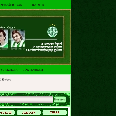
SZERZŐI JOGOK
FRADI.HU
SZURKOLÓK
TÖRTÉNELEM
ves
éves