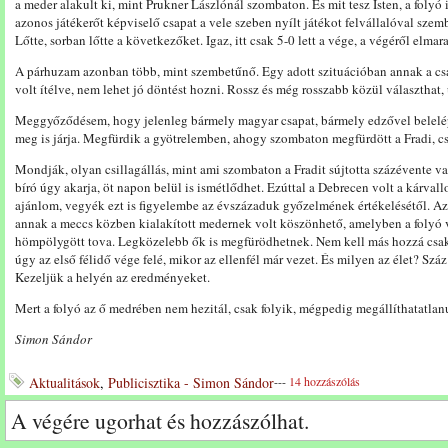
a meder alakult ki, mint Prukner Lászlónál szombaton. És mit tesz Isten, a folyó
azonos játékerőt képviselő csapat a vele szeben nyílt játékot felvállalóval szem
Lőtte, sorban lőtte a következőket. Igaz, itt csak 5-0 lett a vége, a végéről elma
A párhuzam azonban több, mint szembetűnő. Egy adott szituációban annak a csa
volt ítélve, nem lehet jó döntést hozni. Rossz és még rosszabb közül választhat,
Meggyőződésem, hogy jelenleg bármely magyar csapat, bármely edzővel belelé
meg is járja. Megfürdik a gyötrelemben, ahogy szombaton megfürdött a Fradi, cs
Mondják, olyan csillagállás, mint ami szombaton a Fradit sújtotta százévente va
bíró úgy akarja, öt napon belül is ismétlődhet. Ezúttal a Debrecen volt a kárvall
ajánlom, vegyék ezt is figyelembe az évszázaduk győzelmének értékelésétől. A
annak a meccs közben kialakított medernek volt köszönhető, amelyben a folyó v
hömpölygött tova. Legközelebb ők is megfürödhetnek. Nem kell más hozzá csak e
úgy az első félidő vége felé, mikor az ellenfél már vezet. És milyen az élet? Száz
Kezeljük a helyén az eredményeket.
Mert a folyó az ő medrében nem hezitál, csak folyik, mégpedig megállíthatatlan
Simon Sándor
Aktualitások
,
Publicisztika - Simon Sándor
---
14 hozzászólás
A végére ugorhat és hozzászólhat.