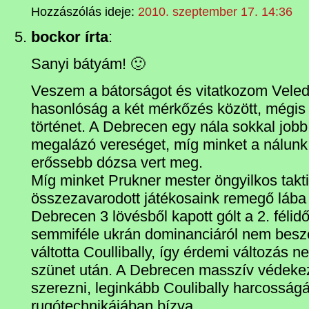
Hozzászólás ideje:
2010. szeptember 17. 14:36
bockor írta
:
Sanyi bátyám! 🙂
Veszem a bátorságot és vitatkozom Veled 
hasonlóság a két mérkőzés között, mégis 
történet. A Debrecen egy nála sokkal jobb
megalázó vereséget, míg minket a nálunk
erőssebb dózsa vert meg.
Míg minket Prukner mester öngyilkos takt
összezavarodott játékosaink remegő lába v
Debrecen 3 lövésből kapott gólt a 2. féli
semmiféle ukrán dominanciáról nem beszé
váltotta Coullibally, így érdemi változás n
szünet után. A Debrecen masszív védekez
szerezni, leginkább Coulibally harcosság
rugótechnikájában bízva.