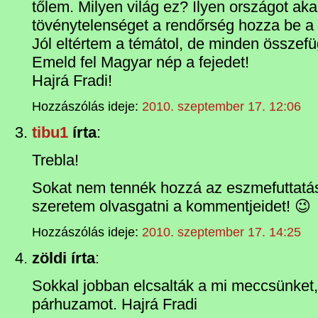
tőlem. Milyen világ ez? Ilyen országot a
tövénytelenséget a rendőrség hozza be a
Jól eltértem a témátol, de minden összef
Emeld fel Magyar nép a fejedet!
Hajrá Fradi!
Hozzászólás ideje:
2010. szeptember 17. 12:06
tibu1
írta
:
Trebla!
Sokat nem tennék hozzá az eszmefuttatás
szeretem olvasgatni a kommentjeidet! 😉
Hozzászólás ideje:
2010. szeptember 17. 14:25
zöldi írta
:
Sokkal jobban elcsalták a mi meccsünket, 
párhuzamot. Hajrá Fradi