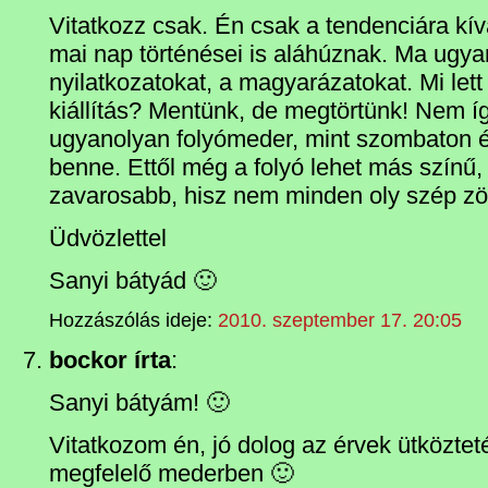
Vitatkozz csak. Én csak a tendenciára kí
mai nap történései is aláhúznak. Ma ugya
nyilatkozatokat, a magyarázatokat. Mi lett
kiállítás? Mentünk, de megtörtünk! Nem í
ugyanolyan folyómeder, mint szombaton és 
benne. Ettől még a folyó lehet más szín
zavarosabb, hisz nem minden oly szép z
Üdvözlettel
Sanyi bátyád 🙂
Hozzászólás ideje:
2010. szeptember 17. 20:05
bockor írta
:
Sanyi bátyám! 🙂
Vitatkozom én, jó dolog az érvek ütközte
megfelelő mederben 🙂