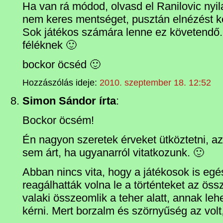
Ha van rá módod, olvasd el Ranilovic nyil
nem keres mentséget, pusztán elnézést ké
Sok játékos számára lenne ez követendő.
féléknek 🙂
bockor öcséd 🙂
Hozzászólás ideje:
2010. szeptember 18. 12:52
Simon Sándor írta
:
Bockor öcsém!
Én nagyon szeretek érveket ütköztetni, az
sem árt, ha ugyanarról vitatkozunk. 🙂
Abban nincs vita, hogy a játékosok is e
reagálhatták volna le a történteket az ös
valaki összeomlik a teher alatt, annak leh
kérni. Mert borzalm és szörnyűség az volt,