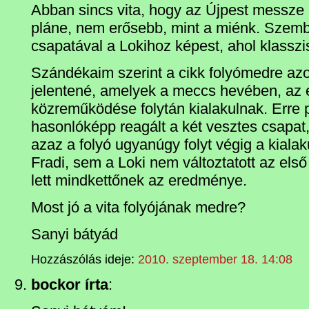
Abban sincs vita, hogy az Újpest messze
pláne, nem erősebb, mint a miénk. Szem
csapatával a Lokihoz képest, ahol klassz
Szándékaim szerint a cikk folyómedre az
jelentené, amelyek a meccs hevében, az el
közreműködése folytán kialakulnak. Erre 
hasonlóképp reagált a két vesztes csapat,
azaz a folyó ugyanúgy folyt végig a kial
Fradi, sem a Loki nem változtatott az első f
lett mindkettőnek az eredménye.
Most jó a vita folyójának medre?
Sanyi bátyád
Hozzászólás ideje:
2010. szeptember 18. 14:08
bockor írta
: