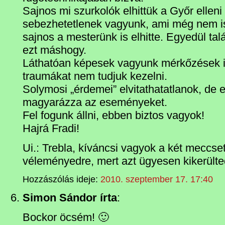
Sajnos mi szurkolók elhittük a Győr ellen
sebezhetetlenek vagyunk, ami még nem is 
sajnos a mesterünk is elhitte. Egyedül tal
ezt máshogy.
Láthatóan képesek vagyunk mérkőzések ir
traumákat nem tudjuk kezelni.
Solymosi „érdemei” elvitathatatlanok, de
magyarázza az eseményeket.
Fel fogunk állni, ebben biztos vagyok!
Hajrá Fradi!
Ui.: Trebla, kíváncsi vagyok a két meccset
véleményedre, mert azt ügyesen kikerülte
Hozzászólás ideje:
2010. szeptember 17. 17:40
Simon Sándor írta
:
Bockor öcsém! 🙂