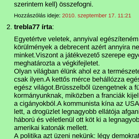
szerintem kell) összefogni.
Hozzászólás ideje:
2010. szeptember 17. 11:21
trebla77 írta
:
Egyetértve veletek, annyival egészíteném 
körülmények a debrecent azért annyira ne
minket.Viszont a játékvezető szerepe eg
meghatározta a végkifejletet.
Olyan világban élünk ahol ez a természet
csak ilyen.A kettős mérce behállózza egé
egész világot.Brüsszelből üzengetnek a f
kormányunknak, miközben a franciák kije
a cigányokból.A kommunista kína az USA
lett, a drogüzlet legnagyobb ellátója afgani
háború és véletlenül ott köt ki a legnagyob
amerikai katonák mellett.
A politika azt üzeni nekünk: légy demokr