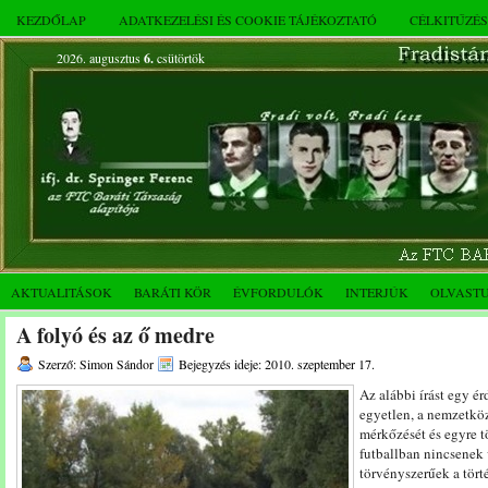
KEZDŐLAP
ADATKEZELÉSI ÉS COOKIE TÁJÉKOZTATÓ
CÉLKITŰZÉ
2026. augusztus
6.
csütörtök
AKTUALITÁSOK
BARÁTI KÖR
ÉVFORDULÓK
INTERJÚK
OLVAST
A folyó és az ő medre
Szerző: Simon Sándor
Bejegyzés ideje: 2010. szeptember 17.
Az alábbi írást egy é
egyetlen, a nemzetköz
mérkőzését és egyre 
futballban nincsenek 
törvényszerűek a tört