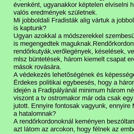
évenként, ugyanakkor képtelen elviselni 
valós eredmények születnek.
Mi jobboldali Fradisták alig vártuk a jobbo
is kaptunk?
Ugyan azokkal a módszerekkel szembesül
is megengedtek maguknak.Rendőrkordon
rendőrkutyák,verőlegények, késelések, v
mlsz büntetések, három kiemelt csapat er
mások rovására.
A védekezés lehetőségének és képessé
Érdekes politikai egybeesés, hogy a há
idején a Fradipályánál minimum három nég
viszont a tv ostromakor már oda csak egy
jutott. Ennyire fontosak vagyunk, ennyire
a hatalomnak?
A rendőrkordonoknál keményen beszóltam
azt látom az arcokon, hogy félnek az em