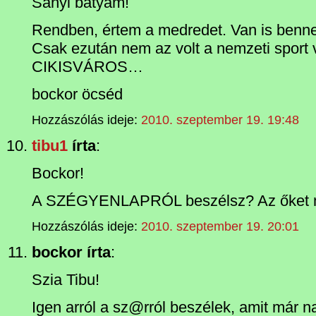
Sanyi bátyám!
Rendben, értem a medredet. Van is benne
Csak ezután nem az volt a nemzeti sport 
CIKISVÁROS…
bockor öcséd
Hozzászólás ideje:
2010. szeptember 19. 19:48
tibu1
írta
:
Bockor!
A SZÉGYENLAPRÓL beszélsz? Az őket 
Hozzászólás ideje:
2010. szeptember 19. 20:01
bockor írta
:
Szia Tibu!
Igen arról a sz@rról beszélek, amit már 