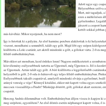
Adott ugye egy csapat
Helyesebben szólva a 
Mert, mit tagadjuk, 
ezen a mérkőzésen áll
győzelemhez. Legalább
játszott a csoport ha
kettőt sokkal jobban
más kávéház. Mikor nyerjenek, ha nem most?
Így is futottak ki a pályára. Az első harminc percben alakítottak is ki helyzeteke
viszont, mondhatni a semmiből, talált egy gólt. Majd lőtt egy szépen kidolgozotta
kiállította a Loki csatárát, azt akitől mindenki a gólt, a gólokat várta. 2-0-ra meg
félidő emberhátrányban.
Már ekkor azt mondtam, kezd érdekes lenni! Nagyon emlékeztetett a szombaton t
közvélemény esélyesebbnek tartotta az Újpestnél, még Újpesten is. Jól is kezde
az Újpestnek. Aztán talált egy gólt. A bíró kiállította a leggólerősebb csatárunka
helyzetből is gólt. 2-0 oda és hátravolt egy teljes félidő emberhátrányban. Pruk
Esélyesebbnek taksált csapatával, amelytől mindenki elvárja a győzelmet, beál
arányú vereség a vége? Könnyű kitalálni, ekkor mit kapott volna egyes szurkol
meccsen visszaállítja a Fradit? Másképp döntött, gólt, gólokat akart szerezni, e
csapatát.
Herczeg András dilemmában volt. Emberhátrányban álljon vissza és kapjon ki c
meg szépíteni, egyenlíteni? Az első döntés esetén népharagot kapott volna, ő is