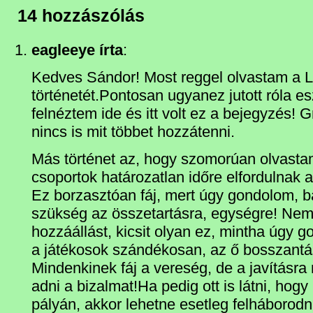
14 hozzászólás
eagleeye írta
:
Kedves Sándor! Most reggel olvastam a L
történetét.Pontosan ugyanez jutott róla 
felnéztem ide és itt volt ez a bejegyzés! 
nincs is mit többet hozzátenni.
Más történet az, hogy szomorúan olvasta
csoportok határozatlan időre elfordulnak a
Ez borzasztóan fáj, mert úgy gondolom, 
szükség az összetartásra, egységre! Nem i
hozzáállást, kicsit olyan ez, mintha úgy 
a játékosok szándékosan, az ő bosszantás
Mindenkinek fáj a vereség, de a javításra
adni a bizalmat!Ha pedig ott is látni, hogy 
pályán, akkor lehetne esetleg felháborodni,