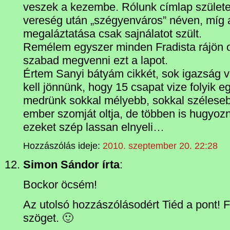
veszek a kezembe. Rólunk címlap születet
vereség után „szégyenváros” néven, míg
megaláztatása csak sajnálatot szült.
Remélem egyszer minden Fradista rájön 
szabad megvenni ezt a lapot.
Értem Sanyi bátyám cikkét, sok igazság v
kell jönnünk, hogy 15 csapat vize folyik 
medrünk sokkal mélyebb, sokkal széleseb
ember szomját oltja, de többen is hugyo
ezeket szép lassan elnyeli…
Hozzászólás ideje:
2010. szeptember 20. 22:28
Simon Sándor írta
:
Bockor öcsém!
Az utolsó hozzászólásodért Tiéd a pont! Fr
szöget. 🙂