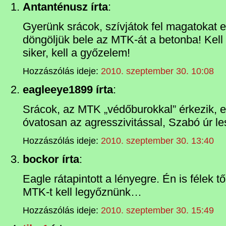
Antanténusz írta
:
Gyerünk srácok, szívjátok fel magatokat e
döngöljük bele az MTK-át a betonba! Kell 
siker, kell a győzelem!
Hozzászólás ideje:
2010. szeptember 30. 10:08
eagleeye1899 írta
:
Srácok, az MTK „védőburokkal” érkezik, ez
óvatosan az agresszivitással, Szabó úr les
Hozzászólás ideje:
2010. szeptember 30. 13:40
bockor írta
:
Eagle rátapintott a lényegre. Én is félek 
MTK-t kell legyőznünk…
Hozzászólás ideje:
2010. szeptember 30. 15:49