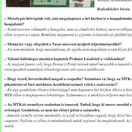
Rodenbücher István
– Mosolygós hétvégénk volt, ami megalapozza a hét közben is a hangulatunka
hangulatát?
– Természetesen vidámabb a hangulat, mint az elmúlt két hétben, mert továbbj
ellen is nyert a csapat. Remélem, megmarad ez a forma és hasonló jó játékkal fo
– Mennyire vagy elégedett a Vasas meccsen nyújtott teljesítményeddel?
– Azt nem mondom, hogy maximálisan, de igyekeztem megoldani a rám bízott felada
– Valami különleges utasítást kaptatok Prukner Lászlótól a védelemben?
– Az nagyon fontos volt, hogy Ferenczi Pistát tartsuk minél messzebb a kaputól és
istenigazából semmilyen lehetősége nem volt ezen a találkozón.
– Hogy érzed, beverekedted magad a csapatba? Számítasz rá, hogy az MTK 
pikantériával bíró mérkőzés, kezdőként számol veled a szakvezetés?
– Én úgy gondolom, éltem a lehetőséggel amit kaptam a hét közben illetve a hét
MTK ellen is megkapom a lehetőséget. Számomra ez a mérkőzés teljesen más lesz,
– Az MTK-át személyre szabottan is ismered. Tudod, hogy ki merre mozdul el 
erősségei. Gondolom, ez nem kis előnyt jelent a számodra.
– Ismerek személy szerint mindenkit, és azzal is tisztában vagyok, hogy Józsi’bá
csapatot. Nyilván ez előny és mindenkinek tudok segíteni, ha megkérdeznek. 
tudok.