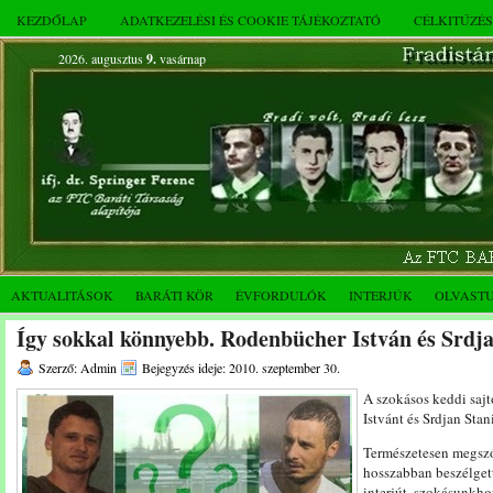
KEZDŐLAP
ADATKEZELÉSI ÉS COOKIE TÁJÉKOZTATÓ
CÉLKITŰZÉ
2026. augusztus
9.
vasárnap
AKTUALITÁSOK
BARÁTI KÖR
ÉVFORDULÓK
INTERJÚK
OLVAST
Így sokkal könnyebb. Rodenbücher István és Srdja
Szerző: Admin
Bejegyzés ideje: 2010. szeptember 30.
A szokásos keddi sajt
Istvánt és Srdjan Stan
Természetesen megszól
hosszabban beszélgett
interjút, szokásunkho