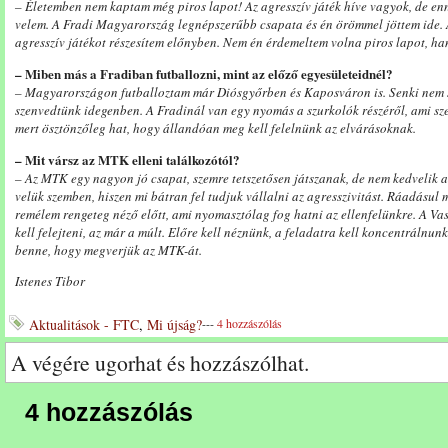
– Életemben nem kaptam még piros lapot! Az agresszív játék híve vagyok, de enn
velem. A Fradi Magyarország legnépszerűbb csapata és én örömmel jöttem ide. 
agresszív játékot részesítem előnyben. Nem én érdemeltem volna piros lapot, ha
– Miben más a Fradiban futballozni, mint az előző egyesületeidnél?
– Magyarországon futballoztam már Diósgyőrben és Kaposváron is. Senki nem sz
szenvedtünk idegenben. A Fradinál van egy nyomás a szurkolók részéről, ami szer
mert ösztönzőleg hat, hogy állandóan meg kell felelnünk az elvárásoknak.
– Mit vársz az MTK elleni találkozótól?
– Az MTK egy nagyon jó csapat, szemre tetszetősen játszanak, de nem kedvelik a
velük szemben, hiszen mi bátran fel tudjuk vállalni az agresszivitást. Ráadásul
remélem rengeteg néző előtt, ami nyomasztólag fog hatni az ellenfelünkre. A Va
kell felejteni, az már a múlt. Előre kell néznünk, a feladatra kell koncentrálnunk
benne, hogy megverjük az MTK-át.
Istenes Tibor
Aktualitások - FTC
,
Mi újság?
---
4 hozzászólás
A végére ugorhat és hozzászólhat.
4 hozzászólás