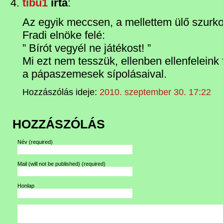
tibu1
írta
:
Az egyik meccsen, a mellettem ülő szurko
Fradi elnöke felé:
” Bírót vegyél ne játékost! ”
Mi ezt nem tesszük, ellenben ellenfeleink 
a pápaszemesek sípolásaival.
Hozzászólás ideje:
2010. szeptember 30. 17:22
HOZZÁSZÓLÁS
Név
(required)
Mail (will not be published)
(required)
Honlap