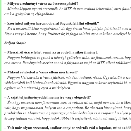
– Milyen eredményt vársz az összecsapástól?
– Mindenképpen nyerni szeretnék. Az MTK-át nem szabad lebecsülni, mert fiatal
csak a győzelem az elfogadható.
– Szerinted milyen harcmodorral fogunk felállni ellenük?
– Ezt a mestertől kéne megkérdezni, de úgy érzem hazai pályán feltétlenül a mi a
Biztos vagyok benne, hogy Prukner úr, ki fogja találni azt a taktikát, amellyel l
Srdjan Stanic
– Messziről észre lehet venni az arcodról a sikerélményt.
– Nagyon boldogok vagyunk a hétvégi győzelem után, de fontosnak tartom, hogy
ez a meccs. Reményeink szerint ennek a folytatása majd az MTK elleni találkozó 
– Miként értékeled a Vasas elleni mérkőzést?
– Nagyon kielemeztük a Vasas játékát, mindent tudtunk róluk. Úgy döntött a sz
védekezésből kell kitámadnunk ellenük. Egymást nagyon sokszor segítettük ki, 
egyben volt a társaság ezen a mérkőzésen.
– A saját teljesítményeddel mennyire vagy elégedett?
– Én négy meccsen nem játszottam, mert el voltam tiltva, majd nem tett be a Me
volt, hogy megmutassam, helyem van a csapatban. Be akartam bizonyítani, hog
produkálni is. Alapvetően az agresszív játékot kedvelem és a csapattól is ilyen j
és meg tudtam mutatni, hogy tudok többet is teljesíteni, mint amit eddig láttak t
– Volt már olyan szezonod, amikor ennyire szórták rád a lapokat, mint az id