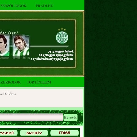
SZERZŐI JOGOK
FRADI.HU
SZURKOLÓK
TÖRTÉNELEM
0 éves
90 éves