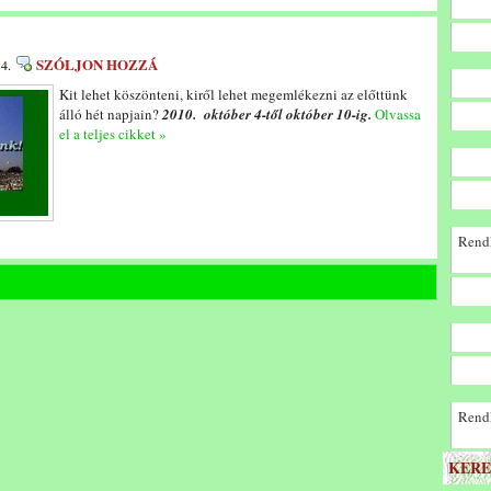
SZÓLJON HOZZÁ
 4.
Kit lehet köszönteni, kiről lehet megemlékezni az előttünk
álló hét napjain?
2010. október 4-től október 10-ig.
Olvassa
el a teljes cikket »
Rendk
Rendk
KERE