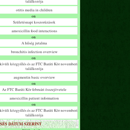
találkozója
otitis media in children
on
Születésnapi koszorúzások
amoxicillin food interactions
on
A hűség jutalma
bronchitis infection overview
on
ívüli közgyűlés és az FTC Baráti Kör novemberi
találkozója
augmentin basic overview
on
Az FTC Baráti Kör februári összejövetele
amoxicillin patient information
on
ívüli közgyűlés és az FTC Baráti Kör novemberi
találkozója
SÉS DÁTUM SZERINT