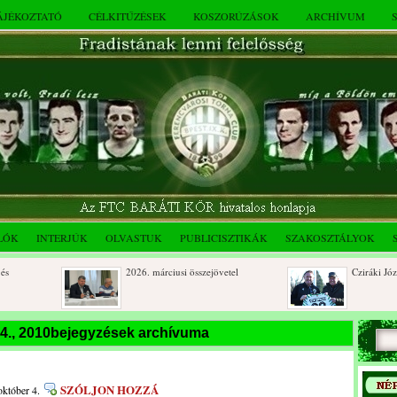
TÁJÉKOZTATÓ
CÉLKITŰZÉSEK
KOSZORÚZÁSOK
ARCHÍVUM
LÓK
INTERJÚK
OLVASTUK
PUBLICISZTIKÁK
SZAKOSZTÁLYOK
2026. márciusi összejövetel
Cziráki József 8
Rendkívüli közgyűlés és a 2025.
Dálnoki József 
 4., 2010bejegyzések archívuma
novemberi összejövetel
óberi
SZÓLJON HOZZÁ
október 4.