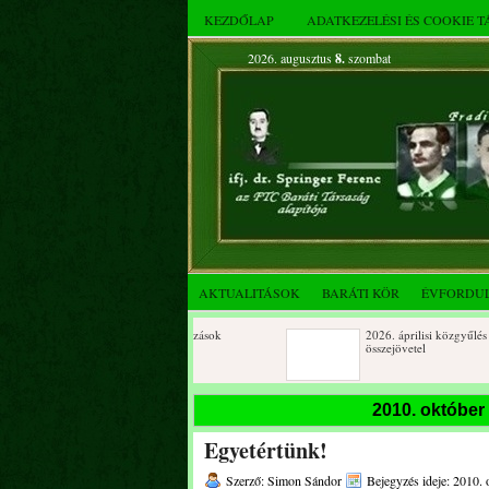
KEZDŐLAP
ADATKEZELÉSI ÉS COOKIE 
2026. augusztus
8.
szombat
AKTUALITÁSOK
BARÁTI KÖR
ÉVFORDU
Születésnapi koszorúzások
2026. áprilisi közgyűlés és
összejövetel
2025. decemberi évzáró
Születésnapi koszorúzások
2010. október
összejövetel
Egyetértünk!
Albert Flórián sírjának
Az FTC Baráti Kör 2025. okt
megkoszorúzása
összejövetel
Szerző: Simon Sándor
Bejegyzés ideje: 2010. 