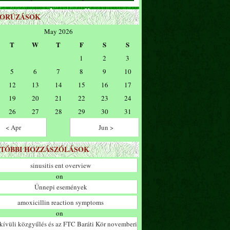
ZORÚZÁSOK
May 2026
T
W
T
F
S
S
1
2
3
5
6
7
8
9
10
12
13
14
15
16
17
19
20
21
22
23
24
26
27
28
29
30
31
< Apr
Jun >
TÓBBI HOZZÁSZÓLÁSOK
sinusitis ent overview
on
Ünnepi események
amoxicillin reaction symptoms
on
ívüli közgyűlés és az FTC Baráti Kör novemberi