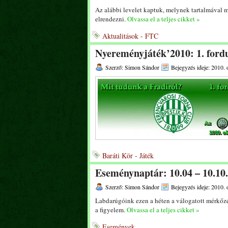
Az alábbi levelet kaptuk, melynek tartalmával m
elrendezni.
Olvassa el a teljes cikket »
Aktualitások - FTC
Nyereményjáték’2010: 1. ford
Szerző: Simon Sándor
Bejegyzés ideje: 2010. 
Baráti Kör - Játék
Eseménynaptár: 10.04 – 10.10.
Szerző: Simon Sándor
Bejegyzés ideje: 2010. 
Labdarúgóink ezen a héten a válogatott mérkőzés
a figyelem.
Olvassa el a teljes cikket »
Események