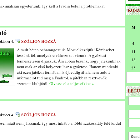
aximálisan egyetértünk. Így kell a Fradin belül a problémákat
KOS
M
uló
SZÓLJON HOZZÁ
október 4.
4
A múlt héten beharangoztuk. Most elkezdjük! Kérdéseket
11
teszünk fel, amelyekre válaszokat várunk. A győztest
18
természetesen díjazzuk. Ám abban bízunk, hogy játékunknak
nem csak az első helyezett lesz a győztese. Hanem mindenki,
25
aki ezen játékos formában is új, eddig általa nem tudott
információt tud meg a Fradiról, a játékban résztvevők
szeretett klubjáról.
Olvassa el a teljes cikket »
LEGU
SZÓLJON HOZZÁ
október 4.
ei miatt nem játszanak, így most inkább a többi szakosztály felé fordul
Rendk