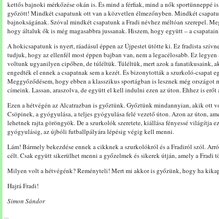
kettős bajnoki mérkőzése okán is. És mind a férfiak, mind a nők sportünneppé i
győzött! Mindkét csapatunk ott van a közvetlen élmezőnyben. Mindkét csapatu
bajnokságának. Szóval mindkét csapatunk a Fradi névhez méltóan szerepel. Me
hogy általuk ők is még magasabbra jussanak. Hiszem, hogy együtt – a csapataink 
A hokicsapatunk is nyert, ráadásul éppen az Újpestet ütötte ki. Ez fradista szívne
tudjuk, hogy az ellenfél most éppen bajban van, nem a legacélosabb. Ez legyen
voltunk ugyanilyen cipőben, de túléltük. Túléltük, mert azok a fanatikusaink, 
engedték el ennek a csapatnak sem a kezét. És bizonytották a szurkoló-csapat eg
Meggyőződésem, hogy ebben a klasszikus sportágban is lesznek még országot 
címeink. Lassan, araszolva, de együtt el kell indulni ezen az úton. Ehhez is erőt 
Ezen a hétvégén az Alcatrazban is győztünk. Győztünk mindannyian, akik ott vol
Csöpinek, a gyógyulása, a teljes gyógyulása felé vezető úton. Azon az úton, a
lehetnek rajta göröngyök. De a szurkolók szeretete, kiállása fényessé világítja e
gyógyulásig, az újbóli futballpályára lépésig végig kell menni.
Lám! Bármely bekezdése ennek a cikknek a szurkolókról és a Fradiról szól. Arról
célt. Csak együtt sikerülhet menni a győzelmek és sikerek útján, amely a Fradi tö
Milyen volt a hétvégénk? Reményteli! Mert mi akkor is győzünk, hogy ha kika
Hajrá Fradi!
Simon Sándor