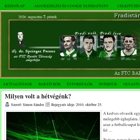
KEZDŐLAP
ADATKEZELÉSI ÉS COOKIE TÁJÉKOZTATÓ
CÉLKITŰZÉ
2026. augusztus
7.
péntek
AKTUALITÁSOK
BARÁTI KÖR
ÉVFORDULÓK
INTERJÚK
OLVAST
Milyen volt a hétvégénk?
Szerző: Simon Sándor
Bejegyzés ideje: 2010. október 25.
A kedves olvasók egy
melegebb éghajlatra. 
azaz a futballcsapat k
fel …
Tudom, persze hogy t