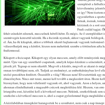
szereplését a futball
közvélemény jelentős 
ez így? Nem tisztem 
egyesületben a sporto
futnak, úsznak, torná
kéziznek és a sort sze
Fradi család tagjai. Ők
fehér színekért edzenek, meccselnek hétről-hétre. És mégis. Az ő szereplésüket is
szemüvegén keresztül nézzük. Ha a focisták nyernek, akkor vagyunk boldogok, 
el. Ám, ha ők kikaptak, akkor a többiek sikerét hajlamosak vagyunk tudomásul
válaszolhatjuk meg a kérdést, hiszen nem mehetünk szembe a történelem adta 
fradizmussal.
Kikapott a focicsapat. Kikapott egy olyan meccsen, amely előtt reményeink megi
miért. Újra van egy szerethető csapatunk, amelyik képes küzdeni a színeinkért,
játszik jól. Tegnap ez nem sikerült. Megvolt a küzdés, megvolt az akarat és mégi
onnan továbblépni nem, sőt. Tudjuk az eredményt, az emberhátrányban levő elle
utolsó percekben fordított. Összedőlt a világ? Messze nem! Elvesztettünk egy m
élmezőnyben. Nincs mit tenni, menni kell tovább a megkezdett úton. Hozni kell
bizonyítani, hogy nem véletlenül vagyunk ott, ahol vagyunk. Azon a helyen, am
ahonnan elindulhatunk a magasabb csúcsok meghódítása felé. Hiszem, van erre
letargiába esni, készülni kell a következő meccsre. Nekünk, szurkolóknak sem sz
szurkolni a következő meccsen is, ahol a csapat győzelemmel fogja meghálálni e
A kézilabdában ünnepként harangoztuk be a szombatot, nem csak a nap ünnepi vol