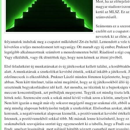
Mert, ha az előrejelzé
magyar stadionviszon
kerül az MLSZ. Ez az 
számvetésről.
Számomra ez a szezon 
ezelőtt ezt a csapato
neveztek ki az élére,
folyamatok indultak meg a csapatot működtető Zrt-én belül. Lemondott a vele tá
követően a teljes menedzsment tett ugyanígy. Ott maradt egy új ember, Prukner L
legrégibb alkalmazottnak számított a menedzsmenten belül. Ráadásul a régi csapa
Vagy elküldték, vagy ők döntöttek úgy, hogy nem kérnek az itteni jövőből.
Első feladatként új munkatársakat és új játékosokat kellett találni, a korábbiak
alatt. A munkatársak a szurkolókat kevésbé érintik, sokkal inkább a játékosok. J
edzőmecscek is elkezdődtek. Prukner László minden fórumon kijelentette, hogy
abban. Nem kért türelmet, talán némi megértést, hogy az új játékosokból álló új
szisztémák begyakorlásához idő kell. Azt mondta, ne tűzzünk ki a bajnokságra
meccsre koncentráljunk, azt próbáljuk megnyerni. Tegyük ezt mindig tiszta lel
hittek neki. Szerencsére ezek a sokak mind kívül voltak azon a körön, amelyen b
Nem hitt igazán a magát már oly sokszor megégető magyar szakmai elit, ebből 
még mindig alaposan befolyásolni tudják a szurkolókat. Elsősorban azokat, akik
keresnek, a negatívumokat alaposan kiemelik, a pozitívumokat kevésbé értékelik. 
Istennek, a pozitívumokból sokkal több. Mi másnak lenne köszönhető, hogy ez 
szakmabeliek szavajárása szerint úgy egyenesedett ki a tabella, hogy a Fradi csa
Fradi, amelyet lesajnáltak, mert nálánál hátrébb végzett csapatból mert igazolni 