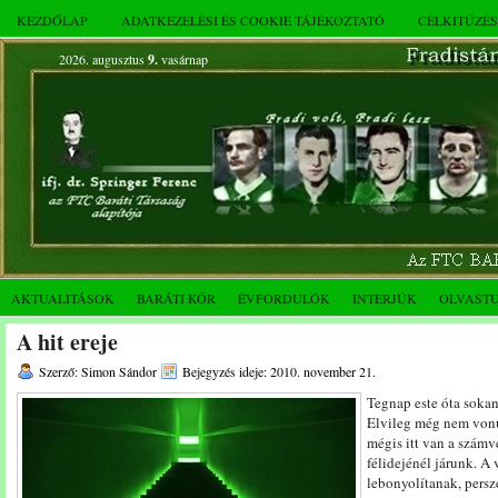
KEZDŐLAP
ADATKEZELÉSI ÉS COOKIE TÁJÉKOZTATÓ
CÉLKITŰZÉ
2026. augusztus
9.
vasárnap
AKTUALITÁSOK
BARÁTI KÖR
ÉVFORDULÓK
INTERJÚK
OLVAST
A hit ereje
Szerző: Simon Sándor
Bejegyzés ideje: 2010. november 21.
Tegnap este óta sokan
Elvileg még nem vonul
mégis itt van a számv
félidejénél járunk. A 
lebonyolítanak, persze