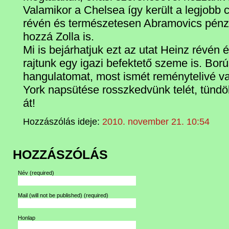
Valamikor a Chelsea így került a legjobb 
révén és természetesen Abramovics pénzén,
hozzá Zolla is.
Mi is bejárhatjuk ezt az utat Heinz révén
rajtunk egy igazi befektető szeme is. Ború
hangulatomat, most ismét reménytelivé va
York napsütése rosszkedvünk telét, tündök
át!
Hozzászólás ideje:
2010. november 21. 10:54
HOZZÁSZÓLÁS
Név
(required)
Mail (will not be published)
(required)
Honlap