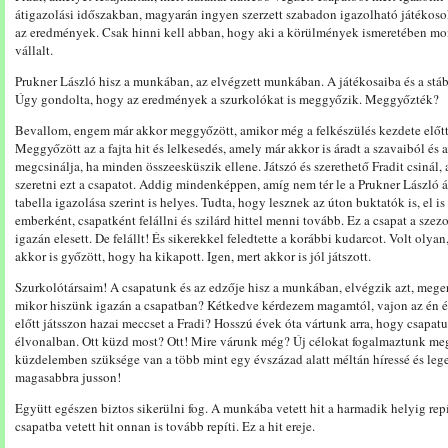
átigazolási időszakban, magyarán ingyen szerzett szabadon igazolható játékosoka
az eredmények. Csak hinni kell abban, hogy aki a körülmények ismeretében mondo
vállalt.
Prukner László hisz a munkában, az elvégzett munkában. A játékosaiba és a stáb ta
Úgy gondolta, hogy az eredmények a szurkolókat is meggyőzik. Meggyőzték?
Bevallom, engem már akkor meggyőzött, amikor még a felkészülés kezdete előtt
Meggyőzött az a fajta hit és lelkesedés, amely már akkor is áradt a szavaiból és 
megcsinálja, ha minden összeesküszik ellene. Játszó és szerethető Fradit csinál
szeretni ezt a csapatot. Addig mindenképpen, amíg nem tér le a Prukner László ál
tabella igazolása szerint is helyes. Tudta, hogy lesznek az úton buktatók is, el is
emberként, csapatként felállni és szilárd hittel menni tovább. Ez a csapat a sze
igazán elesett. De felállt! És sikerekkel feledtette a korábbi kudarcot. Volt olya
akkor is győzött, hogy ha kikapott. Igen, mert akkor is jól játszott.
Szurkolótársaim! A csapatunk és az edzője hisz a munkában, elvégzik azt, mege
mikor hiszünk igazán a csapatban? Kétkedve kérdezem magamtól, vajon az én é
előtt játsszon hazai meccset a Fradi? Hosszú évek óta vártunk arra, hogy csapat
élvonalban. Ott küzd most? Ott! Mire várunk még? Új célokat fogalmaztunk meg? 
küzdelemben szüksége van a több mint egy évszázad alatt méltán híressé és lege
magasabbra jusson!
Együtt egészen biztos sikerülni fog. A munkába vetett hit a harmadik helyig repí
csapatba vetett hit onnan is tovább repíti. Ez a hit ereje.