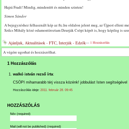
Hajrá Fradi! Mindig, mindenütt és minden szinten!
Simon Sándor
A bejegyzéshez felhasznált kép az ftc.hu oldalon jelent meg, az Újpest elleni m
Szűcs Mihály közé odamontíroztam Dzurják Csöpi képét is, hogy képileg is szer
Ajánljuk
,
Aktualitások - FTC
,
Interjúk - Edzők
---
1 Hozzászólás
A végére ugorhat és hozzászólhat.
1 Hozzászólás
walkó istván rezső írta
:
CSÖPI mihamarabb térj vissza közénk! jobbulást Isten segítségével
Hozzászólás ideje:
2011. február 28. 09:45
HOZZÁSZÓLÁS
Név
(required)
Mail (will not be published)
(required)