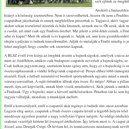
szót ejtünk az öregfiúk
Azokról a fantasztiku
hiányt a közönség szeretetében. Nem is szenvedhettek, hiszen ők nem a Fradihoz
csapatában játszhattak és ennek megfelelően játszottak is. Tagjaivá, aktív tagja
akikre sokan tisztelettel nézetek és hála Istennek, néznek ma is. Ők azok, akik 
a csodát, azt amit csak egy Fradista érezhet. Mit jelent a zöld-fehér színek, a Fra
adni és kapni? Mert ők adnak is és kapnak is. Adják azt, ami kora gyerekkorukt
idején a pályára is tudnak transzformálni. Adják és mutatják a Fradit mindig is 
lehet meglepő, hogy cserébe sok szeretetet kapnak.
A BLSZ évről évre kiírja az öregfiúk részére a bajnokságokat, amelyek csúcsa a
mint az ősidőkben, amikor csak budapesti csapatok neveztek a bajnokságba, az ő
Csak halkan jegyzem meg, szerintem lenne igény arra, hogy ez a bajnokság is or
összecsaphassanak a vidéki fellegvárak csapataival. Persze ehhez több támogat
részéről. Ezek a futball szeretetével beoltott sportemberek ugyanis mind a munk
versenysorozatban. A saját örömükre állnak újra össze. És mégis! Abban a pillan
mezét, újra azt képviselik, annak hírét viszik mindenhová. Akik járunk a mérkőzé
a Fradinak. Úgy a bajnoki, mint a hírverő mérkőzéseiken. Pénzben tán ki sem f
ingyen vállalják, mondom, a munkájuk mellett.
Erről a korosztályról, erről a csapatról akár regényt is tudnék írni, most azonba
Legyen elég annyi, csapatuk a Fradi összes csapata közül a legjobb helyen tele
mindössze egyetlen ponttal a nagy vetélytárs Újpest mögött. Az eddigi értékelé
szakmai vezetőjét kértem fel összegző értékelésre. Így tettem most is. A csapat 
József, azaz Dzurják Csöpi. Őt hívtam fel, és természetesen mindannyiunk nevébe