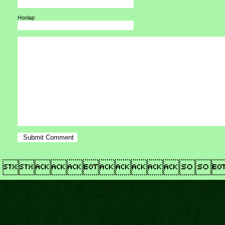
Honlap
