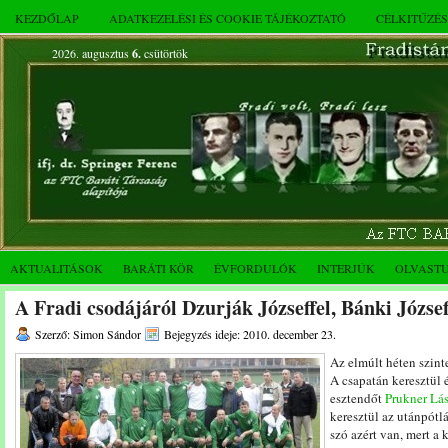
KEZDŐLAP
ADATKEZELÉSI ÉS COOKIE TÁJÉKOZTATÓ
CÉLKITŰZÉ
2026. augusztus
6.
csütörtök
AKTUALITÁSOK
BARÁTI KÖR
ÉVFORDULÓK
INTERJÚK
OLVAST
A Fradi csodájáról Dzurják Józseffel, Bánki Józse
Szerző: Simon Sándor
Bejegyzés ideje: 2010. december 23.
Az elmúlt héten szinte
A csapatán keresztül 
esztendőt
Prukner Lá
keresztül az utánpótl
szó azért van, mert a 