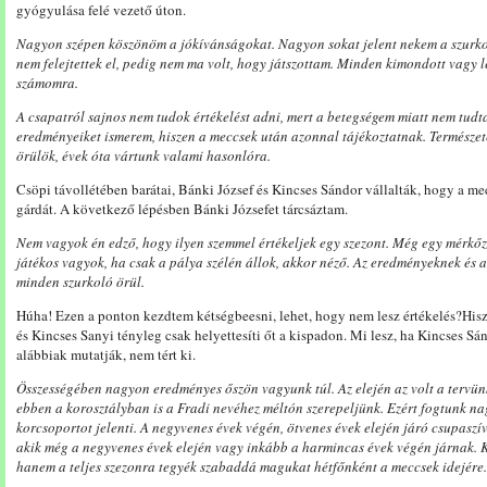
gyógyulása felé vezető úton.
Nagyon szépen köszönöm a jókívánságokat. Nagyon sokat jelent nekem a szurkoló
nem felejtettek el, pedig nem ma volt, hogy játszottam. Minden kimondott vagy le
számomra.
A csapatról sajnos nem tudok értékelést adni, mert a betegségem miatt nem tudta
eredményeiket ismerem, hiszen a meccsek után azonnal tájékoztatnak. Termész
örülök, évek óta vártunk valami hasonlóra.
Csöpi távollétében barátai, Bánki József és Kincses Sándor vállalták, hogy a me
gárdát. A következő lépésben Bánki Józsefet tárcsáztam.
Nem vagyok én edző, hogy ilyen szemmel értékeljek egy szezont. Még egy mérkőz
játékos vagyok, ha csak a pálya szélén állok, akkor néző. Az eredményeknek és 
minden szurkoló örül.
Húha! Ezen a ponton kezdtem kétségbeesni, lehet, hogy nem lesz értékelés?Hi
és Kincses Sanyi tényleg csak helyettesíti őt a kispadon. Mi lesz, ha Kincses Sán
alábbiak mutatják, nem tért ki.
Összességében nagyon eredményes őszön vagyunk túl. Az elején az volt a tervün
ebben a korosztályban is a Fradi nevéhez méltón szerepeljünk. Ezért fogtunk nag
korcsoportot jelenti. A negyvenes évek végén, ötvenes évek elején járó csupaszí
akik még a negyvenes évek elején vagy inkább a harmincas évek végén járnak. K
hanem a teljes szezonra tegyék szabaddá magukat hétfőnként a meccsek idejére.