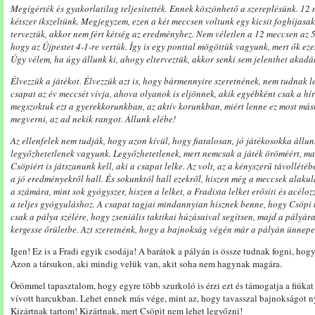
Megígérték és gyakorlatilag teljesítették. Ennek köszönhető a szereplésünk. 12 
kétszer ikszeltünk. Megjegyzem, ezen a két meccsen voltunk egy kicsit foghíjasa
terveztük, akkor nem fért kétség az eredményhez. Nem véletlen a 12 meccsen az 
hogy az Újpestet 4-1-re vertük. Így is egy ponttal mögöttük vagyunk, mert ők e
Úgy vélem, ha úgy állunk ki, ahogy elterveztük, akkor senki sem jelenthet akadál
Élvezzük a játékot. Élvezzük azt is, hogy bármennyire szeretnének, nem tudnak 
csapat az év meccsét vívja, ahova olyanok is eljönnek, akik egyébként csak a hí
megszoktuk ezt a gyerekkorunkban, az aktív korunkban, miért lenne ez most má
megverni, az ad nekik rangot. Állunk elébe!
Az ellenfelek nem tudják, hogy azon kívül, hogy fiatalosan, jó játékosokka állunk
legyőzhetetlenek vagyunk. Legyőzhetetlenek, mert nemcsak a játék öröméért, m
Csöpiért is játszanunk kell, aki a csapat lelke. Az volt, az a kényszerű távollétéb
a jó eredményekről hall. És sokunktól hall ezekről, hiszen még a meccsek alakul
a számára, mint sok gyógyszer, hiszen a lelket, a Fradista lelket erősíti és acé
a teljes gyógyuláshoz. A csapat tagjai mindannyian hisznek benne, hogy Csöpi 
csak a pálya szélére, hogy zseniális taktikai húzásaival segítsen, majd a pályára
kergesse őrületbe. Azt szeretnénk, hogy a bajnokság végén már a pályán ünnepe
Igen! Ez is a Fradi egyik csodája! A barátok a pályán is össze tudnak fogni, hog
Azon a társukon, aki mindig velük van, akit soha nem hagynak magára.
Örömmel tapasztalom, hogy egyre több szurkoló is érzi ezt és támogatja a fiúkat
vívott harcukban. Lehet ennek más vége, mint az, hogy tavasszal bajnokságot ny
Kizártnak tartom! Kizártnak, mert Csöpit nem lehet legyőzni!