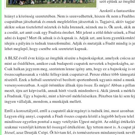
szót ejtünk az öregfiúk
Azokról a fantasztiku
hiányt a közönség szeretetében. Nem is szenvedhettek, hiszen ők nem a Fradihoz
csapatában játszhattak és ennek megfelelően játszottak is. Tagjaivá, aktív tagja
akikre sokan tisztelettel nézetek és hála Istennek, néznek ma is. Ők azok, akik 
a csodát, azt amit csak egy Fradista érezhet. Mit jelent a zöld-fehér színek, a Fra
adni és kapni? Mert ők adnak is és kapnak is. Adják azt, ami kora gyerekkorukt
idején a pályára is tudnak transzformálni. Adják és mutatják a Fradit mindig is 
lehet meglepő, hogy cserébe sok szeretetet kapnak.
A BLSZ évről évre kiírja az öregfiúk részére a bajnokságokat, amelyek csúcsa a
mint az ősidőkben, amikor csak budapesti csapatok neveztek a bajnokságba, az ő
Csak halkan jegyzem meg, szerintem lenne igény arra, hogy ez a bajnokság is or
összecsaphassanak a vidéki fellegvárak csapataival. Persze ehhez több támogat
részéről. Ezek a futball szeretetével beoltott sportemberek ugyanis mind a munk
versenysorozatban. A saját örömükre állnak újra össze. És mégis! Abban a pillan
mezét, újra azt képviselik, annak hírét viszik mindenhová. Akik járunk a mérkőzé
a Fradinak. Úgy a bajnoki, mint a hírverő mérkőzéseiken. Pénzben tán ki sem f
ingyen vállalják, mondom, a munkájuk mellett.
Erről a korosztályról, erről a csapatról akár regényt is tudnék írni, most azonba
Legyen elég annyi, csapatuk a Fradi összes csapata közül a legjobb helyen tele
mindössze egyetlen ponttal a nagy vetélytárs Újpest mögött. Az eddigi értékelé
szakmai vezetőjét kértem fel összegző értékelésre. Így tettem most is. A csapat 
József, azaz Dzurják Csöpi. Őt hívtam fel, és természetesen mindannyiunk nevébe