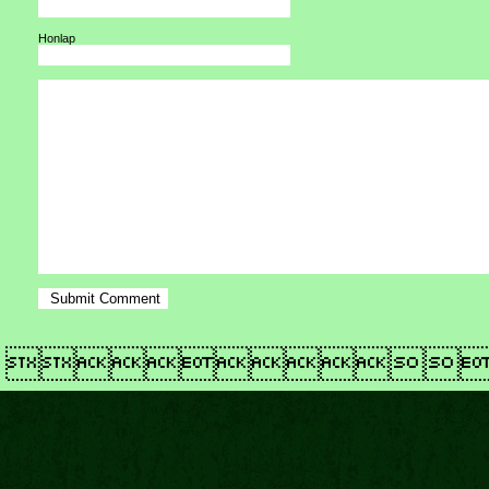
Honlap
