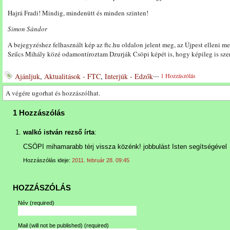
Hajrá Fradi! Mindig, mindenütt és minden szinten!
Simon Sándor
A bejegyzéshez felhasznált kép az ftc.hu oldalon jelent meg, az Újpest elleni m
Szűcs Mihály közé odamontíroztam Dzurják Csöpi képét is, hogy képileg is szer
Ajánljuk
,
Aktualitások - FTC
,
Interjúk - Edzők
---
1 Hozzászólás
A végére ugorhat és hozzászólhat.
1 Hozzászólás
walkó istván rezső írta
:
CSÖPI mihamarabb térj vissza közénk! jobbulást Isten segítségével
Hozzászólás ideje:
2011. február 28. 09:45
HOZZÁSZÓLÁS
Név
(required)
Mail (will not be published)
(required)