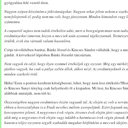
gyógyulása felé vezető úton.
Nagyon szépen köszönöm a jókívánságokat. Nagyon sokat jelent nekem a szurkoló
nem felejtettek el, pedig nem ma volt, hogy játszottam. Minden kimondott vagy le
számomra.
A csapatról sajnos nem tudok értékelést adni, mert a betegségem miatt nem tudta
eredményeiket ismerem, hiszen a meccsek után azonnal tájékoztatnak. Termész
örülök, évek óta vártunk valami hasonlóra.
Csöpi távollétében barátai, Bánki József és Kincses Sándor vállalták, hogy a me
gárdát. A következő lépésben Bánki Józsefet tárcsáztam.
Nem vagyok én edző, hogy ilyen szemmel értékeljek egy szezont. Még egy mérkőz
játékos vagyok, ha csak a pálya szélén állok, akkor néző. Az eredményeknek és 
minden szurkoló örül.
Húha! Ezen a ponton kezdtem kétségbeesni, lehet, hogy nem lesz értékelés?Hi
és Kincses Sanyi tényleg csak helyettesíti őt a kispadon. Mi lesz, ha Kincses Sán
alábbiak mutatják, nem tért ki.
Összességében nagyon eredményes őszön vagyunk túl. Az elején az volt a tervün
ebben a korosztályban is a Fradi nevéhez méltón szerepeljünk. Ezért fogtunk nag
korcsoportot jelenti. A negyvenes évek végén, ötvenes évek elején járó csupaszí
akik még a negyvenes évek elején vagy inkább a harmincas évek végén járnak. K
hanem a teljes szezonra tegyék szabaddá magukat hétfőnként a meccsek idejére.