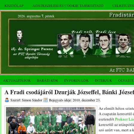
KEZDŐLAP
ADATKEZELÉSI ÉS COOKIE TÁJÉKOZTATÓ
CÉLKITŰZÉ
2026. augusztus
7.
péntek
AKTUALITÁSOK
BARÁTI KÖR
ÉVFORDULÓK
INTERJÚK
OLVAST
A Fradi csodájáról Dzurják Józseffel, Bánki Józse
Szerző: Simon Sándor
Bejegyzés ideje: 2010. december 23.
Az elmúlt héten szinte
A csapatán keresztül 
esztendőt
Prukner Lá
keresztül az utánpótl
szó azért van, mert a 