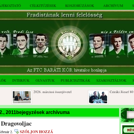
TÁJÉKOZTATÓ
CÉLKITŰZÉSEK
KOSZORÚZÁSOK
ARCHÍVUM
LÓK
INTERJÚK
OLVASTUK
PUBLICISZTIKÁK
SZAKOSZTÁLYOK
2026. márciusi összejövetel
Cziráki József 80 éves
Rendkívüli közgyűlés és a 2025.
Dálnoki József 90 éves
 2., 2011bejegyzések archívuma
novemberi összejövetel
 Dragovoljac
SZÓLJON HOZZÁ
február 2.