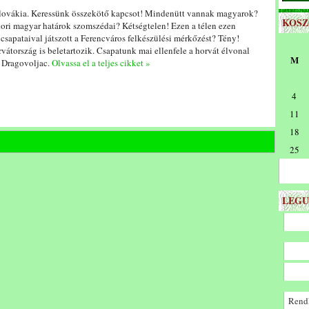
zlovákia. Keressünk összekötő kapcsot! Mindenütt vannak magyarok?
KOS
kori magyar határok szomszédai? Kétségtelen! Ezen a télen ezen
csapataival játszott a Ferencváros felkészülési mérkőzést? Tény!
átország is beletartozik. Csapatunk mai ellenfele a horvát élvonal
M
i Dragovoljac.
Olvassa el a teljes cikket »
4
11
18
25
LEGU
Rendk