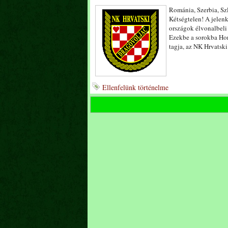
Románia, Szerbia, S
Kétségtelen! A jelen
országok élvonalbeli 
Ezekbe a sorokba Horv
tagja, az NK Hrvatsk
Ellenfelünk történelme