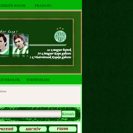
SZERZŐI JOGOK
FRADI.HU
SZURKOLÓK
TÖRTÉNELEM