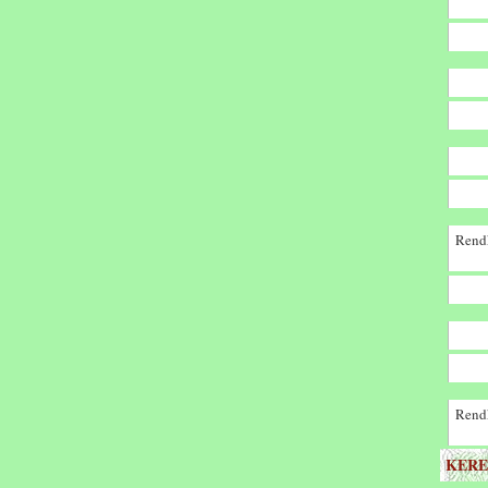
Rendk
Rendk
KERE