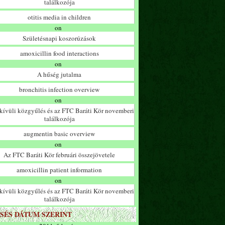
találkozója
otitis media in children
on
Születésnapi koszorúzások
amoxicillin food interactions
on
A hűség jutalma
bronchitis infection overview
on
ívüli közgyűlés és az FTC Baráti Kör novemberi
találkozója
augmentin basic overview
on
Az FTC Baráti Kör februári összejövetele
amoxicillin patient information
on
ívüli közgyűlés és az FTC Baráti Kör novemberi
találkozója
SÉS DÁTUM SZERINT