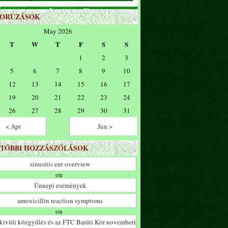
ZORÚZÁSOK
May 2026
T
W
T
F
S
S
1
2
3
5
6
7
8
9
10
12
13
14
15
16
17
19
20
21
22
23
24
26
27
28
29
30
31
< Apr
Jun >
TÓBBI HOZZÁSZÓLÁSOK
sinusitis ent overview
on
Ünnepi események
amoxicillin reaction symptoms
on
ívüli közgyűlés és az FTC Baráti Kör novemberi