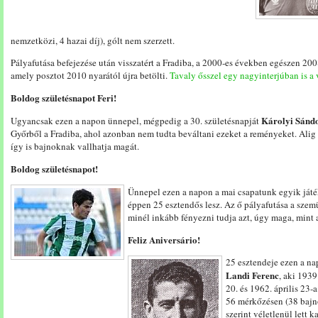
nemzetközi, 4 hazai díj), gólt nem szerzett.
Pályafutása befejezése után visszatért a Fradiba, a 2000-es években egészen 2008-
amely posztot 2010 nyarától újra betölti.
Tavaly ősszel egy nagyinterjúban is a
Boldog születésnapot Feri!
Károlyi Sánd
Ugyancsak ezen a napon ünnepel, mégpedig a 30. születésnapját
Győrből a Fradiba, ahol azonban nem tudta beváltani ezeket a reményeket. Alig
így is bajnoknak vallhatja magát.
Boldog születésnapot!
Ünnepel ezen a napon a mai csapatunk egyik játék
éppen 25 esztendős lesz. Az ő pályafutása a szem
minél inkább fényezni tudja azt, úgy maga, mint 
Feliz Aniversário!
25 esztendeje ezen a n
Landi Ferenc
, aki 1939
20. és 1962. április 23-a
56 mérkőzésen (38 bajn
szerint véletlenül lett 