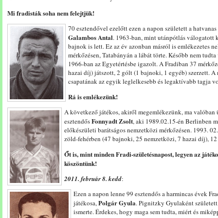
Mi fradisták soha nem felejtjük!
70 esztendővel ezelőtt ezen a napon született a hatvanas
Galambos Antal
. 1963-ban, mint utánpótlás válogatott 
bajnok is lett. Ez az év azonban másról is emlékezetes ne
mérkőzésen, Tatabányán a lábát törte. Később nem tudta 
1966-ban az Egyetértésbe igazolt. A Fradiban 37 mérkőz
hazai díj) játszott, 2 gólt (1 bajnoki, 1 egyéb) szerzett.
csapatának az egyik leglelkesebb és legaktívabb tagja vo
Rá is emlékezünk!
A következő játékos, akiről megemlékezünk, ma valóban ü
Fonnyadt Zsolt
esztendős
, aki 1989.02.15-én Berlinben m
előkészületi barátságos nemzetközi mérkőzésen. 1993. 02.2
zöld-fehérben (47 bajnoki, 25 nemzetközi, 7 hazai díj), 12 
Őt is, mint minden Fradi-születésnapost, legyen az játéko
köszöntünk!
2011. február 8. kedd
:
Ezen a napon lenne 99 esztendős a harmincas évek Fr
Polgár Gyula
játékosa,
. Pignitzky Gyulaként született
ismerte. Érdekes, hogy maga sem tudta, miért és mikép