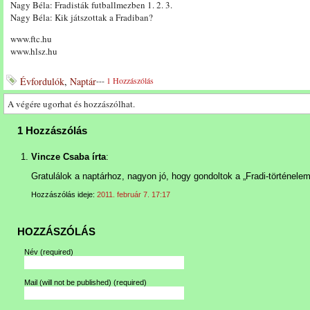
Nagy Béla: Fradisták futballmezben 1. 2. 3.
Nagy Béla: Kik játszottak a Fradiban?
www.ftc.hu
www.hlsz.hu
Évfordulók
,
Naptár
---
1 Hozzászólás
A végére ugorhat és hozzászólhat.
1 Hozzászólás
Vincze Csaba írta
:
Gratulálok a naptárhoz, nagyon jó, hogy gondoltok a „Fradi-történelem
Hozzászólás ideje:
2011. február 7. 17:17
HOZZÁSZÓLÁS
Név
(required)
Mail (will not be published)
(required)