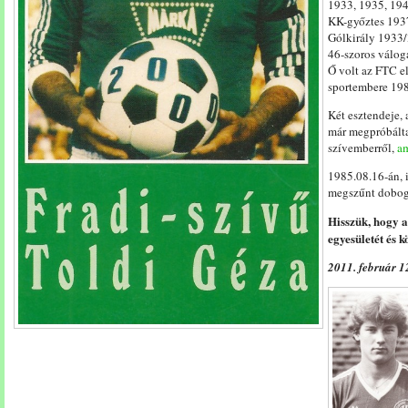
1933, 1935, 194
KK-győztes 193
Gólkirály 1933/
46-szoros váloga
Ő volt az FTC e
sportembere 19
Két esztendeje,
már megpróbáltam
szívemberről,
am
1985.08.16-án, 
megszűnt dobog
Hisszük, hogy az
egyesületét és 
2011. február 1