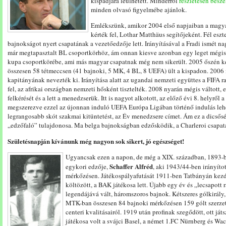
kispadjára leülhetett. Minderről
részletesen besz
minden olvasó figyelmébe ajánlok.
Emlékszünk, amikor 2004 első napjaiban a magya
kérték fel, Lothar Matthäus segítőjeként. Fél esz
bajnokságot nyert csapatának a vezetőedzője lett. Irányításával a Fradi ismét n
már megtapasztalt BL csoportkörhöz, ám onnan kiesve azonban egy leget mégis
kupa csoportkörébe, ami más magyar csapatnak még nem sikerült. 2005 őszén kel
összesen 58 tétmeccsen (41 bajnoki, 5 MK, 4 BL, 8 UEFA) ült a kispadon. 2006 
kapitányának nevezték ki. Irányítása alatt az ugandai nemzeti együttes a FIFA ran
fel, az afrikai országban nemzeti hősként tisztelték. 2008 nyarán mégis váltott, 
felkérését és a lett a menedzserük. Itt is nagyot alkotott, az előző évi 8. helyről a
megszerezve ezzel az újonnan induló UEFA Európa Ligában történő indulás leh
legrangosabb skót szakmai kitüntetést, az Év menedzsere címet. Ám ez a dicsőség
„edzőfaló” tulajdonosa. Ma belga bajnokságban edzősködik, a Charleroi csapat
Születésnapján kívánunk még nagyon sok sikert, jó egészséget!
Ugyancsak ezen a napon, de még a XIX. században, 1893-
Schaffer Alfréd
egykori edzője,
, aki 1943/44-ben irányíto
mérkőzésen. Játékospályafutását 1911-ben Tatbányán kezd
költözött, a BAK játékosa lett. Újabb egy év és „lecsapott 
legendájává vált, háromszoros bajnok. Kétszeres gólkirály,
MTK-ban összesen 84 bajnoki mérkőzésen 159 gólt szerze
centeri kvalitásairól. 1919 után profinak szegődött, ott ját
játékosa volt a svájci Basel, a német 1.FC Nürnberg és W