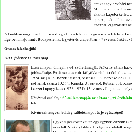
amikor egy orosházi tor
Mire Landi odaért, a me
akart, a kapuba kellett á
„próbajátékot” látta az 
azonnal leigazoltatta a
A Fradiban nagy címet nem nyert, egy Húsvéti torna megnyerésének lehetett rés
Egerben, majd ismét Budapesten az Egyetértés csapatában. 47 évesen, önként vál
Őt sem feledhetjük!
2011. február 13. vasárnap
:
Szőke István
Ezen a napon ünnepli a 64. születésnapját
, a hat
jobbszélsője. Fradi nevelés volt, kölyökkorától itt futballozott
1974. május 19. között játszott, összesen 307 mérkőzésen (191 
góljainak száma 102 (71 bajnoki, 31 egyéb). Kétszer volt bajn
kétszer kupagyőztes (1972, 1974). 13-szoros válogatott, amely 
Két évvel ezelőtt,
a 62.születésnapján már írtam a „mi Szőkénk
tőle.
Kívánunk nagyon boldog születésnapot és jó egészséget!
Egykori játékosunk után egy egykori edzőnk is e
éves lett. Székelyföldön, Hodgyán született, nagy 