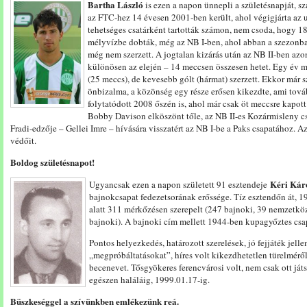
Bartha László
is ezen a napon ünnepli a születésnapját, sz
az FTC-hez 14 évesen 2001-ben került, ahol végigjárta az u
tehetséges csatárként tartották számon, nem csoda, hogy 18
mélyvízbe dobták, még az NB I-ben, ahol abban a szezonba
még nem szerzett. A jogtalan kizárás után az NB II-ben azo
különösen az elején – 14 meccsen összesen hetet. Egy év m
(25 meccs), de kevesebb gólt (hármat) szerzett. Ekkor már 
önbizalma, a közönség egy része erősen kikezdte, ami tová
folytatódott 2008 őszén is, ahol már csak öt meccsre kapott
Bobby Davison elköszönt tőle, az NB II-es Kozármisleny c
Fradi-edzője – Gellei Imre – hívására visszatért az NB I-be a Paks csapatához. Az
védőit.
Boldog születésnapot!
Kéri Kár
Ugyancsak ezen a napon született 91 esztendeje
bajnokcsapat fedezetsorának erőssége. Tíz esztendőn át, 194
alatt 311 mérkőzésen szerepelt (247 bajnoki, 39 nemzetközi,
bajnoki). A bajnoki cím mellett 1944-ben kupagyőztes csapa
Pontos helyezkedés, határozott szerelések, jó fejjáték jelle
„megpróbáltatásokat”, híres volt kikezdhetetlen türelmérő
becenevet. Tősgyökeres ferencvárosi volt, nem csak ott játsz
egészen haláláig, 1999.01.17-ig.
Büszkeséggel a szívünkben emlékezünk reá.