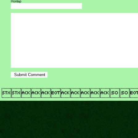
Honlap
