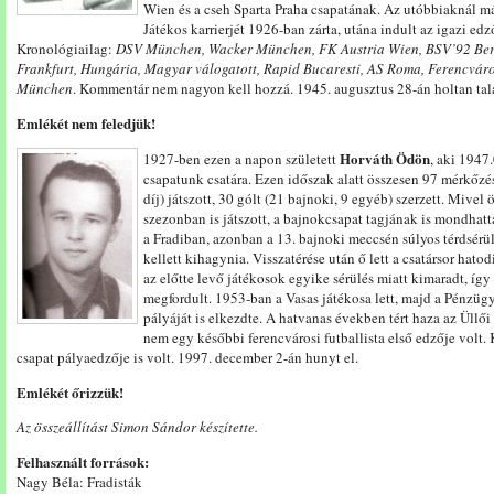
Wien és a cseh Sparta Praha csapatának. Az utóbbiaknál má
Játékos karrierjét 1926-ban zárta, utána indult az igazi 
Kronológiailag:
DSV München, Wacker München, FK Austria Wien, BSV’92 Berl
Frankfurt, Hungária, Magyar válogatott, Rapid Bucaresti, AS Roma, Ferencvár
München
. Kommentár nem nagyon kell hozzá. 1945. augusztus 28-án holtan talá
Emlékét nem feledjük!
Horváth Ödön
1927-ben ezen a napon született
, aki 1947
csapatunk csatára. Ezen időszak alatt összesen 97 mérkőzé
díj) játszott, 30 gólt (21 bajnoki, 9 egyéb) szerzett. Mive
szezonban is játszott, a bajnokcsapat tagjának is mondhatt
a Fradiban, azonban a 13. bajnoki meccsén súlyos térdsérü
kellett kihagynia. Visszatérése után ő lett a csatársor hatod
az előtte levő játékosok egyike sérülés miatt kimaradt, így
megfordult. 1953-ban a Vasas játékosa lett, majd a Pénzügy
pályáját is elkezdte. A hatvanas években tért haza az Üllői
nem egy későbbi ferencvárosi futballista első edzője volt.
csapat pályaedzője is volt. 1997. december 2-án hunyt el.
Emlékét őrizzük!
Az összeállítást Simon Sándor készítette.
Felhasznált források:
Nagy Béla: Fradisták