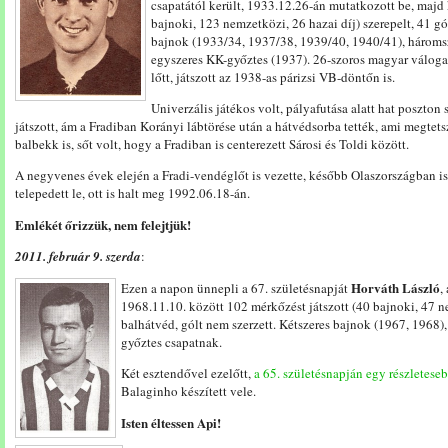
csapatától került, 1933.12.26-án mutatkozott be, majd
bajnoki, 123 nemzetközi, 26 hazai díj) szerepelt, 41 gó
bajnok (1933/34, 1937/38, 1939/40, 1940/41), hároms
egyszeres KK-győztes (1937). 26-szoros magyar válogat
lőtt, játszott az 1938-as párizsi VB-döntőn is.
Univerzális játékos volt, pályafutása alatt hat poszton
játszott, ám a Fradiban Korányi lábtörése után a hátvédsorba tették, ami megtetsze
balbekk is, sőt volt, hogy a Fradiban is centerezett Sárosi és Toldi között.
A negyvenes évek elején a Fradi-vendéglőt is vezette, később Olaszországban is 
telepedett le, ott is halt meg 1992.06.18-án.
Emlékét őrizzük, nem felejtjük!
2011. február 9. szerda
:
Horváth László
Ezen a napon ünnepli a 67. születésnapját
,
1968.11.10. között 102 mérkőzést játszott (40 bajnoki, 47 ne
balhátvéd, gólt nem szerzett. Kétszeres bajnok (1967, 1968)
győztes csapatnak.
Két esztendővel ezelőtt,
a 65. születésnapján egy részletese
Balaginho készített vele.
Isten éltessen Api!