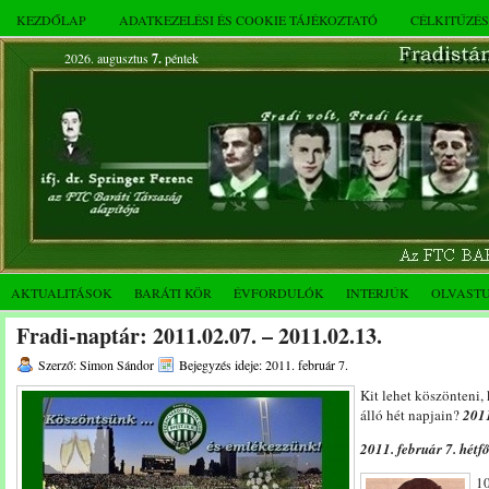
KEZDŐLAP
ADATKEZELÉSI ÉS COOKIE TÁJÉKOZTATÓ
CÉLKITŰZÉ
2026. augusztus
7.
péntek
AKTUALITÁSOK
BARÁTI KÖR
ÉVFORDULÓK
INTERJÚK
OLVAST
Fradi-naptár: 2011.02.07. – 2011.02.13.
Szerző: Simon Sándor
Bejegyzés ideje: 2011. február 7.
Kit lehet köszönteni,
álló hét napjain?
2011
2011. február 7. hétf
10