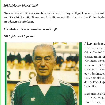
2011. február 10. csütörtök
:
Egri Ferenc
26 évvel ezelőtt, 88 éves korában ezen a napon hunyt el
. 1923 vol
volt. Csatárt játszott, 19 meccsen 10 gólt szerzett. Játszhatott volna többet is, 
ott végzett mérnökként.
A fradista emlékezet azonban nem felejt!
2011. február 11. péntek
:
A kép mindent e
102 esztendeje,
Géza
. Életéről 
összefoglalni le
Két időszakban, 
valamint 1942. a
szerepelt a Fer
egy búcsúmeccse
(229 bajnoki, 2
430
(212-őt bajno
kapujába.
Bajnokcsapat ta
1931/32, 1933/
Hazai kupagyőz