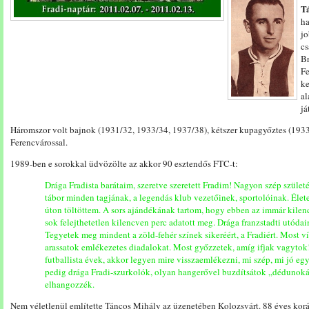
T
ha
jo
cs
Br
Fe
ke
al
já
Háromszor volt bajnok (1931/32, 1933/34, 1937/38), kétszer kupagyőztes (1933
Ferencvárossal.
1989-ben e sorokkal üdvözölte az akkor 90 esztendős FTC-t:
Drága Fradista barátaim, szeretve szeretett Fradim! Nagyon szép szület
tábor minden tagjának, a legendás klub vezetőinek, sportolóinak. Élet
úton töltöttem. A sors ajándékának tartom, hogy ebben az immár kile
sok felejthetetlen kilencven perc adatott meg. Drága franzstadti utódaim
Tegyetek meg mindent a zöld-fehér színek sikeréért, a Fradiért. Most 
arassatok emlékezetes diadalokat. Most győzzetek, amíg ifjak vagytok
futballista évek, akkor legyen mire visszaemlékezni, mi szép, mi jó egy
pedig drága Fradi-szurkolók, olyan hangerővel buzdítsátok „dédunok
elhangozzék.
Nem véletlenül említette Táncos Mihály az üzenetében Kolozsvárt. 88 éves koráb