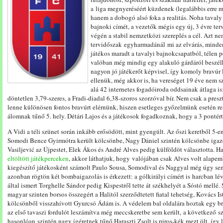
a liga megnyeréséért küzdenek (legalábbis erre 
hanem a dobogó alsó foka a realitás. Noha tavaly
bajnoki címét, a vezetők mégis egy új, 3 évre te
végén a stabil nemzetközi szereplés a cél. Azt ne
tervidőszak egyharmadánál mi az elvárás, minden
játékos maradt a tavalyi bajnokcsapatból, télen 
valóban még mindig egy alakuló gárdáról beszél
nagyon jó játékerőt képvisel, így komoly bravúr
ellenük, még akkor is, ha vereséget 19 éve nem 
alá 42 internetes fogadóiroda oddsainak átlaga is
döntetlen 3,79-szeres, a Fradi-diadal 6,38-szoros szorzóval bír. Nem csak a preszt
lenne különösen fontos bravúrt elérnünk, hiszen esetleges győzelmünk esetén re
álomnak tűnő 5. hely. Détári Lajos és a játékosok fogadkoznak, hogy a 3 pontér
A Vidi a téli szünet során inkább erősödött, mint gyengült. Az őszi keretből 5-
Somodi Bence Gyirmótra került kölcsönbe, Nagy Dániel szintén kölcsönbe iga
Vasiljević az Újpestet, Elek Ákos és André Alves pedig külföldöt választotta.
eltöltött játékperceken
, akkor láthatjuk, hogy valójában csak Alves volt alapemb
kiegészítő játékosként számolt Paulo Sousa, Somodival és Naggyal még úgy sem 
azonban rögtön két bombaigazolás is érkezett: a gólkirályi címért is harcban l
által ismert Torghelle Sándor pedig Kispestről tette át székhelyét a Sóstó mellé. 
magyar szinten borsos összegért a Halitól szerződtetett fiatal tehetség, Kovács 
kölcsönből visszahívott Gyurcsó Ádám is. A védelem bal oldalára hoztak egy brazi
az első tavaszi fordulót leszámítva még meccskeretbe sem került, a következő 
hasonlóan szintén nagy ígéretnek tűnő Haraszti Zsolt is piros-kék mezt ölt, így