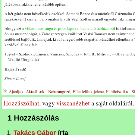
játékosok, akikre lehet később építeni.
A két gárda nem bővelkedik exekkel, Somodi Bence és a mieinktől Csizmadia C
(játékosként) szintén partvonalon kívüli Végh Zoltán maradt egyedül, aki magár
Ahogy azt
a videotonos sárga és piros lapokat bemutató táblázatból
is kiolvasha
Sousa mester dolgát, a Zalaegerszegen kiállított Vaskó Tamásra nem számíthat e
sérüléssel bajlódik, ám rajtuk kívül a legerősebb csapattal készülhet ellenünk a
kezdővel állnak fel:
Tujvel – Szolnoki, Caneira, Vinícius, Sánchez – Tóth B., Mitrović – Oliveira (G
– Nikolić (Torghelle)
Hajrá Fradi!
Simon József
Ajánljuk
,
Aktuálisok - Beharangozó
,
Ellenfelünk jelene
,
Publicisztika - 
Hozzászólhat
, vagy
visszanézhet
a saját oldaláról.
1 Hozzászólás
Takács Gábor
írta
: