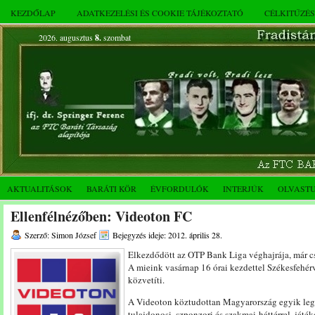
KEZDŐLAP
ADATKEZELÉSI ÉS COOKIE TÁJÉKOZTATÓ
CÉLKITŰZÉ
2026. augusztus
8.
szombat
AKTUALITÁSOK
BARÁTI KÖR
ÉVFORDULÓK
INTERJÚK
OLVAST
Ellenfélnézőben: Videoton FC
Szerző: Simon József
Bejegyzés ideje: 2012. április 28.
Elkezdődött az OTP Bank Liga véghajrája, már cs
A mieink vasárnap 16 órai kezdettel Székesfehérv
közvetíti.
A Videoton köztudottan Magyarország egyik lege
tulajdonosi, szponzori és szakmai háttérrel, ját