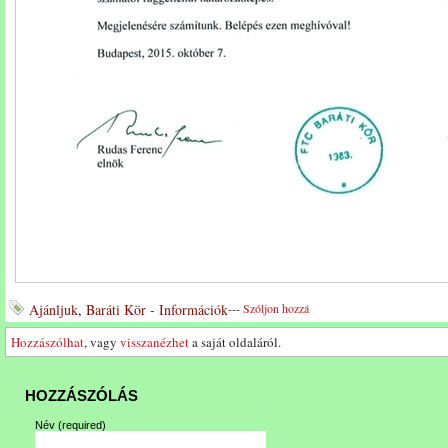
Ajánljuk
,
Baráti Kör - Információk
---
Szóljon hozzá
Hozzászólhat
, vagy
visszanézhet
a saját oldaláról.
HOZZÁSZÓLÁS
Név
(required)