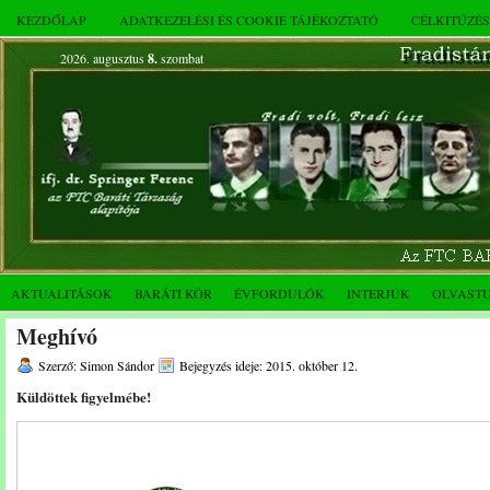
KEZDŐLAP
ADATKEZELÉSI ÉS COOKIE TÁJÉKOZTATÓ
CÉLKITŰZÉ
2026. augusztus
8.
szombat
AKTUALITÁSOK
BARÁTI KÖR
ÉVFORDULÓK
INTERJÚK
OLVAST
Meghívó
Szerző: Simon Sándor
Bejegyzés ideje: 2015. október 12.
Küldöttek figyelmébe!