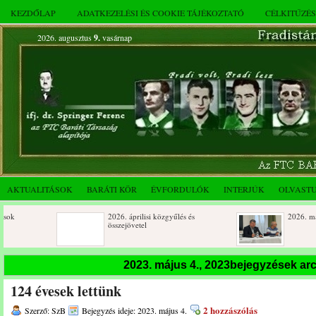
KEZDŐLAP
ADATKEZELÉSI ÉS COOKIE TÁJÉKOZTATÓ
CÉLKITŰZÉ
2026. augusztus
9.
vasárnap
AKTUALITÁSOK
BARÁTI KÖR
ÉVFORDULÓK
INTERJÚK
OLVAST
2026. áprilisi közgyűlés és
2026. márciusi összejövetel
összejövetel
Születésnapi koszorúzások
Rendkívüli közgyűlés és a 
2023. május 4., 2023bejegyzések a
novemberi összejövetel
124 évesek lettünk
Az FTC Baráti Kör 2025. októberi
összejövetel
2 hozzászólás
Szerző: SzB
Bejegyzés ideje: 2023. május 4.