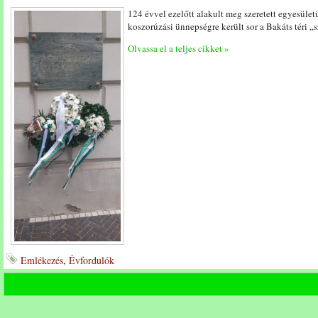
124 évvel ezelőtt alakult meg szeretett egyesü
koszorúzási ünnepségre került sor a Bakáts téri „s
Olvassa el a teljes cikket »
Emlékezés
,
Évfordulók