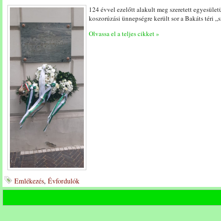
124 évvel ezelőtt alakult meg szeretett egyesü
koszorúzási ünnepségre került sor a Bakáts téri „s
Olvassa el a teljes cikket »
Emlékezés
,
Évfordulók