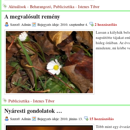
Aktuálisok - Beharangozó
,
Publicisztika - Istenes Tibor
A megvalósult remény
2 hozzászólás
Szerző: Admin
Bejegyzés ideje: 2010. szeptember 4.
Lassan a kályhák bels
napsütötte tájakat eml
hideg óráiban. Az év
mindenre, mi körbe v
Publicisztika - Istenes Tibor
Nyáresti gondolatok …
15 hozzászólás
Szerző: Admin
Bejegyzés ideje: 2010. június 13.
Több mint egy évszá