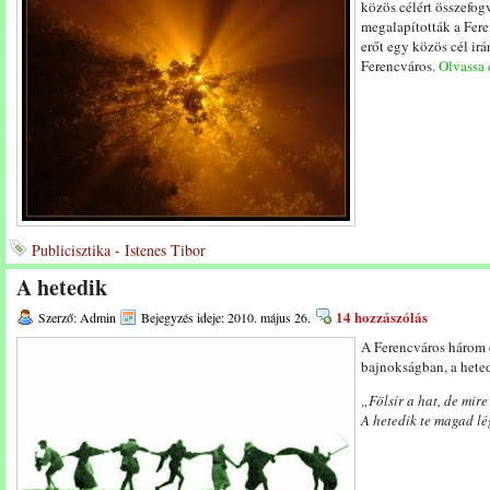
közös célért összefo
megalapították a Fer
erőt egy közös cél irá
Ferencváros.
Olvassa e
Publicisztika - Istenes Tibor
A hetedik
14 hozzászólás
Szerző: Admin
Bejegyzés ideje: 2010. május 26.
A Ferencváros három é
bajnokságban, a hetedi
„Fölsír a hat, de mir
A hetedik te magad lé