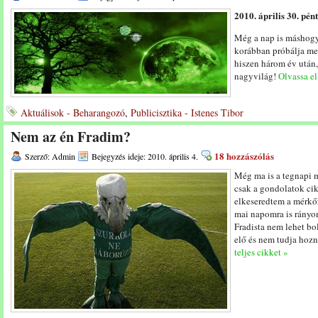
2010. április 30. pént
Még a nap is máshogy 
korábban próbálja meg
hiszen három év után,
nagyvilág!
Olvassa el
Aktuálisok - Beharangozó
,
Publicisztika - Istenes Tibor
Nem az én Fradim?
18 hozzászólás
Szerző: Admin
Bejegyzés ideje: 2010. április 4.
Még ma is a tegnapi m
csak a gondolatok cik
elkeseredtem a mérkőz
mai napomra is rányo
Fradista nem lehet bo
elő és nem tudja hozn
teljes cikket »