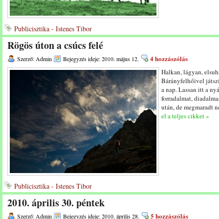
Publicisztika - Istenes Tibor
Rögös úton a csúcs felé
4 hozzászólás
Szerző: Admin
Bejegyzés ideje: 2010. május 12.
Halkan, lágyan, elsuh
Bárányfelhőivel játszi
a nap. Lassan itt a ny
forradalmat, diadalm
után, de megmaradt n
el a teljes cikket »
Publicisztika - Istenes Tibor
2010. április 30. péntek
5 hozzászólás
Szerző: Admin
Bejegyzés ideje: 2010. április 28.