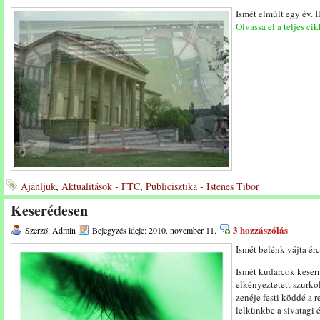
Ismét elmúlt egy év. 
Olvassa el a teljes cik
Ajánljuk
,
Aktualitások - FTC
,
Publicisztika - Istenes Tibor
Keserédesen
3 hozzászólás
Szerző: Admin
Bejegyzés ideje: 2010. november 11.
Ismét belénk vájta érc
Ismét kudarcok kesern
elkényeztetett szurkol
zenéje festi köddé a r
lelkünkbe a sivatagi 