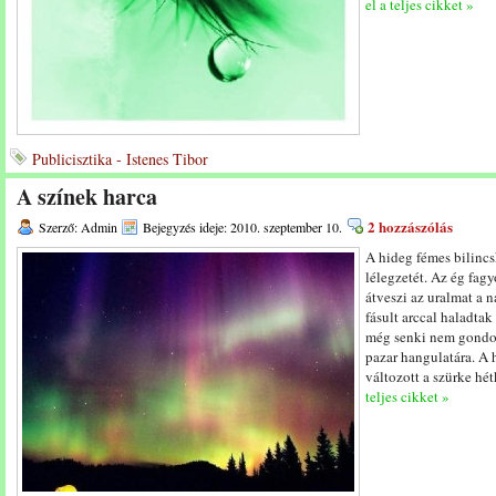
el a teljes cikket »
Publicisztika - Istenes Tibor
A színek harca
2 hozzászólás
Szerző: Admin
Bejegyzés ideje: 2010. szeptember 10.
A hideg fémes bilincs
lélegzetét. Az ég fagy
átveszi az uralmat a n
fásult arccal haladta
még senki nem gondol
pazar hangulatára. A 
változott a szürke hé
teljes cikket »