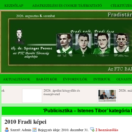
KEZDŐLAP
ADATKEZELÉSI ÉS COOKIE TÁJÉKOZTATÓ
CÉLKITŰZÉ
2026. augusztus
8.
szombat
AKTUALITÁSOK
BARÁTI KÖR
ÉVFORDULÓK
INTERJÚK
OLVAST
2026. áprilisi közgyűlés és
2026. márciusi összejö
összejövetel
Születésnapi koszorúzások
Rendkívüli közgyűlés 
‘Publicisztika – Istenes Tibor’ kategória
novemberi összejövete
2010 Fradi képei
Az FTC Baráti Kör 2025. októberi
összejövetel
2 hozzászólás
Szerző: Admin
Bejegyzés ideje: 2010. december 31.