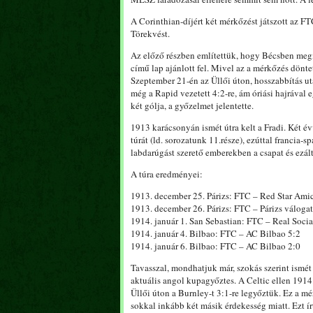
A Corinthian-díjért két mérkőzést játszott az FT
Törekvést.
Az előző részben említettük, hogy Bécsben meg
című lap ajánlott fel. Mivel az a mérkőzés dön
Szeptember 21-én az Üllői úton, hosszabbítás utá
még a Rapid vezetett 4:2-re, ám óriási hajrával 
két gólja, a győzelmet jelentette.
1913 karácsonyán ismét útra kelt a Fradi. Két é
túrát (ld. sorozatunk 11.része), ezúttal francia-
labdarúgást szerető emberekben a csapat és ezálta
A túra eredményei:
1913. december 25. Párizs: FTC – Red Star Amic
1913. december 26. Párizs: FTC – Párizs válogat
1914. január 1. San Sebastian: FTC – Real Soci
1914. január 4. Bilbao: FTC – AC Bilbao 5:2
1914. január 6. Bilbao: FTC – AC Bilbao 2:0
Tavasszal, mondhatjuk már, szokás szerint ismét b
aktuális angol kupagyőztes. A Celtic ellen 1914
Üllői úton a Burnley-t 3:1-re legyőztük. Ez a m
sokkal inkább két másik érdekesség miatt. Ezt ír