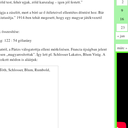
2
d test, fehér ujjak, zöld karszalag – igen jól festett.”
9
ja a zászlót, mert a bíró az ő ítéleteivel ellentétes döntést hoz. Bár
kiutasítja.” 1914-ben tehát megesett, hogy egy magyar játékvezető
16
23
 összesítése:
« jan
g: 122 : 54 gólarány
márc »
patról, a Párizs válogatottja elleni mérkőzésen. Francia újságban jelent
en „magyarosítottak”. Így lett pl. Schlosser Lakatos, Blum Virág. A
okott módon is aláírjuk: