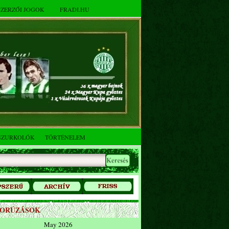
SZERZŐI JOGOK
FRADI.HU
SZURKOLÓK
TÖRTÉNELEM
ZORÚZÁSOK
May 2026