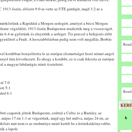
C 1913 őszén, először 9:0-ra verte az UTE gárdáját, majd 3:2-re a
mérkőztünk a Rapiddal a Morgen-serlegért, amelyet a bécsi Morgen
tetlenre végződött, 1913 őszén Budapesten rendezték meg a visszavágót.
n 6:4-re győztünk és elnyertük a serleget. Tíz perccel a befejezés előtt
egyenlített a Fradi. A hosszabbításban pedig nem volt megállás, Borbás
Rendk
vvel korábban bonyolította le az európai elismertséget hozó német-angol
spanyol túra következett. És ahogy a korábbi, ez is csak fokozta az európai
l a magyar labdarúgás iránti tiszteletet.
al 7:0
ott 5:1
Rendk
aded 6:1
KERE
rit csapatok jöttek Budapestre, ezúttal a Celtic és a Burnley, az
h
. május 17-én 1:1-re végeztünk, majd egy hét múlva, május 24-én, az
érkőzés már nem is az eredménye miatt került be a krónikáskönyvekbe,
ták a lapok: