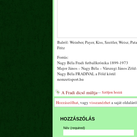
Balról: Weinber, Payer, Kiss, Szeitler, Weisz, Pa
Fritz
Forrás:
Nagy Béla Fradi futballkrónika 1899-1973
Major János – Nagy Béla – Várszegi János Zöld
Nagy Béla FRADIVAL a Föld körül
nemzetisport.hu
A Fradi dicső múltja
---
Szóljon hozzá
Hozzászólhat
, vagy
visszanézhet
a saját oldaláról
HOZZÁSZÓLÁS
Név
(required)