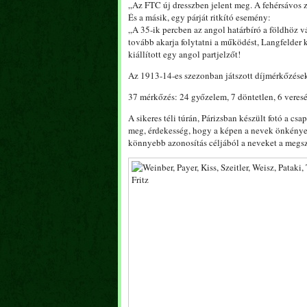
„Az FTC új dresszben jelent meg. A fehérsávos zöl
És a másik, egy párját ritkító esemény:
„A 35-ik percben az angol határbíró a földhöz vág
tovább akarja folytatni a működést, Langfelder 
kiállított egy angol partjelzőt!
Az 1913-14-es szezonban játszott díjmérkőzések
37 mérkőzés: 24 győzelem, 7 döntetlen, 6 veresé
A sikeres téli túrán, Párizsban készült fotó a csa
meg, érdekesség, hogy a képen a nevek önkényes
könnyebb azonosítás céljából a neveket a megsz