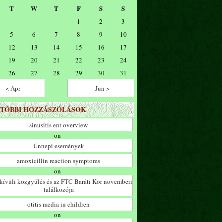
T
W
T
F
S
S
1
2
3
5
6
7
8
9
10
12
13
14
15
16
17
19
20
21
22
23
24
26
27
28
29
30
31
< Apr
Jun >
TÓBBI HOZZÁSZÓLÁSOK
sinusitis ent overview
on
Ünnepi események
amoxicillin reaction symptoms
on
ívüli közgyűlés és az FTC Baráti Kör novemberi
találkozója
otitis media in children
on