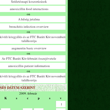
Születésnapi koszorúzások
amoxicillin food interactions
on
A hűség jutalma
bronchitis infection overview
on
ívüli közgyűlés és az FTC Baráti Kör novemberi
találkozója
augmentin basic overview
on
Az FTC Baráti Kör februári összejövetele
amoxicillin patient information
on
ívüli közgyűlés és az FTC Baráti Kör novemberi
találkozója
SÉS DÁTUM SZERINT
2009. február
K
s
c
p
s
v
1