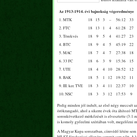
Az 1913-1914. évi bajnokság végeredménye
1. MTK
18
15
3
–
56:12
33
2. FTC
18
13
1
4
61:28
27
3. Törekvés
18
9
5
4
41:27
23
4. BTC
18
9
4
5
45:19
22
5. MAC
18
7
4
7
27:38
18
6. 33 FC
18
6
3
9
15:36
15
7. UTE
18
4
4
10
28:52
12
8. BAK
18
5
1
12
19:32
11
9. III. ker. TVE
18
3
4
11
22:37
10
10. NSC
18
3
3
12
17:53
9
Pedig minden jól indult, az első négy meccsét a
örökrangadó, ahol a sikerre évek óta áhítozó MTK
soronkövetkező mérkőzését is elvesztette (3:1-
is komoly győzelmi szériában volt, megelőzni má
A Magyar Kupa sorozatban, címvédő létére sem in
MLSZ fáradozásai ellenére semmit sem nőtt. A le