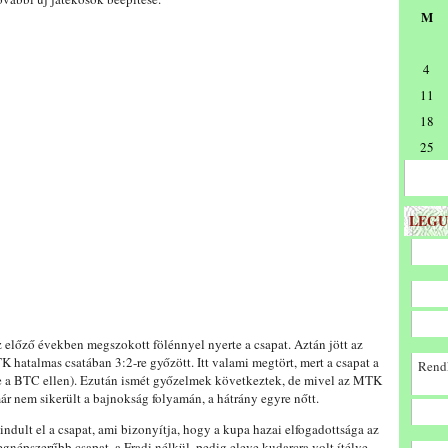
M
4
11
18
25
LEGU
z előző években megszokott fölénnyel nyerte a csapat. Aztán jött az
 hatalmas csatában 3:2-re győzött. Itt valami megtört, mert a csapat a
Rendk
re a BTC ellen). Ezután ismét győzelmek következtek, de mivel az MTK
r nem sikerült a bajnokság folyamán, a hátrány egyre nőtt.
dult el a csapat, ami bizonyítja, hogy a kupa hazai elfogadottsága az
gnépszerűbb csapat, a Fradi nélkül, pedig eleve kudarcra volt ítélve.