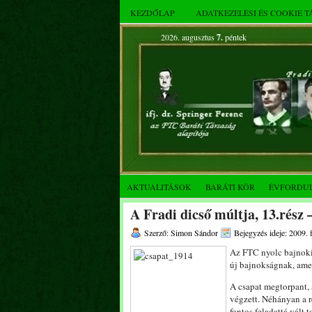
KEZDŐLAP
ADATKEZELÉSI ÉS COOKIE 
2026. augusztus
7.
péntek
AKTUALITÁSOK
BARÁTI KÖR
ÉVFORDU
A Fradi dicső múltja, 13.rész 
Szerző: Simon Sándor
Bejegyzés ideje: 2009. 
Az FTC nyolc bajnoki 
új bajnokságnak, amel
A csapat megtorpant, 
végzett. Néhányan a 
fontos feladattá vált 