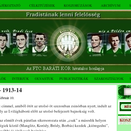
TÁJÉKOZTATÓ
CÉLKITŰZÉSEK
KOSZORÚZÁSOK
ARCHÍVUM
LÓK
INTERJÚK
OLVASTUK
PUBLICISZTIKÁK
SZAKOSZTÁLYOK
– 1913-14
február 10.
címmel, amiből ötöt az utolsó öt szezonban zsinórban nyert, indult az
y az I.világháború előtt az utolsó befejezett bajnokság volt.
KOS
az elmúlt évek páratlan sikersorozata után „csak” a második helyen
régiek közül (Manglitz, Koródy, Bródy, Borbás) kezdek „kiöregedni”,
további új játékosok beépítése.