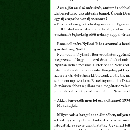
– Aztán jött az első mérkőzés, amit már több a
„kibeszéltünk”, az aktuális bajnok Újpesti Dóz
egy új csapatban az új szezonra?
– Nekem olyan gyakorlatilag nem volt. Egészen
ifi EB-t, ahol én is játszottam. Az átigazolásom 
utaztam. A bajnokság előtt néhány nappal tértem 
– Ennek ellenére Nyilasi Tibor azonnal a kezdő
győzted meg Nyílt?
– Nem tudom! Nyilasi Tibor csodálatos egyénis
megszerezni. Nagyon hosszú évek teltek el már 
Nyílban látta a messiást. Hittek benne, vele volt
falon is átmentünk volna érte. Rengeteg jót kap
azon a nyári délutánon kifutottunk a pályára, m
soha nem tapasztaltam. És nekiugrottunk a Dózs
és mámora abban a pillanatban megértette velem, 
pillanatokat is elképesztő volt átélni. Nem csak 
– Akkor jegyezzük meg jól ezt a dátumot! 1990.
– Mondhatjuk.
– Milyen volt a hangulat az öltözőben, milyen 
– Csak egy szó jellemzi, fantasztikus. A közöns
látogatták, és egyre csak biztattak. Ugyanezt te