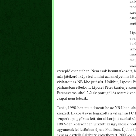
akiv
teh
sze
csa
sér
Lip
éve
ker
ism
orsz
maj
esz
szereplő csapatában. Nem csak bemutatkozott, ha
más játékerőt képviselt, mint az, amelyet ma lát
vívhatott az NB I-be jutásért. Utóbbit, Lipcsei 
párharcban elbukott, Lipcsei Péter karrierje azo
Ferencváros, ahol 2-2 év portugál és osztrák ve
csapat nem létezik.
Tehát, 1990-ben mutatkozott be az NB I-ben, ah
szerzett. Ekkor 4 évre leigazolta a világhírű F
szuperkupa győztes lett, ám akkor jött az első sú
1997-ben kölcsönben játszott az ugyancsak por
ugyancsak kölcsönben újra a Fradiban. Újabb 30 
évig az osztrák Salzburg következett. 2000-ben 