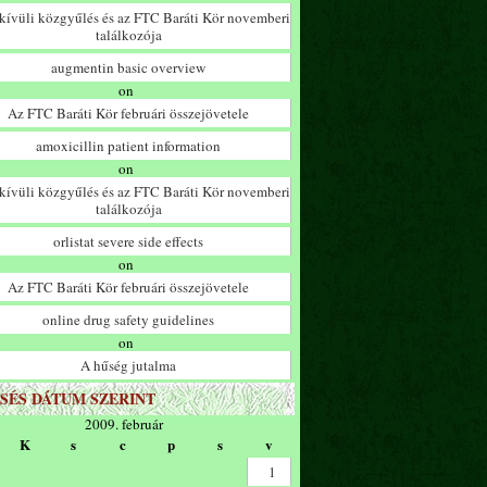
ívüli közgyűlés és az FTC Baráti Kör novemberi
találkozója
augmentin basic overview
on
Az FTC Baráti Kör februári összejövetele
amoxicillin patient information
on
ívüli közgyűlés és az FTC Baráti Kör novemberi
találkozója
orlistat severe side effects
on
Az FTC Baráti Kör februári összejövetele
online drug safety guidelines
on
A hűség jutalma
SÉS DÁTUM SZERINT
2009. február
K
s
c
p
s
v
1