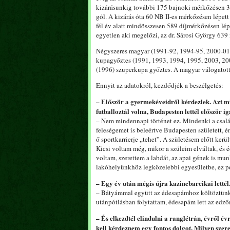
kizárásunkig további 175 bajnoki mérkőzésen 35 
gól. A kizárás óta 60 NB II-es mérkőzésen lépett 
fél év alatt mindösszesen 589 díjmérkőzésen lép
egyetlen aki megelőzi, az dr. Sárosi György 639
Négyszeres magyar (1991-92, 1994-95, 2000-01,
kupagyőztes (1991, 1993, 1994, 1995, 2003, 20
(1996) szuperkupa győztes. A magyar válogatott 
Ennyit az adatokról, kezdődjék a beszélgetés:
– Először a gyermekéveidről kérdezlek. Azt mi
futballoztál volna, Budapesten lettél először i
– Nem mindennapi történet ez. Mindenki a csalá
feleségemet is beleértve Budapesten született, 
ő sportkarrierje „tehet”. A születésem előtt kerü
Kicsi voltam még, mikor a szüleim elváltak, és
voltam, szerettem a labdát, az apai gének is mu
lakóhelyünkhöz legközelebbi egyesületbe, ez pe
– Egy év után mégis újra kazincbarcikai lettél
– Bátyámmal együtt az édesapámhoz költöztünk. 
utánpótlásban folytattam, édesapám lett az edző
– És elkezdtél elindulni a ranglétrán, évről é
kell kérdeznem egy fontos dolgot. Milyen szer