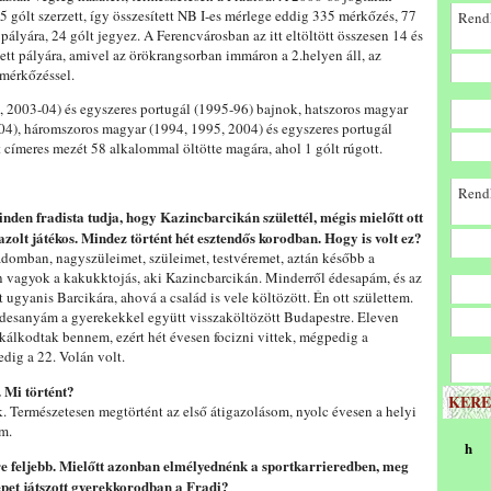
gólt szerzett, így összesített NB I-es mérlege eddig 335 mérkőzés, 77
Rendk
pályára, 24 gólt jegyez. A Ferencvárosban az itt eltöltött összesen 14 és
ett pályára, amivel az örökrangsorban immáron a 2.helyen áll, az
 mérkőzéssel.
 2003-04) és egyszeres portugál (1995-96) bajnok, hatszoros magyar
04), háromszoros magyar (1994, 1995, 2004) és egyszeres portugál
címeres mezét 58 alkalommal öltötte magára, ahol 1 gólt rúgott.
Rendk
nden fradista tudja, hogy Kazincbarcikán születtél, mégis mielőtt ott
gazolt játékos. Mindez történt hét esztendős korodban. Hogy is volt ez?
domban, nagyszüleimet, szüleimet, testvéremet, aztán később a
én vagyok a kakukktojás, aki Kazincbarcikán. Minderről édesapám, és az
lt ugyanis Barcikára, ahová a család is vele költözött. Én ott születtem.
 édesanyám a gyerekekkel együtt visszaköltözött Budapestre. Eleven
nkálkodtak bennem, ezért hét évesen focizni vittek, mégpedig a
dig a 22. Volán volt.
. Mi történt?
KERE
Természetesen megtörtént az első átigazolásom, nyolc évesen a helyi
m.
h
vre feljebb. Mielőtt azonban elmélyednénk a sportkarrieredben, meg
epet játszott gyerekkorodban a Fradi?