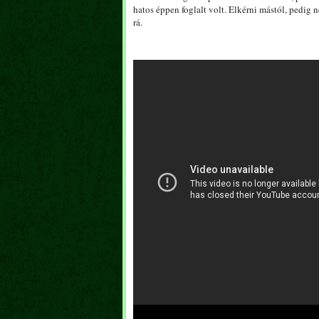
hatos éppen foglalt volt. Elkérni mástól, pedig
rá.