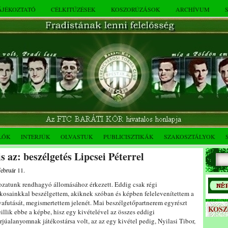
TÁJÉKOZTATÓ
CÉLKITŰZÉSEK
KOSZORÚZÁSOK
ARCHÍVUM
LÓK
INTERJÚK
OLVASTUK
PUBLICISZTIKÁK
SZAKOSZTÁLYOK
 az: beszélgetés Lipcsei Péterrel
február 11.
ozatunk rendhagyó állomásához érkezett. Eddig csak régi
ékosainkkal beszélgettem, akiknek szóban és képben felelevenítettem a
yafutását, megismertettem jelenét. Mai beszélgetőpartnerem egyrészt
KOS
eillik ebbe a képbe, hisz egy kivételével az összes eddigi
erjúalanyomnak játékostársa volt, az az egy kivétel pedig, Nyilasi Tibor,