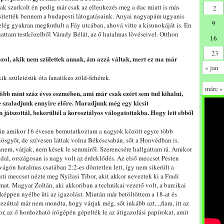
ak szurkolt én pedig már csak az ellenkezés meg a dac miatt is más
2
erősítették bennem a budapesti látogatásaink. Anyai nagyapám ugyanis
9
elég gyakran megfordult a Fáy utcában, ahová vitte a kisunokáját is. Én
hattam testközelből Várady Bélát, az ő hatalmas lövéseivel. Otthon
16
23
ozol, akik nem születtek annak, ám azzá váltak, mert ez ma már
« jan
kik születésük óta fanatikus zöld-fehérek.
márc »
több mint száz éves eszmében, ami már csak ezért sem tud kihalni,
ne szaladjunk ennyire előre. Maradjunk még egy kicsit
játszottál, bekerültél a korosztályos válogatottakba. Hogy lett ebből
Aztán amikor 16 évesen bemutatkoztam a nagyok között egyre több
iósgyőr, de szívesen láttak volna Békéscsabán, sőt a Honvédban is.
em, várjak, nem kések le semmiről. Szerencsére hallgattam rá. Amikor
al, országosan is nagy volt az érdeklődés. Az első meccset Pesten
avágón hatalmas csatában 2:2-es döntetlen lett, így nem sikerült a
ti meccset nézte meg Nyilasi Tibor, akit akkor neveztek ki a Fradi
at. Magyar Zoltán, aki akkoriban a technikai vezető volt, a barcikai
éppen nyélbe üti az igazolást. Miután már betöltöttem a 18-at és
ezúttal már nem mondta, hogy várjak még, sőt inkább azt, „fiam, itt az
r, az ő hordozható írógépén gépelték le az átigazolási papírokat, amit