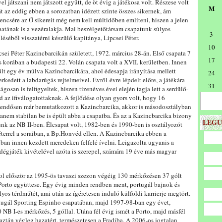
el játszani nem játszott együtt, de öt évig a játékosa volt. Részese volt
M
át az eddig ebben a sorozatban idézett szinte összes sikernek, ám
rencsére az Ő sikereit még nem kell múltidőben említeni, hiszen a jelen
patának is a vezéralakja. Mai beszélgetőtársam csapatunk súlyos
3
üléséből visszatérni készülő kapitánya, Lipcsei Péter.
10
csei Péter Kazincbarcikán született, 1972. március 28-án. Első csapata 7
17
s korában a budapesti 22. Volán csapata volt a XVII. kerületben. Innen
ült egy év múlva Kazincbarcikára, ahol édesapja irányítása mellett
24
erkedett a labdarúgás rejtelmeivel. Évről-évre lépdelt előre, a játékára
31
ágosan is felfigyeltek, hiszen tizenéves évei elején tagja lett a serdülő-
d az ifiválogatottaknak. A fejlődése olyan gyors volt, hogy 16
tendősen már bemutatkozott a Kazincbarcika, akkor is másodosztályban
nem stabilan be is épült abba a csapatba. És az a Kazincbarcika bizony
LEGU
unk az NB II-ben. Élcsapat volt, 1982-ben és 1990-ben is osztályozót
Péterrel a soraiban, a Bp.Honvéd ellen. A Kazincbarcika ebben a
nban innen kezdett meredeken felfelé ívelni. Leigazolta ugyanis a
ndégjáték kivételével azóta is szerepel, számára 19 éve más magyar
ol először az 1995-ös tavaszi szezon végéig 130 mérkőzésen 37 gólt
C Porto együttese. Egy évig minden rendben ment, portugál bajnok és
lyos térdműtét, ami után az ígéretesen induló külföldi karrierje megtört.
tugál Sporting Espinho csapatában, majd 1997-98-ban egy évet,
NB I-es mérkőzés, 5 góllal. Utána fél évig ismét a Porto, majd másfél
aztán végleg hazatért, természetesen a Fradiba. A 2006-os jogtalan