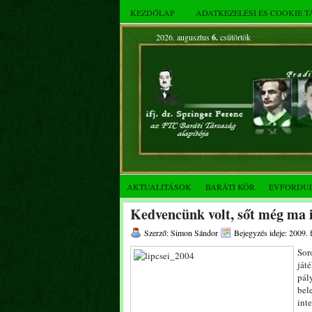
KEZDŐLAP
ADATKEZELÉSI ÉS COOKIE 
2026. augusztus
6.
csütörtök
AKTUALITÁSOK
BARÁTI KÖR
ÉVFORDU
Kedvencünk volt, sőt még ma is
Szerző: Simon Sándor
Bejegyzés ideje: 2009. 
Sor
ját
pál
bel
int