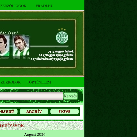
SZERZŐI JOGOK
FRADI.HU
SZURKOLÓK
TÖRTÉNELEM
ZORÚZÁSOK
August 2026