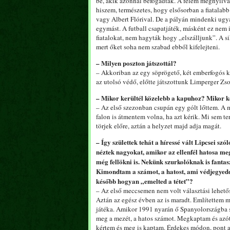
be, akik azonnal befogadtak. A felém megnyilv
hiszem, természetes, hogy elsősorban a fiatalab
vagy Albert Flórival. De a pályán mindenki ugyan
egymást. A futball csapatjáték, másként ez nem
fiatalokat, nem hagyták hogy „elszálljunk”. A s
mert őket soha nem szabad ebből kifelejteni.
– Milyen poszton játszottál?
– Akkoriban az egy söprögető, két emberfogós k
az utolsó védő, előtte játszottunk Limperger Zso
– Mikor kerültél közelebb a kapuhoz? Mikor k
– Az első szezonban csupán egy gólt lőttem. A 
falon is átmentem volna, ha azt kérik. Mi sem te
törjek előre, aztán a helyzet majd adja magát.
– Így születtek tehát a híressé vált Lipcsei sz
néztek nagyokat, amikor az ellenfél hatosa me
még fellökni is. Nekünk szurkolóknak is fantas
Kimondtam a számot, a hatost, ami védjegyeddé
később hogyan „emelted a tétet”?
– Az első meccsemen nem volt választási lehetős
Aztán az egész évben az is maradt. Említettem má
játéka. Amikor 1991 nyarán ő Spanyolországba s
meg a mezét, a hatos számot. Megkaptam és azó
kértem és meg is kaptam. Érdekes módon, pont a