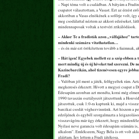
– Napi téma volt a családban. A bátyám a Fradin
csapatot választottam, a Vasast. Ezt az érzést 
akkoriban a Vasas elnökének a sofőrje volt, így 
meg csodálattal néztem az akkori edzéseket, lát
mindennaposak voltak a testvéri zrikálódások.
– Akkor Te a fradisták azon „válfajához” tart
mindenki számára vitathatatlan…
– és én már ezt örökítettem tovább a fiaimnak, a
– Hát igen! Egyebek mellett ez a szép ebben a 
mert mindig új és új híveket tud szerezni. De 
Kazincbarcikán, ahol tizenévesen egyre jobban 
Fradi?
– Valóban jól ment a játék, felfigyeltek rám. 
megkeresés érkezett. Hívott a megyei csapat a D
Édesapám azonban azt mondta, korai még elmenn
1990 tavaszán osztályozót játszottunk a Honvédd
játszottuk, csak 1:0-ra kaptunk ki, majd a vissz
barcikai csodát véghezvinnünk. Azt hiszem a pes
edzőjének és egyből szorgalmazta a leigazolásom
visszavágóra már úgy érkezett, hogy mindenfélek
Nyilasi neve garancia volt édesapám számára is, 
alkalom”. Emlékszem, Nagy Béla is ott volt akko
aláírtam. Így lettem a Fradi játékosa.