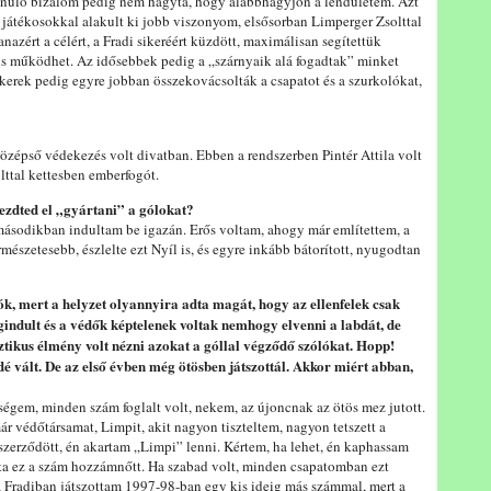
ánuló bizalom pedig nem hagyta, hogy alábbhagyjon a lendületem. Azt
b játékosokkal alakult ki jobb viszonyom, elsősorban Limperger Zsolttal
azért a célért, a Fradi sikeréért küzdött, maximálisan segítettük
 is működhet. Az idősebbek pedig a „szárnyaik alá fogadtak” minket
ikerek pedig egyre jobban összekovácsolták a csapatot és a szurkolókat,
özépső védekezés volt divatban. Ebben a rendszerben Pintér Attila volt
lttal kettesben emberfogót.
ezdted el „gyártani” a gólokat?
másodikban indultam be igazán. Erős voltam, ahogy már említettem, a
rmészetesebb, észlelte ezt Nyíl is, és egyre inkább bátorított, nyugodtan
ólók, mert a helyzet olyannyira adta magát, hogy az ellenfelek csak
gindult és a védők képtelenek voltak nemhogy elvenni a labdát, de
ztikus élmény volt nézni azokat a góllal végződő szólókat. Hopp!
 vált. De az első évben még ötösben játszottál. Akkor miért abban,
égem, minden szám foglalt volt, nekem, az újoncnak az ötös mez jutott.
r védőtársamat, Limpit, akit nagyon tiszteltem, nagyon tetszett a
zerződött, én akartam „Limpi” lenni. Kértem, ha lehet, én kaphassam
ta ez a szám hozzámnőtt. Ha szabad volt, minden csapatomban ezt
 Fradiban játszottam 1997-98-ban egy kis ideig más számmal, mert a