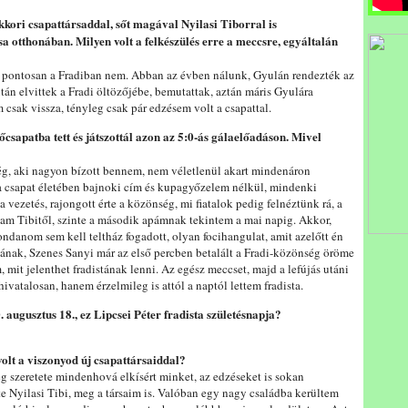
kkori csapattársaddal, sőt magával Nyilasi Tiborral is
sa otthonában. Milyen volt a felkészülés erre a meccsre, egyáltalán
 pontosan a Fradiban nem. Abban az évben nálunk, Gyulán rendezték az
után elvittek a Fradi öltözőjébe, bemutattak, aztán máris Gyulára
csak vissza, tényleg csak pár edzésem volt a csapattal.
csapatba tett és játszottál azon az 5:0-ás gálaelőadáson. Mivel
ég, aki nagyon bízott bennem, nem véletlenül akart mindenáron
a csapat életében bajnoki cím és kupagyőzelem nélkül, mindenki
 a vezetés, rajongott érte a közönség, mi fiatalok pedig felnéztünk rá, a
tam Tibitől, szinte a második apámnak tekintem a mai napig. Akkor,
ondanom sem kell teltház fogadott, olyan focihangulat, amit azelőtt én
ának, Szenes Sanyi már az első percben betalált a Fradi-közönség öröme
mit jelenthet fradistának lenni. Az egész meccset, majd a lefújás utáni
hivatalosan, hanem érzelmileg is attól a naptól lettem fradista.
 augusztus 18., ez Lipcsei Péter fradista születésnapja?
volt a viszonyod új csapattársaiddal?
ég szeretete mindenhová elkísért minket, az edzéseket is sokan
tte Nyilasi Tibi, meg a társaim is. Valóban egy nagy családba kerültem