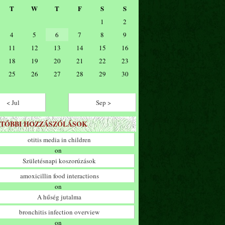
T
W
T
F
S
S
1
2
4
5
6
7
8
9
11
12
13
14
15
16
18
19
20
21
22
23
25
26
27
28
29
30
< Jul
Sep >
TÓBBI HOZZÁSZÓLÁSOK
otitis media in children
on
Születésnapi koszorúzások
amoxicillin food interactions
on
A hűség jutalma
bronchitis infection overview
on