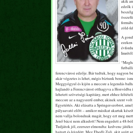
akik am
edzők i
beszélg
összefü
formába
zöld-f
A gondo
ezeken
évfordu
Imrétől
“Meghal
futball
ferencvárosi edzője. Bár tudtuk, hogy nagyon be
akár végzetes is lehet, mégis bíztunk benne: ism
Meggyógyul és kijön a meccsre a legendás balhát
hajlandó a Ferencvárost otthagyva a Honvédba i
lehetett szövetségi kapitány, mert ehhez feltétel
meccsre az a nagyszerű ember, akinek szent volt a
Egyetértés. Aki elásatta a Springer-szobrot, ame
pályaavató előtt – amikor másikat akartak készít
nem vallja bolondnak magát, hogy ezt meg merte
Jenő bácsi nem alkudott! Nem engedett a 48-ból.
Tudjátok jól, ezerszer elmondta: kedvenc játéko
hajtott és küzdött. Meg Ebedli Zoli, akit azért sz