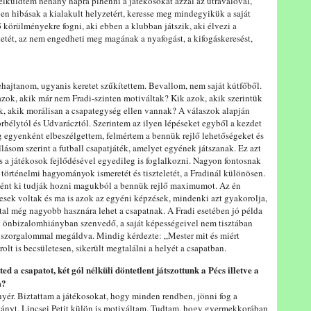
 elküldtem néhány napra pihenni a játékosokat azzal az útravalóval,
en hibásak a kialakult helyzetért, keresse meg mindegyikük a saját
 körülményekre fogni, aki ebben a klubban játszik, aki élvezi a
etét, az nem engedheti meg magának a nyafogást, a kifogáskeresést,
ehajtanom, ugyanis keretet szűkítettem. Bevallom, nem saját kútfőből.
zok, akik már nem Fradi-szinten motiváltak? Kik azok, akik szerintük
k, akik morálisan a csapategység ellen vannak? A válaszok alapján
orbélytól és Udvarácztól. Szerintem az ilyen lépéseket egyből a kezdet
g egyenként elbeszélgettem, felmértem a bennük rejlő lehetőségeket és
llásom szerint a futball csapatjáték, amelyet egyének játszanak. Ez azt
és a játékosok fejlődésével egyedileg is foglalkozni. Nagyon fontosnak
a történelmi hagyományok ismeretét és tiszteletét, a Fradinál különösen.
ént ki tudják hozni magukból a bennük rejlő maximumot. Az én
sek voltak és ma is azok az egyéni képzések, mindenki azt gyakorolja,
által még nagyobb hasznára lehet a csapatnak. A Fradi esetében jó példa
y önbizalomhiányban szenvedő, a saját képességeivel nem tisztában
an szorgalommal megáldva. Mindig kérdezte: „Mester mit és miért
t is becsületesen, sikerült megtalálni a helyét a csapatban.
d a csapatot, két gól nélküli döntetlent játszottunk a Pécs illetve a
m?
nyér. Biztattam a játékosokat, hogy minden rendben, jönni fog a
itányt, Lipcsei Petit külön is motiváltam. Tudtam, hogy gyermekkorában