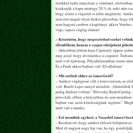
érzékkel tudta irányítani a védelmet, elsősorban
kitakarják a kapu mintegy 20 %-át, neki már csa
hogy szinte a végzetét is előre megérezte. Amik
nem érzi magát olyan fizikai plusszban, hogy tö
nem hagyná cserben a kapitányt, akkor Verebes Jó
vége, sajnos végleg elment!
– Köszönöm, hogy megosztottad ezeket velünk
ellenfélként, hanem a csapat edzőjeként jöhett
– Akkoriban jöttem haza Ciprusról, éppen szaba
meg azzal, hogy átvenném-e a csapatot. Tudtam
nem volt újdonság. Pályafutásomban szinte mindi
És a Fradi akkor bajban volt. Elvállaltam!
– Mit szóltak ehhez az ismerőseid?
– Amikor véglegessé vált a kinevezésem, az első 
volt. Baróti Lajos annyit mondott: „Gratulálok 
pedig fradista voltam.” Illovszky Rudolf pedig:
piros-kék, ebben a helyzetben én sem mondtam vo
bajban van, azon kötelességünk segíteni.” Meg
mert várt a munka.
– Ezt mondták egykori, a Vasasból ismert barát
– Kezdem ott, hogy amikor először beléptem az 
Mert itt nagyon nagy baj van, ha úgy gondolják