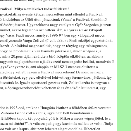
radival. Milyen emlékeket tudsz felidézni?
yakorlatilag évente kétszer meccseltem mint ellenfél a Fradival.
ó fordulóban az Üllői úton játszottunk (Vasas) a Fradival. Sorsdöntő
rüléséért játszott. Ugyanekkor a nagy vetélytárs Győr Szegeden játszott.
inket, akkor legalábbis azt hittem. Ám, a Győr is 4:1-re kikapott
gy Vasas-Fradi meccs, amelyet 1996-97-ben egy válogatott meccs
ensúlyozandó Varga Zolival (ő volt akkor a Fradi edzője) egyeztettünk,
álkozót. A bírókkal megbeszéltük, hogy ez tényleg egy tréningmeccs,
t, hogy ha problémájuk van bármely játékossal, akkor szóljanak, a
et már a 20.perc táján leküldte a bíró. Rögtön elküldtem az akkor a
egnagyobb meglepetésemre a játékvezető nem engedte beállni, mondván ő
egyzőkönyvezte is, ami alapján az MLSZ 3 meccsre eltiltotta a
ezte, hogy kellett nekem a Fradival meccselnem! De most nem ez a
 történteket, egy perc elteltével lehívott egy ferencvárosi játékost, így
tszottuk le. Igazán sportszerű gesztus volt, Zolival azóta is megvan a
, a Springer-szobor előtt vehettem át az év edzője kitüntetést, egy
 is 1993-ból, amikor a Hungária körúton a félidőben 4:0-ra vezetett
 Zsiborás Gábor volt a kapus, ugye nem kell bemutatnom a
élidőben kapott két potyaízű gólt is. Mikor a meccs végén jöttek le a
zsa mi történt?”. A válasza pedig egy kacsintás mellett ez volt: „Tudja
bor volt az a kapus, akit nem lehetett eleget csodálni. Hihetetlen