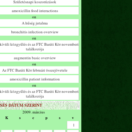
Születésnapi koszorúzások
amoxicillin food interactions
on
A hűség jutalma
bronchitis infection overview
on
ívüli közgyűlés és az FTC Baráti Kör novemberi
találkozója
augmentin basic overview
on
Az FTC Baráti Kör februári összejövetele
amoxicillin patient information
on
ívüli közgyűlés és az FTC Baráti Kör novemberi
találkozója
SÉS DÁTUM SZERINT
2009. március
K
s
c
p
s
v
1