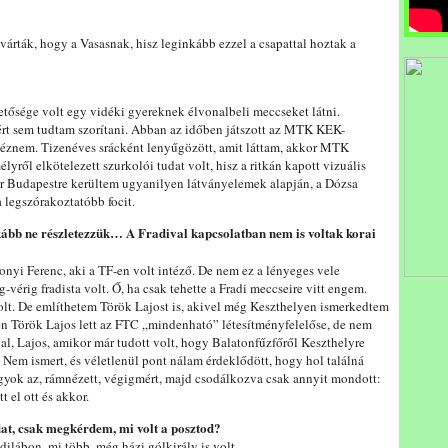
 várták, hogy a Vasasnak, hisz leginkább ezzel a csapattal hoztak a
etősége volt egy vidéki gyereknek élvonalbeli meccseket látni.
ért sem tudtam szorítani. Abban az időben játszott az MTK KEK-
gnéznem. Tizenéves srácként lenyűgözött, amit láttam, akkor MTK
ről elkötelezett szurkolói tudat volt, hisz a ritkán kapott vizuális
or Budapestre kerültem ugyanilyen látványelemek alapján, a Dózsa
a legszórakoztatóbb focit.
nkább ne részletezzük… A Fradival kapcsolatban nem is voltak korai
nyi Ferenc, aki a TF-en volt intéző. De nem ez a lényeges vele
vérig fradista volt. Ő, ha csak tehette a Fradi meccseire vitt engem.
lt. De említhetem Török Lajost is, akivel még Keszthelyen ismerkedtem
n Török Lajos lett az FTC „mindenható” létesítményfelelőse, de nem
l, Lajos, amikor már tudott volt, hogy Balatonfűzfőről Keszthelyre
 Nem ismert, és véletlenül pont nálam érdeklődött, hogy hol találná
gyok az, rámnézett, végigmért, majd csodálkozva csak annyit mondott:
 el ott és akkor.
dat, csak megkérdem, mi volt a posztod?
dilábon, mi több, még házi gólkirály is volt.