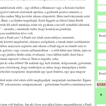
mérkőzések előtt – egy időben a Himnuszt vagy a Szózatot kellett
együvé tartozás érzésének ápolása, a gyökerek pontos ismerete, a
ljes ember. Még kevésbé sikeres élsportoló. Ifista tanítványainak ezért
ánt, s az Ember tragédiáját. Ezért függött az öltöző falán Petőfi
ottak föl edzői munkája során oly gyakran a nevelő szándékú idézetek.
!” – mondta, s mindenki tudta, hogy komolyan gondolja.
yen rendületlen híve volt.
Rendk
ent a Fradi-szív! A Fradi szív klub szenvedélyes szeretetét,
közötti megőrzését, alázatos szolgálatát, a társak iránti szolidaritást
ekben annyiszor segítette már sikerre a Fradi-ügyet az elmúlt száz év
i, győztes vagy vesztes pillanatokban – a zöld-fehér mez láttán, rajta az
y játékos fürdés után, óvatlanul, vizes lábbal ráállt, Jenő bácsi
merre taposott volna rá. Nem is engedte, soha.
 jön ki soha többet! De nekünk úgy kell élnünk, dolgoznunk, győznünk,
en a közönség, hogy tomboljon az aréna, hogy ünnepeljen a lelátó
jólesően nyugtázná: megtartjuk egy igazi fradista, egy igaz magyar
Rendk
lálod utáni első edzés előtt megfogadjuk: megtartjuk intelmeidet. Éppen
KERE
 FTC sokszázezres szimpatizánsait – győzelemre buzdítva mindannyiszor
h
tt nem volt fradista. Ám aki ilyen szavakkal képes megemlékezni a Fradi