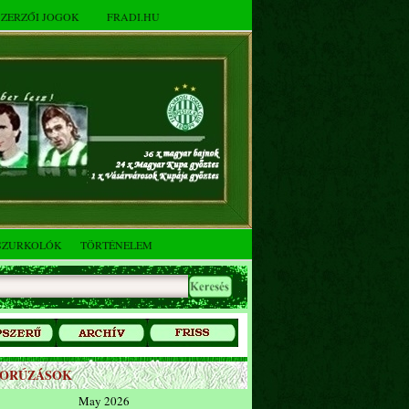
SZERZŐI JOGOK
FRADI.HU
SZURKOLÓK
TÖRTÉNELEM
ZORÚZÁSOK
May 2026