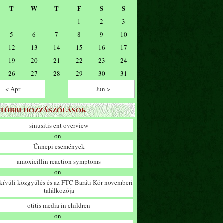
T
W
T
F
S
S
1
2
3
5
6
7
8
9
10
12
13
14
15
16
17
19
20
21
22
23
24
26
27
28
29
30
31
< Apr
Jun >
TÓBBI HOZZÁSZÓLÁSOK
sinusitis ent overview
on
Ünnepi események
amoxicillin reaction symptoms
on
ívüli közgyűlés és az FTC Baráti Kör novemberi
találkozója
otitis media in children
on