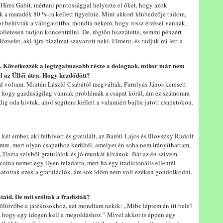
 Híres Gabit, mértani pontossággal helyezte el őket, hogy azok
k a maradék 80 %-ra kellett figyelnie. Mint akkori klubedzője tudom,
or behívták a válogatottba, mondta nekem, hogy rossz érzései vannak,
kéletesen tudjon koncentrálni. De, rögtön hozzátette, semmi pénzért
zsefet, aki újra bizalmat szavazott neki. Elment, és tudjuk mi lett a
. Következzék a legizgalmasabb része a dolognak, mikor már nem
él az Üllői útra. Hogy kezdődött?
d voltam. Miután László Csabától megváltak, Furulyás János keresett
, hogy gazdaságilag vannak problémák a csapat körül, ám ez számomra
g oda hívtak, ahol segíteni kellett a valamiért bajba jutott csapatokon.
két ember, aki felhívott és gratulált, az Baróti Lajos és Illovszky Rudolf
Imre, mert olyan csapathoz kerültél, amelyet én soha nem irányíthattam,
 „Tiszta szívből gratulálok és jó munkát kívánok. Bár az én szívem
lna nemet egy ilyen feladatra, mert ha egy tradicionális ellenfél
hatottak ezek a gratulációk, ám sok időm nem volt ezeken gondolkodni,
aid. De mit szóltak a fradisták?
öltözőbe a játékosokhoz, azt mondtam nekik: „Mibe léptem én itt bele?
, hogy egy idegen kell a megoldáshoz.” Mivel akkor is éppen egy