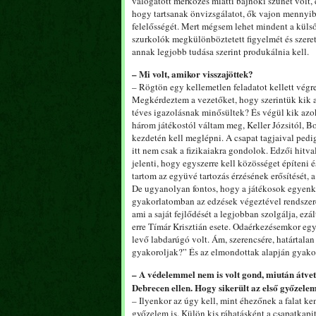
válogatott mérkőzés miatti bajnoki szünet volt,
hogy tartsanak önvizsgálatot, ők vajon mennyib
felelősségét. Mert mégsem lehet mindent a külső
szurkolók megkülönböztetett figyelmét és szeret
annak legjobb tudása szerint produkálnia kell.
– Mi volt, amikor visszajöttek?
– Rögtön egy kellemetlen feladatot kellett végr
Megkérdeztem a vezetőket, hogy szerintük kik a
téves igazolásnak minősültek? És végül kik azo
három játékostól váltam meg, Keller Józsitól, B
kezdetén kell meglépni. A csapat tagjaival pedi
itt nem csak a fizikaiakra gondolok. Edzői hitva
jelenti, hogy egyszerre kell közösséget építeni 
tartom az együvé tartozás érzésének erősítését, 
De ugyanolyan fontos, hogy a játékosok egyenk
gyakorlatomban az edzések végeztével rendszere
ami a saját fejlődését a legjobban szolgálja, ez
erre Tímár Krisztián esete. Odaérkezésemkor eg
levő labdarúgó volt. Ám, szerencsére, határtal
gyakoroljak?” És az elmondottak alapján gyakorol
– A védelemmel nem is volt gond, miután átvette
Debrecen ellen. Hogy sikerült az első győzele
– Ilyenkor az úgy kell, mint éhezőnek a falat ke
győzelem is. Külön kis ráhatásként a csapatkap