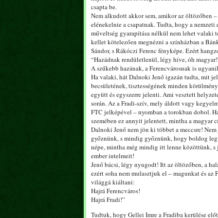
csapta be.
Nem alkudott akkor sem, amikor az öltözőben – 
elénekelnie a csapatnak. Tudta, hogy a nemzeti 
műveltség gyarapítása nélkül nem lehet valaki te
kellet kötelezően megnézni a színházban a Bánk B
Sándor, s Rákóczi Ferenc fényképe. Ezért hangz
“Hazádnak rendületlenül, légy híve, óh magyar
A szűkebb hazának, a Ferencvárosnak is ugyanil
Ha valaki, hát Dalnoki Jenő igazán tudta, mit jel
becsületének, tisztességének minden körülmények 
együtt és egyszerre jelenti. Ami vesztett helyzet
során. Az a Fradi-szív, mely áldott vagy kegyelm
FTC jelképével – nyomban a torokban dobol. Ha eg
szemében ez annyit jelentett, mintha a magyar cí
Dalnoki Jenő nem jön ki többet a meccsre! Nem
győznünk, s mindig győznünk, hogy boldog legy
népe, mintha még mindig itt lenne közöttünk, s 
ember intelmeit!
Jenő bácsi, légy nyugodt! Itt az öltözőben, a ha
ezért soha nem mulasztjuk el – magunkat és az
világgá kiáltani:
Hajrá Ferencváros!
Hajrá Fradi!”
Tudtuk, hogy Gellei Imre a Fradiba kerülése elő