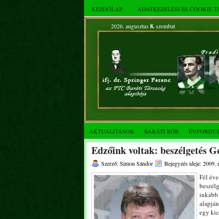
KEZDŐLAP
ADATKEZELÉSI ÉS COOKIE 
2026. augusztus
8.
szombat
AKTUALITÁSOK
BARÁTI KÖR
ÉVFORDU
Edzőink voltak: beszélgetés Ge
Szerző: Simon Sándor
Bejegyzés ideje: 2009. 
Fél éve
beszélg
inkább 
alapján
egy kic