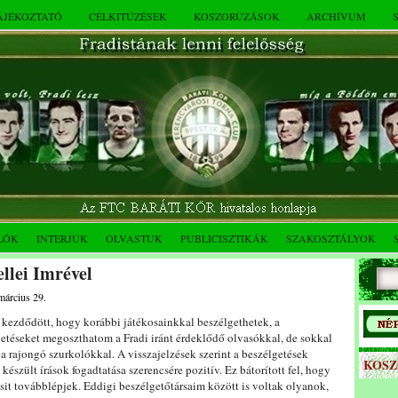
TÁJÉKOZTATÓ
CÉLKITŰZÉSEK
KOSZORÚZÁSOK
ARCHÍVUM
LÓK
INTERJÚK
OLVASTUK
PUBLICISZTIKÁK
SZAKOSZTÁLYOK
llei Imrével
március 29.
 kezdődött, hogy korábbi játékosainkkal beszélgethetek, a
etéseket megoszthatom a Fradi iránt érdeklődő olvasókkal, de sokkal
a rajongó szurkolókkal. A visszajelzések szerint a beszélgetések
KOS
 készült írások fogadtatása szerencsére pozitív. Ez bátorított fel, hogy
sit továbblépjek. Eddigi beszélgetőtársaim között is voltak olyanok,