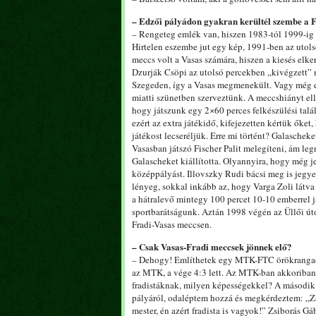
– Edzői pályádon gyakran kerültél szembe a F
– Rengeteg emlék van, hiszen 1983-tól 1999-ig g
Hirtelen eszembe jut egy kép, 1991-ben az utols
meccs volt a Vasas számára, hiszen a kiesés elke
Dzurják Csöpi az utolsó percekben „kivégzett” m
Szegeden, így a Vasas megmenekült. Vagy még e
miatti szünetben szerveztünk. A meccshiányt ell
hogy játszunk egy 2×60 perces felkészülési tal
ezért az extra játékidő, kifejezetten kértük őke
játékost lecseréljük. Erre mi történt? Galaschek
Vasasban játszó Fischer Palit melegíteni, ám l
Galascheket kiállította. Olyannyira, hogy még j
középpályást. Illovszky Rudi bácsi meg is jegy
lényeg, sokkal inkább az, hogy Varga Zoli látva a
a hátralevő mintegy 100 percet 10-10 emberrel já
sportbarátságunk. Aztán 1998 végén az Üllői úton
Fradi-Vasas meccsen.
– Csak Vasas-Fradi meccsek jönnek elő?
– Dehogy! Említhetek egy MTK-FTC örökrangadót
az MTK, a vége 4:3 lett. Az MTK-ban akkoriban
fradistáknak, milyen képességekkel? A második f
pályáról, odaléptem hozzá és megkérdeztem: „Zsa
mester, én azért fradista is vagyok!” Zsiborás Gá