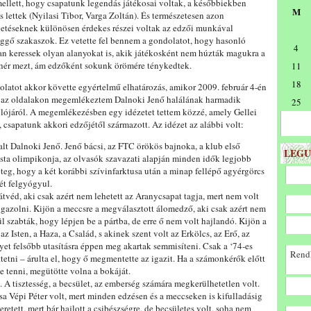
ellett, hogy csapatunk legendás játékosai voltak, a későbbiekben
M
s lettek (Nyilasi Tibor, Varga Zoltán). És természetesen azon
etéseknek különösen érdekes részei voltak az edzői munkával
ggő szakaszok. Ez vetette fel bennem a gondolatot, hogy hasonló
4
n keressek olyan alanyokat is, akik játékosként nem húzták magukra a
ehér mezt, ám edzőként sokunk örömére ténykedtek.
11
18
latot akkor követte egyértelmű elhatározás, amikor 2009. február 4-én
 az oldalakon megemlékeztem Dalnoki Jenő halálának harmadik
25
lójáról. A megemlékezésben egy idézetet tettem közzé, amely Gellei
, csapatunk akkori edzőjétől származott. Az idézet az alábbi volt:
t Dalnoki Jenő. Jenő bácsi, az FTC örökös bajnoka, a klub első
LEGU
ista olimpikonja, az olvasók szavazati alapján minden idők legjobb
teg, hogy a két korábbi szívinfarktusa után a minap fellépő agyérgörcs
ét felgyógyul.
véd, aki csak azért nem lehetett az Aranycsapat tagja, mert nem volt
gazolni. Kijön a meccsre a megválasztott álomedző, aki csak azért nem
ül szabták, hogy lépjen be a pártba, de erre ő nem volt hajlandó. Kijön a
z Isten, a Haza, a Család, s akinek szent volt az Erkölcs, az Erő, az
lyet felsőbb utasításra éppen meg akartak semmisíteni. Csak a ‘74-es
Rendk
tetni – árulta el, hogy ő megmentette az igazit. Ha a számonkérők előtt
 tenni, megütötte volna a bokáját.
 A tisztesség, a becsület, az emberség számára megkerülhetetlen volt.
sa Vépi Péter volt, mert minden edzésen és a meccseken is kifulladásig
eretett, mert bár hajlott a csibészségre, de becsületes volt, soha nem