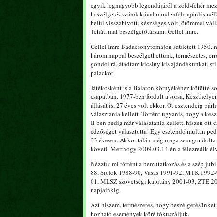
egyik legnagyobb legendájáról a zöld-fehér mezbe
beszélgetés szándékával mindenféle ajánlás nélk
belül visszahívott, készséges volt, örömmel vál
Tehát, mai beszélgetőtársam: Gellei Imre.
Gellei Imre Badacsonytomajon született 1950. má
három nappal beszélgethettünk, természetes, err
gondol rá, átadtam kicsiny kis ajándékunkat, stí
palackot.
Játékosként is a Balaton környékéhez kötötte so
csapatban. 1977-ben fordult a sorsa, Keszthelyen 
állását is, 27 éves volt ekkor. Öt esztendeig p
választania kellett. Történt ugyanis, hogy a ke
II-ben pedig már választania kellett, hiszen ott
edzőséget választotta! Egy esztendő múltán pedi
33 évesen. Akkor talán még maga sem gondolta v
követi. Merthogy 2009.03.14-én a félezredik élv
Nézzük mi történt a bemutatkozás és a szép ju
88, Siófok 1988-90, Vasas 1991-92, MTK 1992-
01, MLSZ szövetségi kapitány 2001-03, ZTE 20
napjainkig.
Azt hiszem, természetes, hogy beszélgetésünket 
hozható események köré fókuszáljuk.