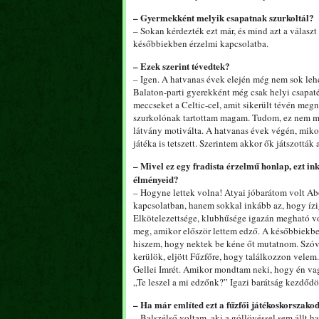
– Gyermekként melyik csapatnak szurkoltál?
– Sokan kérdezték ezt már, és mind azt a választ
későbbiekben érzelmi kapcsolatba.
– Ezek szerint tévedtek?
– Igen. A hatvanas évek elején még nem sok leh
Balaton-parti gyerekként még csak helyi csapat
meccseket a Celtic-cel, amit sikerült tévén me
szurkolónak tartottam magam. Tudom, ez nem mély
látvány motiválta. A hatvanas évek végén, mik
játéka is tetszett. Szerintem akkor ők játszották 
– Mivel ez egy fradista érzelmű honlap, ezt i
élményeid?
– Hogyne lettek volna! Atyai jóbarátom volt Abo
kapcsolatban, hanem sokkal inkább az, hogy ízig-
Elkötelezettsége, klubhűsége igazán megható vo
meg, amikor először lettem edző. A későbbiekbe
hiszem, hogy nektek be kéne őt mutatnom. Szóva
kerülök, eljött Fűzfőre, hogy találkozzon velem.
Gellei Imrét. Amikor mondtam neki, hogy én va
„Te leszel a mi edzőnk?” Igazi barátság kezdődött
– Ha már említed ezt a fűzfői játékoskorszako
– Balszélső voltam, aki a góllövéssel sem állt ha