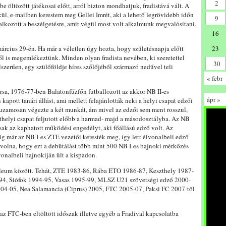
2
 öltözött játékosai előtt, arról bizton mondhatjuk, fradistává vált. A
ül, e-mailben kerestem meg Gellei Imrét, aki a lehető legrövidebb időn
9
lalkozott a beszélgetésre, amit végül most volt alkalmunk megvalósítani.
16
rcius 29-én. Ha már a véletlen úgy hozta, hogy születésnapja előtt
23
ől is megemlékeztünk. Minden olyan fradista nevében, ki szeretettel
30
lszerűen, egy szülőföldje híres szőlőjéből származó nedűvel teli
« febr
rsa, 1976-77-ben Balatonfűzfőn futballozott az akkor NB II-es
ápr »
kapott tanári állást, ami mellett felajánlották neki a helyi csapat edzői
árhuzamosan végezte a két munkát, ám mivel az edzői sem ment rosszul,
szthelyi csapat feljutott előbb a harmad- majd a másodosztályba. Az NB
 csak az kaphatott működési engedélyt, aki főállású edző volt. Az
g már az NB I-es ZTE vezetői keresték meg, így lett élvonalbeli edző
olna, hogy ezt a debütálást több mint 500 NB I-es bajnoki mérkőzés
onalbeli bajnokiján ült a kispadon.
bileum között. Tehát, ZTE 1983-86, Rába ETO 1986-87, Keszthely 1987-
94, Siófok 1994-95, Vasas 1995-99, MLSZ U21 szövetségi edző 2000-
04-05, Nea Salamancia (Ciprus) 2005, FTC 2005-07, Paksi FC 2007-től
az FTC-ben eltöltött időszak illetve egyéb a Fradival kapcsolatba