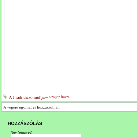
A Fradi dicső múltja
---
Szóljon hozzá
A végére ugorhat és hozzászólhat.
HOZZÁSZÓLÁS
Név
(required)