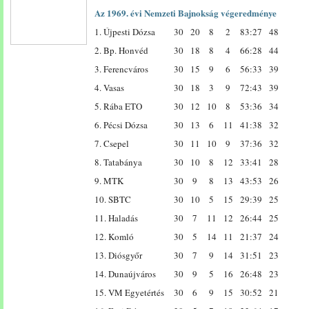
Az 1969. évi Nemzeti Bajnokság végeredménye
1. Újpesti Dózsa
30
20
8
2
83:27
48
2. Bp. Honvéd
30
18
8
4
66:28
44
3. Ferencváros
30
15
9
6
56:33
39
4. Vasas
30
18
3
9
72:43
39
5. Rába ETO
30
12
10
8
53:36
34
6. Pécsi Dózsa
30
13
6
11
41:38
32
7. Csepel
30
11
10
9
37:36
32
8. Tatabánya
30
10
8
12
33:41
28
9. MTK
30
9
8
13
43:53
26
10. SBTC
30
10
5
15
29:39
25
11. Haladás
30
7
11
12
26:44
25
12. Komló
30
5
14
11
21:37
24
13. Diósgyőr
30
7
9
14
31:51
23
14. Dunaújváros
30
9
5
16
26:48
23
15. VM Egyetértés
30
6
9
15
30:52
21