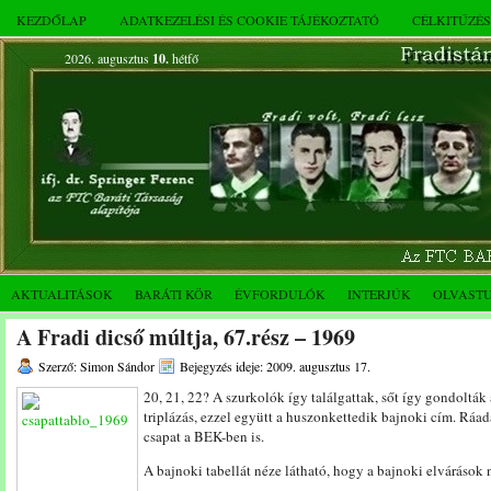
KEZDŐLAP
ADATKEZELÉSI ÉS COOKIE TÁJÉKOZTATÓ
CÉLKITŰZÉ
2026. augusztus
10.
hétfő
AKTUALITÁSOK
BARÁTI KÖR
ÉVFORDULÓK
INTERJÚK
OLVAST
A Fradi dicső múltja, 67.rész – 1969
Szerző: Simon Sándor
Bejegyzés ideje: 2009. augusztus 17.
20, 21, 22? A szurkolók így találgattak, sőt így gondolták
triplázás, ezzel együtt a huszonkettedik bajnoki cím. Ráad
csapat a BEK-ben is.
A bajnoki tabellát néze látható, hogy a bajnoki elvárások 