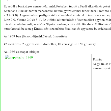
Egyedül a barátságos nemzetközi mérkőzéseken tudott a Fradi sikerélményeket 
Kanadába utaztak három mérkőzésre, három győzelemmel tértek haza (Toronto H
7:3 és 8:0). Augusztusban pedig osztrák ellenfelekkel vívtak három meccset,
Linz 2:0, Vienna 2:0 és 3:1). Ez utóbbi két mérkőzés a Vienna ellen egyben Mát
búcsúmérkőzése volt, az első a Népstadionban, a második Bécsben. Méltó búcsú 
mutatkoztak be a még Kinizsiként száműzött Fradiban és egyszerre búcsúzhatta
Az 1969-ben játszott díjmérkőzések összesítése:
42 mérkőzés: 23 győzelem, 9 döntetlen, 10 vereség: 96 : 50 gólarány
Az 1969-es csapat tablója:
Forrás:
Nagy Béla: F
nemzetisport