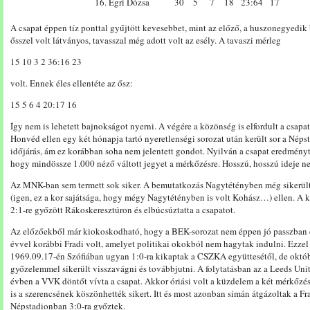
16. Egri Dózsa
30
5
7
18
23:64
17
A csapat éppen tíz ponttal gyűjtött kevesebbet, mint az előző, a huszonegyedik
ősszel volt látványos, tavasszal még adott volt az esély. A tavaszi mérleg
15 10 3 2 36:16 23
volt. Ennek éles ellentéte az ősz:
15 5 6 4 20:17 16
Így nem is lehetett bajnokságot nyerni. A végére a közönség is elfordult a csapa
Honvéd ellen egy két hónapja tartó nyeretlenségi sorozat után került sor a Nép
időjárás, ám ez korábban soha nem jelentett gondot. Nyilván a csapat eredményte
hogy mindössze 1.000 néző váltott jegyet a mérkőzésre. Hosszú, hosszú ideje n
Az MNK-ban sem termett sok siker. A bemutatkozás Nagytétényben még sikerült, 
(igen, ez a kor sajátsága, hogy mégy Nagytétényben is volt Kohász…) ellen. A
2:1-re győzött Rákoskeresztúron és elbúcsúztatta a csapatot.
Az előzőekből már kiokoskodható, hogy a BEK-sorozat nem éppen jó passzban ér
évvel korábbi Fradi volt, amelyet politikai okokból nem hagytak indulni. Ezzel 
1969.09.17-én Szófiában ugyan 1:0-ra kikaptak a CSZKA együttesétől, de októb
győzelemmel sikerült visszavágni és továbbjutni. A folytatásban az a Leeds Uni
évben a VVK döntőt vívta a csapat. Akkor óriási volt a küzdelem a két mérkőzése
is a szerencsének köszönhették sikert. Itt és most azonban simán átgázoltak a F
Népstadionban 3:0-ra győztek.